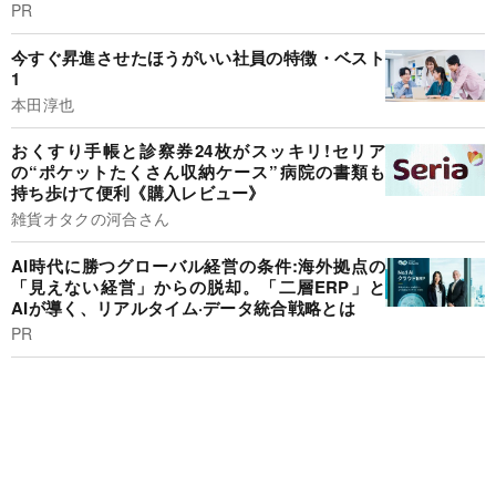
PR
今すぐ昇進させたほうがいい社員の特徴・ベスト
1
本田淳也
おくすり手帳と診察券24枚がスッキリ!セリア
の“ポケットたくさん収納ケース”病院の書類も
持ち歩けて便利《購入レビュー》
雑貨オタクの河合さん
AI時代に勝つグローバル経営の条件:海外拠点の
「見えない経営」からの脱却。「二層ERP」と
AIが導く、リアルタイム·データ統合戦略とは
PR