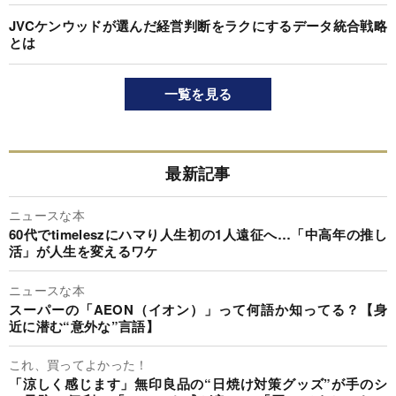
JVCケンウッドが選んだ経営判断をラクにするデータ統合戦略
とは
一覧を見る
最新記事
ニュースな本
60代でtimeleszにハマり人生初の1人遠征へ…「中高年の推し
活」が人生を変えるワケ
ニュースな本
スーパーの「AEON（イオン）」って何語か知ってる？【身
近に潜む“意外な”言語】
これ、買ってよかった！
「涼しく感じます」無印良品の“日焼け対策グッズ”が手のシ