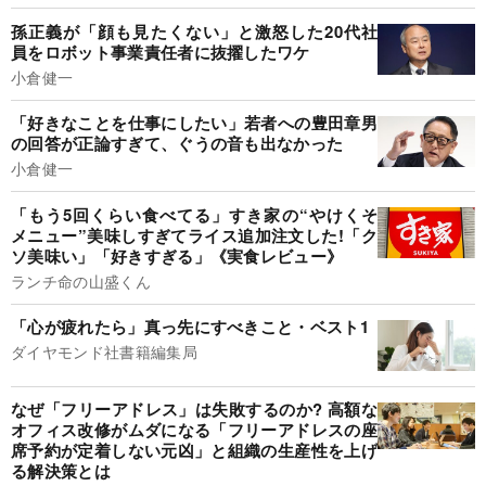
孫正義が「顔も見たくない」と激怒した20代社
員をロボット事業責任者に抜擢したワケ
小倉健一
「好きなことを仕事にしたい」若者への豊田章男
の回答が正論すぎて、ぐうの音も出なかった
小倉健一
「もう5回くらい食べてる」すき家の“やけくそ
メニュー”美味しすぎてライス追加注文した!「ク
ソ美味い」「好きすぎる」《実食レビュー》
ランチ命の山盛くん
「心が疲れたら」真っ先にすべきこと・ベスト1
ダイヤモンド社書籍編集局
なぜ「フリーアドレス」は失敗するのか? 高額な
オフィス改修がムダになる「フリーアドレスの座
席予約が定着しない元凶」と組織の生産性を上げ
る解決策とは