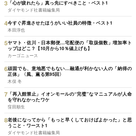
「心が疲れたら」真っ先にすべきこと・ベスト1
ダイヤモンド社書籍編集局
今すぐ昇進させたほうがいい社員の特徴・ベスト1
本田淳也
ヤマト・佐川・日本郵便…宅配便の「取扱個数」増加率ト
ップはどこ？【10月から10％値上げも】
カーゴニュース
頑固でも、意地悪でもない…融通が利かない人の「納得の
正体」〈風、薫る第95回〉
木俣 冬
「再入館禁止」イオンモールの“完璧”なマニュアルが人命
を守れなかったワケ
窪田順生
老後になってから「もっと早くしておけばよかった」と思
うこと・ワースト1
ダイヤモンド社書籍編集局