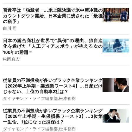
習近平は「独裁者」…米上院決議で米中新冷戦の
カウントダウン開始、日本企業に残された「最後
の猶予」
白川 司
日本の総合商社が世界で“異例”の理由、独自進
化を遂げた「人工ディアスポラ」が抱える次の
100年の難題
松岡真宏
従業員の不満投稿が多いブラック企業ランキング
【2026年上半期・製造業ワースト4】…日産だけ
じゃない、上位の自動車2社は？
ダイヤモンド・ライフ編集部,松本裕樹
従業員の不満投稿が多いブラック企業ランキング
【2026年上半期・生保損保ワースト3】…3位第
一生命、1位になった損保は？
ダイヤモンド・ライフ編集部,松本裕樹