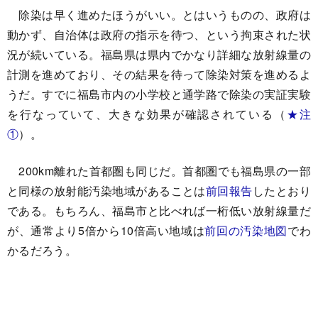
除染は早く進めたほうがいい。とはいうものの、政府は
動かず、自治体は政府の指示を待つ、という拘束された状
況が続いている。福島県は県内でかなり詳細な放射線量の
計測を進めており、その結果を待って除染対策を進めるよ
うだ。すでに福島市内の小学校と通学路で除染の実証実験
を行なっていて、大きな効果が確認されている（
★注
①
）。
200km離れた首都圏も同じだ。首都圏でも福島県の一部
と同様の放射能汚染地域があることは
前回報告
したとおり
である。もちろん、福島市と比べれば一桁低い放射線量だ
が、通常より5倍から10倍高い地域は
前回の汚染地図
でわ
かるだろう。