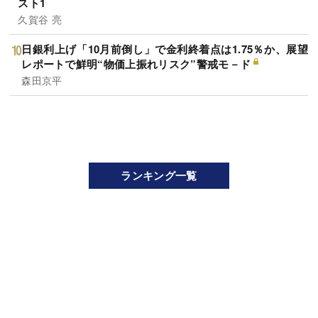
スト1
久賀谷 亮
日銀利上げ「10月前倒し」で金利終着点は1.75％か、展望
レポートで鮮明“物価上振れリスク”警戒モ－ド
森田京平
ランキング一覧