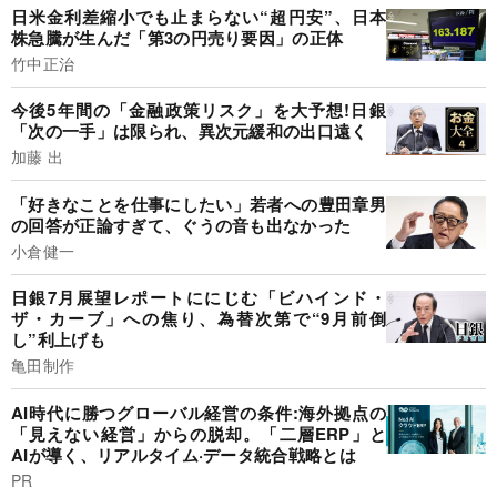
日米金利差縮小でも止まらない“超円安”、日本
株急騰が生んだ「第3の円売り要因」の正体
竹中正治
今後5年間の「金融政策リスク」を大予想!日銀
「次の一手」は限られ、異次元緩和の出口遠く
加藤 出
「好きなことを仕事にしたい」若者への豊田章男
の回答が正論すぎて、ぐうの音も出なかった
小倉健一
日銀7月展望レポートににじむ「ビハインド・
ザ・カーブ」への焦り、為替次第で“9月前倒
し”利上げも
亀田制作
AI時代に勝つグローバル経営の条件:海外拠点の
「見えない経営」からの脱却。「二層ERP」と
AIが導く、リアルタイム·データ統合戦略とは
PR