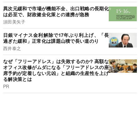
異次元緩和で市場が機能不全、出口戦略の長期化
は必至で、財政健全化策との連携が急務
須田美矢子
日銀マイナス金利解除で17年ぶり利上げ、「長
過ぎた緩和」正常化は課題山積で長い道のり
西井泰之
なぜ「フリーアドレス」は失敗するのか? 高額な
オフィス改修がムダになる「フリーアドレスの座
席予約が定着しない元凶」と組織の生産性を上げ
る解決策とは
PR