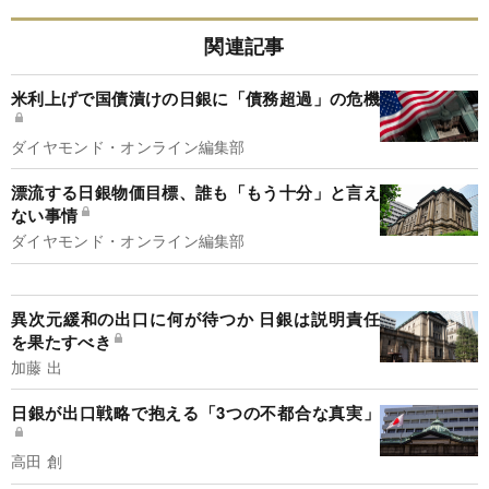
関連記事
米利上げで国債漬けの日銀に「債務超過」の危機
ダイヤモンド・オンライン編集部
漂流する日銀物価目標、誰も「もう十分」と言え
ない事情
ダイヤモンド・オンライン編集部
異次元緩和の出口に何が待つか 日銀は説明責任
を果たすべき
加藤 出
日銀が出口戦略で抱える「3つの不都合な真実」
高田 創