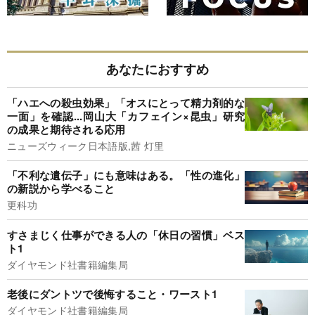
あなたにおすすめ
「ハエへの殺虫効果」「オスにとって精力剤的な
一面」を確認...岡山大「カフェイン×昆虫」研究
の成果と期待される応用
ニューズウィーク日本語版,茜 灯里
「不利な遺伝子」にも意味はある。「性の進化」
の新説から学べること
更科功
すさまじく仕事ができる人の「休日の習慣」ベス
ト1
ダイヤモンド社書籍編集局
老後にダントツで後悔すること・ワースト1
ダイヤモンド社書籍編集局