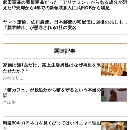
武田薬品の看板商品だった「アリナミン」からある成分が消
えた!?売却から4年での新領域参入に武田OBから嘆息
ヤマト運輸、佐川急便、日本郵便の宅配便に回復の兆しも...
「顧客離れ」が懸念される1社の実名
関連記事
家族は猫1匹だけ、路上生活男性はなぜ再起を果
たせたか？
みわよしこ
「猫カフェ」が殺処分から猫を守るという本当の
話
本庄萌
時速50キロ?!ネコを見くびってはいけニャイ理由