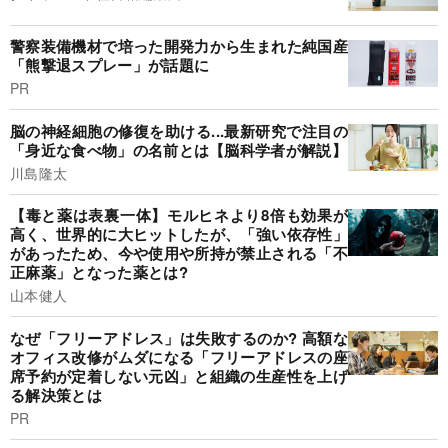
警察装備機材で培った開発力から生まれた純国産
「熊撃退スプレー」が話題に
PR
脳の神経細胞の修復を助ける...最新研究で注目の
「身近な食べ物」の名前とは【脳科学者が解説】
川島隆太
【毒と薬は表裏一体】モルヒネより8倍も効果が
高く、世界的に大ヒットしたが、「強い依存性」
があったため、今や使用や所持が禁止される「不
正麻薬」となった薬とは?
山本健人
なぜ「フリーアドレス」は失敗するのか? 高額な
オフィス改修がムダになる「フリーアドレスの座
席予約が定着しない元凶」と組織の生産性を上げ
る解決策とは
PR