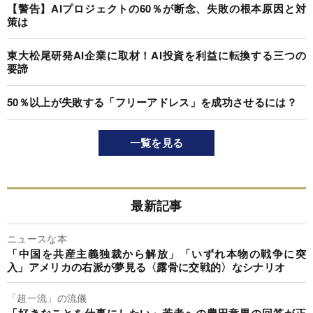
【警告】AIプロジェクトの60％が断念、失敗の根本原因と対
策は
東大松尾研発AI企業に取材！AI投資を利益に転換する三つの
要諦
50％以上が失敗する「フリーアドレス」を成功させるには？
一覧を見る
最新記事
ニュースな本
「中国を共産主義独裁から解放」「いずれ本物の戦争に突
入」アメリカの右派が夢見る〈露骨に交戦的〉なシナリオ
「超一流」の流儀
「好きなことを仕事にしたい」若者への豊田章男の回答が正