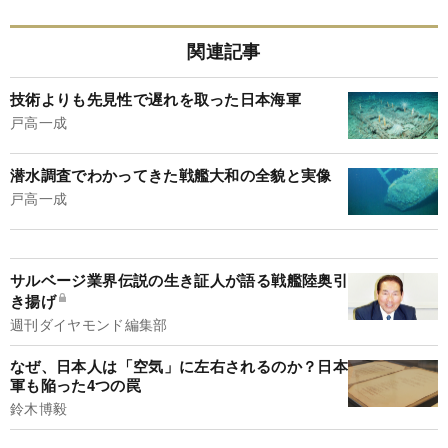
関連記事
技術よりも先見性で遅れを取った日本海軍
戸高一成
潜水調査でわかってきた戦艦大和の全貌と実像
戸高一成
サルベージ業界伝説の生き証人が語る戦艦陸奥引
き揚げ
週刊ダイヤモンド編集部
なぜ、日本人は「空気」に左右されるのか？日本
軍も陥った4つの罠
鈴木博毅