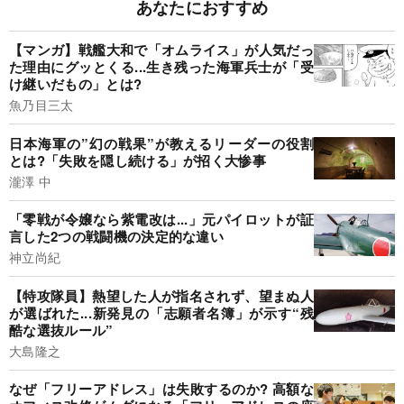
あなたにおすすめ
【マンガ】戦艦大和で「オムライス」が人気だっ
た理由にグッとくる...生き残った海軍兵士が「受
け継いだもの」とは?
魚乃目三太
日本海軍の”幻の戦果”が教えるリーダーの役割
とは?「失敗を隠し続ける」が招く大惨事
瀧澤 中
「零戦が令嬢なら紫電改は...」元パイロットが証
言した2つの戦闘機の決定的な違い
神立尚紀
【特攻隊員】熱望した人が指名されず、望まぬ人
が選ばれた...新発見の「志願者名簿」が示す“残
酷な選抜ルール”
大島隆之
なぜ「フリーアドレス」は失敗するのか? 高額な