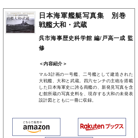
日本海軍艦艇写真集 別巻
戦艦大和・武蔵
呉市海事歴史科学館 編/戸高一成 監
修
＜内容紹介＞
マル3計画の一号艦、二号艦として建造された
大戦艦、大和と武蔵。四六センチの主砲を搭載
した日本海軍史に誇る両艦の、新発見写真を含
む館所蔵の写真史料を、現存する大和の未発表
設計図とともに一冊に収録。