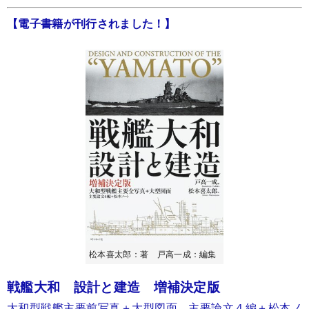
【電子書籍が刊行されました！】
松本喜太郎：著 戸高一成：編集
戦艦大和 設計と建造 増補決定版
大和型戦艦主要前写真＋大型図面 主要論文４編＋松本ノ