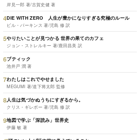
岸見一郎 著/古賀史健 著
DIE WITH ZERO 人生が豊かになりすぎる究極のルール
ビル・パーキンス 著/児島 修 訳
やりたいことが見つかる 世界の果てのカフェ
ジョン・ストレルキー 著/鹿田昌美 訳
ブティック
池井戸 潤 著
わたしはこれでやせました
MEGUMI 著/道下将太郎 監修
人生は気づかぬうちにすぎるから。
クリス・ギレボー 著/児島 修 訳
地図で学ぶ「深読み」世界史
伊藤 敏 著