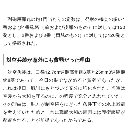
副砲用弾丸の砲1門当たりの定数は、発射の機会の多い1
番および4番砲塔（前および後部のもの）に対しては150
発とし、2番および3番（両舷のもの）に対しては120発と
して搭載された。
対空兵装が意外にも貧弱だった理由
対空兵装は、口径12.7cm連装高角砲6基と25mm3連装機
銃8基であって、今日の眼でながめると貧弱であったが、
これは後日、戦訓にもとづいて充分に強化された。当時は
空襲から大和を守るのにこの程度で充分と思われていた。
その理由は、味方が制空権をにぎった条件下での水上戦闘
を考えていたためと、常に戦艦大和の周囲には護衛艦艇が
配置されることが前提であったからである。