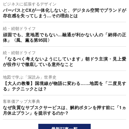
ビジネスに拡張するデザイン
パーパスとCXが一体化しないと、デジタル空間でブランドが
存在感を失ってしまう…その理由とは
続・続朝ドライフ
頑固でも、意地悪でもない…融通が利かない人の「納得の正
体」〈風、薫る第95回〉
続・続朝ドライフ
「なるべく考えないようにしています」朝ドラ主演・見上愛
が役作りで徹底している意外なこと
地図で学ぶ「深読み」世界史
【大人の教養】国境線が物語に変わる……地図を「二度見す
る」テクニックとは？
客単価アップ大事典
なぜ良質なサブスクサービスは、解約ボタンを押す前に「1ヵ
月休止プラン」を提示するのか？