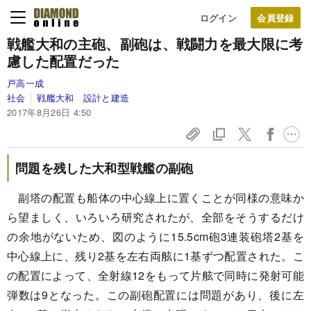
ログイン
戦艦大和の主砲、副砲は、
戦闘力を最大限に考
慮した配置だった
戸高一成
社会
戦艦大和 設計と建造
2017年8月26日 4:50
問題を残した大和型戦艦の副砲
副塔の配置も船体の中心線上に置くことが同様の意味か
ら望ましく、いろいろ研究されたが、全部をそうするだけ
の余地がないため、図のように15.5cm砲3連装砲塔2基を
中心線上に、残り2基を左右両舷に1基ずつ配置された。こ
の配置によって、全射線12をもって片舷で同時に発射可能
弾数は9となった。この副砲配置には問題があり、後に左