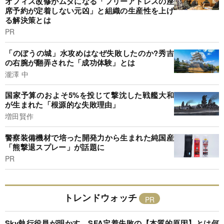
オフィス改修がムダになる「フリーアドレスの座
席予約が定着しない元凶」と組織の生産性を上げ
る解決策とは
PR
「のぼうの城」水攻めはなぜ失敗したのか?秀吉
の右腕が翻弄された「成功体験」とは
瀧澤 中
国家予算のおよそ5%を投じて撃沈した戦艦大和
が生まれた「根源的な失敗理由」
増田賢作
警察装備機材で培った開発力から生まれた純国産
「熊撃退スプレー」が話題に
PR
トレンドウォッチ
Sky執行役員が明かす、SFA定着失敗の【本質的原因】とは何