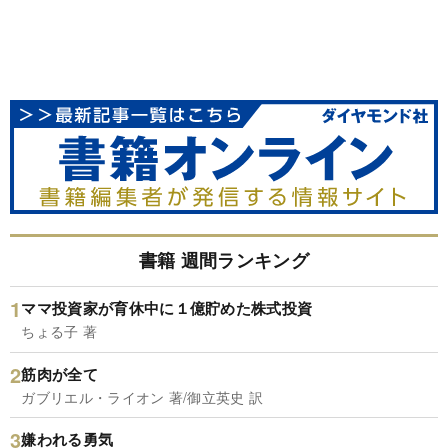
書籍 週間ランキング
ママ投資家が育休中に１億貯めた株式投資
ちょる子 著
筋肉が全て
ガブリエル・ライオン 著/御立英史 訳
嫌われる勇気