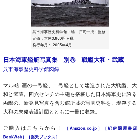
呉市海事歴史科学館：編 戸高一成：監修
定価：本体3,800円＋税
発行年月： 2005年4月
日本海軍艦艇写真集 別巻 戦艦大和・武蔵
呉市海事歴史科学館図録
マル3計画の一号艦、二号艦として建造された大戦艦、大
和と武蔵。四六センチの主砲を搭載した日本海軍史に誇る
両艦の、新発見写真を含む館所蔵の写真史料を、現存する
大和の未発表設計図とともに一冊に収録。
ご購入はこちらから！
［Amazon.co.jp］
［紀伊國屋書店
BookWeb］
［楽天ブックス］