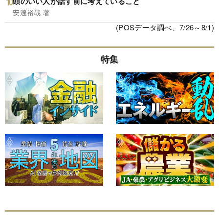
頭のいい人が話す前に考えていること
安達裕哉 著
(POSデータ調べ、7/26～8/1)
特集