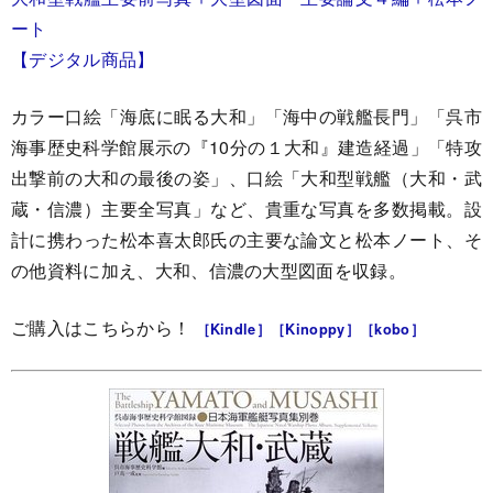
ート
【デジタル商品】
カラー口絵「海底に眠る大和」「海中の戦艦長門」「呉市
海事歴史科学館展示の『10分の１大和』建造経過」「特攻
出撃前の大和の最後の姿」、口絵「大和型戦艦（大和・武
蔵・信濃）主要全写真」など、貴重な写真を多数掲載。設
計に携わった松本喜太郎氏の主要な論文と松本ノート、そ
の他資料に加え、大和、信濃の大型図面を収録。
ご購入はこちらから！
［Kindle］
［Kinoppy］
［kobo］