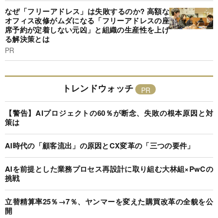
なぜ「フリーアドレス」は失敗するのか? 高額な
オフィス改修がムダになる「フリーアドレスの座
席予約が定着しない元凶」と組織の生産性を上げ
る解決策とは
PR
トレンドウォッチ
【警告】AIプロジェクトの60％が断念、失敗の根本原因と対
策は
AI時代の「顧客流出」の原因とCX変革の「三つの要件」
AIを前提とした業務プロセス再設計に取り組む大林組×PwCの
挑戦
立替精算率25％→7％、ヤンマーを変えた購買改革の全貌を公
開