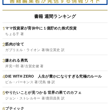
書籍 週間ランキング
ママ投資家が育休中に１億貯めた株式投資
ちょる子 著
筋肉が全て
ガブリエル・ライオン 著/御立英史 訳
嫌われる勇気
岸見一郎 著/古賀史健 著
DIE WITH ZERO 人生が豊かになりすぎる究極のルール
ビル・パーキンス 著/児島 修 訳
やりたいことが見つかる 世界の果てのカフェ
ジョン・ストレルキー 著/鹿田昌美 訳
ブティック