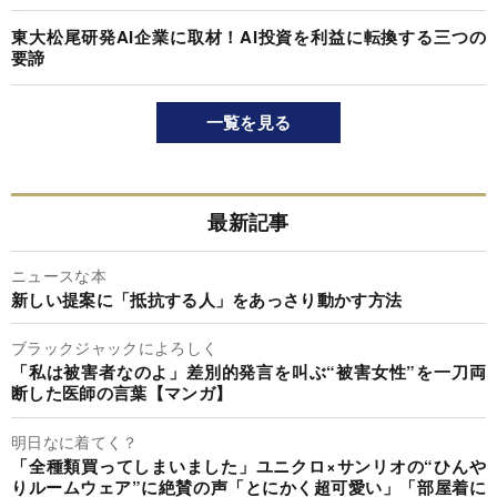
東大松尾研発AI企業に取材！AI投資を利益に転換する三つの
要諦
一覧を見る
最新記事
ニュースな本
新しい提案に「抵抗する人」をあっさり動かす方法
ブラックジャックによろしく
「私は被害者なのよ」差別的発言を叫ぶ“被害女性”を一刀両
断した医師の言葉【マンガ】
明日なに着てく？
「全種類買ってしまいました」ユニクロ×サンリオの“ひんや
りルームウェア”に絶賛の声「とにかく超可愛い」「部屋着に