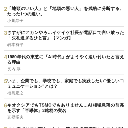
「地頭のいい人」と「地頭の悪い人」を残酷に分断する、
たった1つの違い。
小川晶子
さすがにアカンやろ…イケイケ社長が電話口で言い放った
「失礼過ぎるひと言」【マンガ】
岩本有平
1980年代の東芝に「AI時代」がようやく追い付いたと言え
る理由
長内 厚
いま、企業でも、学校でも、家庭でも実践したい“優しいコ
ミュニケーション”とは？
福島宏之
キオクシアでもTSMCでもありません…AI相場急落の前兆
を示す「半導体」2銘柄の実名
真壁昭夫