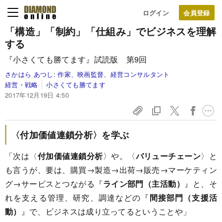
ログイン
「構造」「制約」「仕組み」で
ビジネスを理解
する
『小さくても勝てます』試読版 第9回
さかはら あつし:
作家、映画監督、経営コンサルタント
経営・戦略
小さくても勝てます
2017年12月19日 4:50
〈付加価値連鎖分析〉を学ぶ
「次は〈
付加価値連鎖分析
〉や。〈
バリューチェーン
〉と
も言うが、要は、購買→製造→出荷→販売→マーケティン
グ→サービスとつながる『
ライン部門（主活動）
』と、そ
れを支える管理、研究、調達などの『
間接部門（支援活
動）
』で、ビジネスは成り立ってるということや」