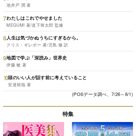
池井戸 潤 著
わたしはこれでやせました
MEGUMI 著/道下将太郎 監修
人生は気づかぬうちにすぎるから。
クリス・ギレボー 著/児島 修 訳
地図で学ぶ「深読み」世界史
伊藤 敏 著
頭のいい人が話す前に考えていること
安達裕哉 著
(POSデータ調べ、7/26～8/1)
特集