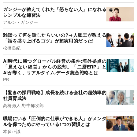
ガンジーが教えてくれた「怒らない人」になれる
シンプルな練習法
アルン・ガンジー
雑談って何を話したらいいの?→人脈王が教える
「話を盛り上げるコツ」が超実用的だった!
松橋良紀
AI時代に勝つグローバル経営の条件:海外拠点の
「見えない経営」からの脱却。「二層ERP」と
AIが導く、リアルタイム·データ統合戦略とは
PR
【驚きの採用戦略】成長を続ける会社の超効率的
社員育成法
高橋勇人,野中郁次郎
職場にいる「圧倒的に仕事ができる人」がメンタ
ルを保つためにやっている1つの習慣とは
本多正識