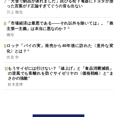
「大雪で納品が遅れました」詫びる松下電器にトヨタが放
った言葉がド正論すぎてぐうの音も出ない
川上 徹也
「市場経済は最悪である――それ以外を除いては」。「株
主第一主義」は本当に悪なのか？
橘玲
ロッテ「パイの実」発売から40年後に訪れた〈意外な変
化〉とは？
伏見 学
もうサイゼには行けない？「値上げ」と「食品消費減税」
の逆風でも客離れを防ぐサイゼリヤの〈価格戦略〉と“ま
さかの強敵”
鈴木貴博