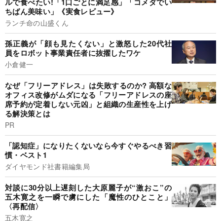
ルで食べたい!「1口ごとに満足感」「コメダでい
ちばん美味い」《実食レビュー》
ランチ命の山盛くん
孫正義が「顔も見たくない」と激怒した20代社
員をロボット事業責任者に抜擢したワケ
小倉健一
なぜ「フリーアドレス」は失敗するのか? 高額な
オフィス改修がムダになる「フリーアドレスの座
席予約が定着しない元凶」と組織の生産性を上げ
る解決策とは
PR
「認知症」になりたくないなら今すぐやるべき習
慣・ベスト1
ダイヤモンド社書籍編集局
対談に30分以上遅刻した大原麗子が“激おこ”の
五木寛之を一瞬で虜にした「魔性のひとこと」
〈再配信〉
五木寛之