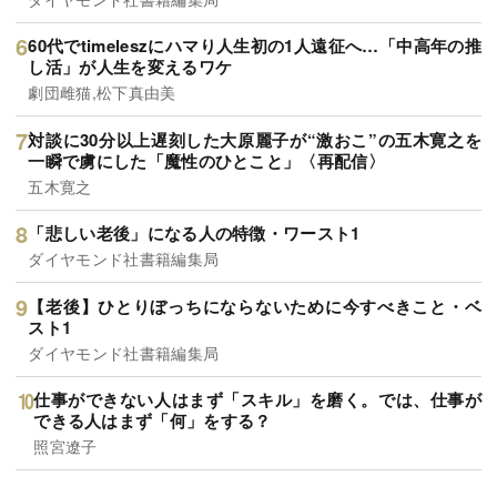
60代でtimeleszにハマり人生初の1人遠征へ…「中高年の推
し活」が人生を変えるワケ
劇団雌猫,松下真由美
対談に30分以上遅刻した大原麗子が“激おこ”の五木寛之を
一瞬で虜にした「魔性のひとこと」〈再配信〉
五木寛之
「悲しい老後」になる人の特徴・ワースト1
ダイヤモンド社書籍編集局
【老後】ひとりぼっちにならないために今すべきこと・ベ
スト1
ダイヤモンド社書籍編集局
仕事ができない人はまず「スキル」を磨く。では、仕事が
できる人はまず「何」をする？
照宮遼子