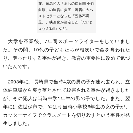
在、練馬区の「まちの保育園 小竹
向原」の運営に参画。著書に大ベ
ストセラーとなった『五体不満
足』、映画化が決定した『だいじ
ょうぶ3組』など。
大学を卒業後、7年間スポーツライターをしていまし
た。その間、10代の子どもたちが相次いで命を奪われた
り、奪ったりする事件が起き、教育の重要性に改めて気づ
いたんです。
2003年に、長崎県で当時4歳の男の子が連れ去られ、立
体駐車場から突き落とされて殺害される事件が起きました
が、その犯人は当時中学1年生の男の子でした。また、翌
年には佐世保市で、やはり当時小学校6年生の女の子が、
カッターナイフでクラスメートを切り殺すという事件が発
生しました。