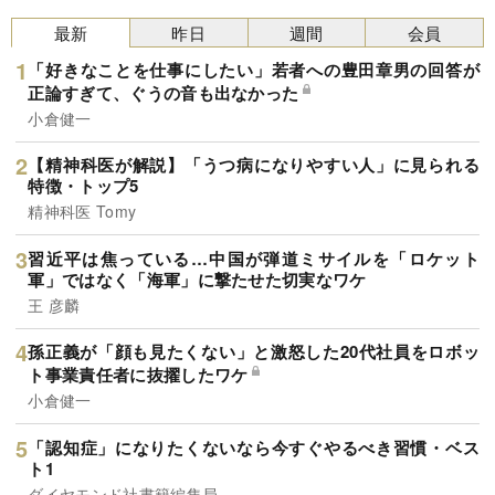
最新
昨日
週間
会員
「好きなことを仕事にしたい」若者への豊田章男の回答が
正論すぎて、ぐうの音も出なかった
小倉健一
【精神科医が解説】「うつ病になりやすい人」に見られる
特徴・トップ5
精神科医 Tomy
習近平は焦っている…中国が弾道ミサイルを「ロケット
軍」ではなく「海軍」に撃たせた切実なワケ
王 彦麟
孫正義が「顔も見たくない」と激怒した20代社員をロボッ
ト事業責任者に抜擢したワケ
小倉健一
「認知症」になりたくないなら今すぐやるべき習慣・ベス
ト1
ダイヤモンド社書籍編集局