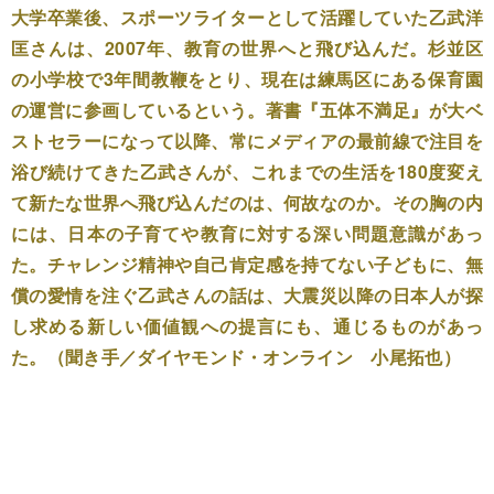
大学卒業後、スポーツライターとして活躍していた乙武洋
匡さんは、2007年、教育の世界へと飛び込んだ。杉並区
の小学校で3年間教鞭をとり、現在は練馬区にある保育園
の運営に参画しているという。著書『五体不満足』が大ベ
ストセラーになって以降、常にメディアの最前線で注目を
浴び続けてきた乙武さんが、これまでの生活を180度変え
て新たな世界へ飛び込んだのは、何故なのか。その胸の内
には、日本の子育てや教育に対する深い問題意識があっ
た。チャレンジ精神や自己肯定感を持てない子どもに、無
償の愛情を注ぐ乙武さんの話は、大震災以降の日本人が探
し求める新しい価値観への提言にも、通じるものがあっ
た。（聞き手／ダイヤモンド・オンライン 小尾拓也）