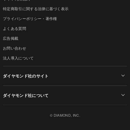
特定商取引に関する法律に基づく表示
プライバシーポリシー・著作権
よくある質問
広告掲載
お問い合わせ
法人導入について
ダイヤモンド社のサイト
Diamond Online(English)
ダイヤモンド社について
週刊ダイヤモンド
ダイヤモンド社TOP
DIAMONDハーバード・ビジネス・レビュー
© DIAMOND, INC.
会社概要
ダイヤモンドZAi（デジタル版）
採用情報
書籍オンライン