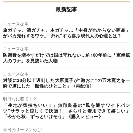
最新記事
ニュースな本
旅ガチャ、酒ガチャ、本ガチャ…「中身がわからない商品」
がバカ売れするワケ。“外れ”すら喜ぶ現代人の心理とは？
ニュースな本
防衛費を増やすだけでは国は守れない…約100年前に「軍備拡
大のワナ」を見抜いた人物
ニュースな本
対談に30分以上遅刻した大原麗子が“激おこ”の五木寛之を一
瞬で虜にした「魔性のひとこと」〈再配信〉
明日なに着てく？
「生地が気持ちいい！」無印良品の“風を通すワイドパン
ツ”サラッと涼しくて快適！「さらりと着用できて嬉しい」
「今から秋、ずっといけそう」《購入レビュー》
今日のリーマンめし!!