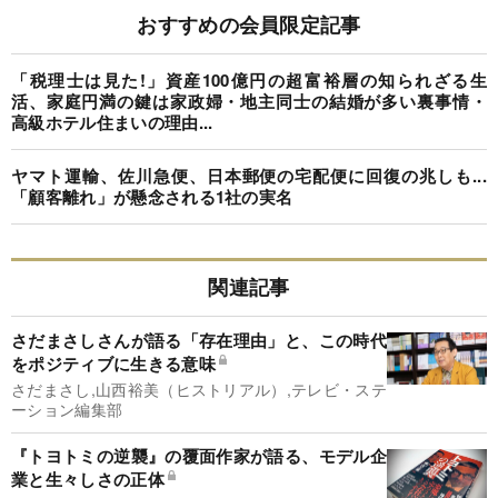
おすすめの会員限定記事
「税理士は見た!」資産100億円の超富裕層の知られざる生
活、家庭円満の鍵は家政婦・地主同士の結婚が多い裏事情・
高級ホテル住まいの理由...
ヤマト運輸、佐川急便、日本郵便の宅配便に回復の兆しも...
「顧客離れ」が懸念される1社の実名
関連記事
さだまさしさんが語る「存在理由」と、この時代
をポジティブに生きる意味
さだまさし,山西裕美（ヒストリアル）,テレビ・ステ
ーション編集部
『トヨトミの逆襲』の覆面作家が語る、モデル企
業と生々しさの正体