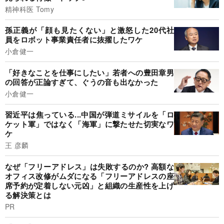
精神科医 Tomy
孫正義が「顔も見たくない」と激怒した20代社
員をロボット事業責任者に抜擢したワケ
小倉健一
「好きなことを仕事にしたい」若者への豊田章男
の回答が正論すぎて、ぐうの音も出なかった
小倉健一
習近平は焦っている...中国が弾道ミサイルを「ロ
ケット軍」ではなく「海軍」に撃たせた切実なワ
ケ
王 彦麟
なぜ「フリーアドレス」は失敗するのか? 高額な
オフィス改修がムダになる「フリーアドレスの座
席予約が定着しない元凶」と組織の生産性を上げ
る解決策とは
PR