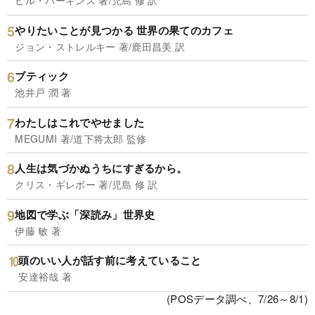
ビル・パーキンス 著/児島 修 訳
やりたいことが見つかる 世界の果てのカフェ
ジョン・ストレルキー 著/鹿田昌美 訳
ブティック
池井戸 潤 著
わたしはこれでやせました
MEGUMI 著/道下将太郎 監修
人生は気づかぬうちにすぎるから。
クリス・ギレボー 著/児島 修 訳
地図で学ぶ「深読み」世界史
伊藤 敏 著
頭のいい人が話す前に考えていること
安達裕哉 著
(POSデータ調べ、7/26～8/1)