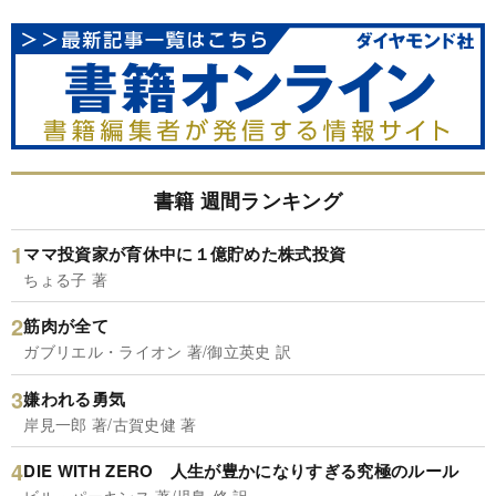
書籍 週間ランキング
ママ投資家が育休中に１億貯めた株式投資
ちょる子 著
筋肉が全て
ガブリエル・ライオン 著/御立英史 訳
嫌われる勇気
岸見一郎 著/古賀史健 著
DIE WITH ZERO 人生が豊かになりすぎる究極のルール