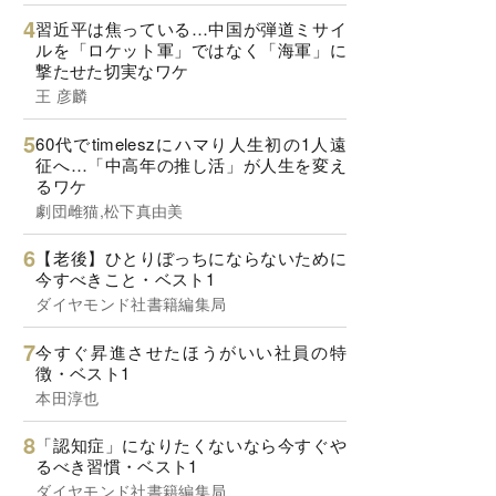
習近平は焦っている…中国が弾道ミサイ
ルを「ロケット軍」ではなく「海軍」に
撃たせた切実なワケ
王 彦麟
60代でtimeleszにハマり人生初の1人遠
征へ…「中高年の推し活」が人生を変え
るワケ
劇団雌猫,松下真由美
【老後】ひとりぼっちにならないために
今すべきこと・ベスト1
ダイヤモンド社書籍編集局
今すぐ昇進させたほうがいい社員の特
徴・ベスト1
本田淳也
「認知症」になりたくないなら今すぐや
るべき習慣・ベスト1
ダイヤモンド社書籍編集局