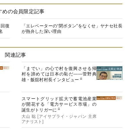
すめの会員限定記事
に回復
「エレベーターの“閉ボタン”をなくせ」ヤナセ社長
名
が熱弁した深い理由
関連記事
「までい」の心で村を復興させる帰
村を諦めては日本の恥だ――菅野典
雄・飯舘村村長インタビュー
スマートグリッド拡大で蓄電池産業
が開花する「電力サービス市場」の
誕生がトリガーに
大山 聡 [アイサプライ・ジャパン 主席
アナリスト]