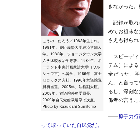
きなかった。
記録が取れれ
めてお粗末な
さえも得られ
こうの・たろう／1963年生まれ。
1981年、慶応義塾大学経済学部入
学。1982年、ジョージタウン大学
スピーディ（
入学比較政治学専攻。1984年、ポ
テム）による
ーランド中央計画統計大学（ワル
全だった。学
シャワ市）へ留学。1986年、富士
ゼロックス入社、1996年衆議院議
ん」と言って
員初当選。2005年、法務副大臣。
るし、深刻な
2008年、衆議院外務委員長。
係者の言うこ
2009年自民党総裁選挙で次点。
Photo by Kazutoshi Sumitomo
――
原子力行
って取っていた自民党だ。