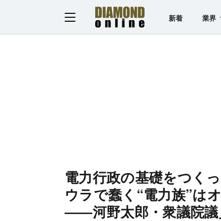
新着
業界
電力行政の基礎をつくっ
ウラで蠢く“電力族”は
――河野太郎・衆議院議