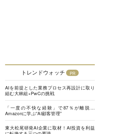
トレンドウォッチ
AIを前提とした業務プロセス再設計に取り
組む大林組×PwCの挑戦
「一度の不快な経験」で87％が離脱…
Amazonに学ぶ“AI顧客管理”
東大松尾研発AI企業に取材！AI投資を利益
に転換する三つの要諦