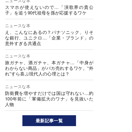
ニュースな本
スマホが使えないので…「演歌界の貴公
子」を追う90代祖母を孫が応援するワケ
ニュースな本
え、こんなにあるの？パナソニック、りそ
な銀行、ユニクロ…「企業・ブランド」の
意外すぎる共通点
ニュースな本
旅ガチャ、酒ガチャ、本ガチャ…「中身が
わからない商品」がバカ売れするワケ。“外
れ”すら喜ぶ現代人の心理とは？
ニュースな本
防衛費を増やすだけでは国は守れない…約
100年前に「軍備拡大のワナ」を見抜いた
人物
最新記事一覧