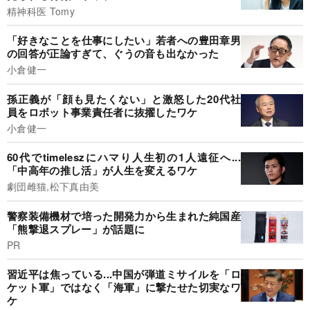
精神科医 Tomy
「好きなことを仕事にしたい」若者への豊田章男
の回答が正論すぎて、ぐうの音も出なかった
小倉健一
孫正義が「顔も見たくない」と激怒した20代社
員をロボット事業責任者に抜擢したワケ
小倉健一
60代でtimeleszにハマり人生初の1人遠征へ...
「中高年の推し活」が人生を変えるワケ
劇団雌猫,松下真由美
警察装備機材で培った開発力から生まれた純国産
「熊撃退スプレー」が話題に
PR
習近平は焦っている...中国が弾道ミサイルを「ロ
ケット軍」ではなく「海軍」に撃たせた切実なワ
ケ