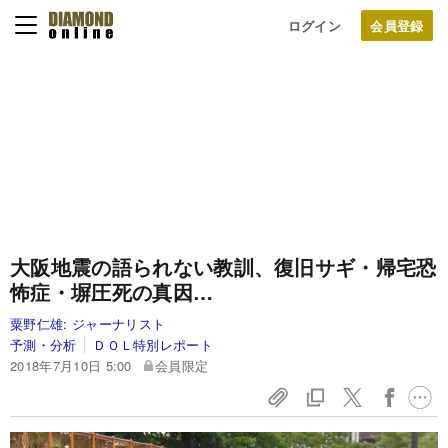
ログイン
大阪地震の語られない教訓、復旧サギ・帰宅恐
怖症・塀圧死の真因…
粟野仁雄:
ジャーナリスト
予測・分析
ＤＯＬ特別レポート
2018年7月10日 5:00
会員限定