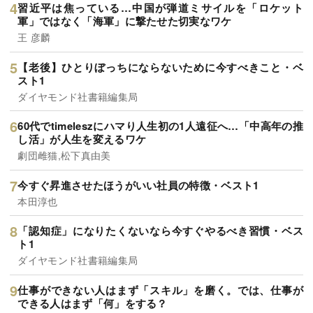
習近平は焦っている…中国が弾道ミサイルを「ロケット
軍」ではなく「海軍」に撃たせた切実なワケ
王 彦麟
【老後】ひとりぼっちにならないために今すべきこと・ベ
スト1
ダイヤモンド社書籍編集局
60代でtimeleszにハマり人生初の1人遠征へ…「中高年の推
し活」が人生を変えるワケ
劇団雌猫,松下真由美
今すぐ昇進させたほうがいい社員の特徴・ベスト1
本田淳也
「認知症」になりたくないなら今すぐやるべき習慣・ベス
ト1
ダイヤモンド社書籍編集局
仕事ができない人はまず「スキル」を磨く。では、仕事が
できる人はまず「何」をする？