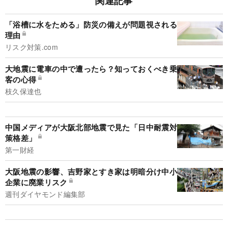
関連記事
「浴槽に水をためる」防災の備えが問題視される
理由
リスク対策.com
大地震に電車の中で遭ったら？知っておくべき乗
客の心得
枝久保達也
中国メディアが大阪北部地震で見た「日中耐震対
策格差」
第一財経
大阪地震の影響、吉野家とすき家は明暗分け中小
企業に廃業リスク
週刊ダイヤモンド編集部