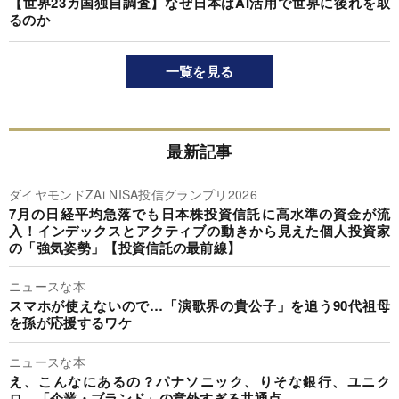
【世界23カ国独自調査】なぜ日本はAI活用で世界に後れを取
るのか
一覧を見る
最新記事
ダイヤモンドZAi NISA投信グランプリ2026
7月の日経平均急落でも日本株投資信託に高水準の資金が流
入！インデックスとアクティブの動きから見えた個人投資家
の「強気姿勢」【投資信託の最前線】
ニュースな本
スマホが使えないので…「演歌界の貴公子」を追う90代祖母
を孫が応援するワケ
ニュースな本
え、こんなにあるの？パナソニック、りそな銀行、ユニク
ロ…「企業・ブランド」の意外すぎる共通点