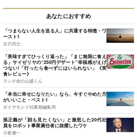
あなたにおすすめ
「つまらない人生を送る人」に共通する特徴・ワ
ースト1
古川武士
「美味すぎてひっくり返った」「まじ無限に食え
る」サイゼリヤの“250円デザート”幸福感がえげ
つない!「行ったら食べずにはいられない」《実
食レビュー》
ランチ命の山盛くん
「本当に幸せになりたい」なら、今すぐやめた方
がいいこと・ベスト1
ダイヤモンド社書籍編集局
孫正義が「顔も見たくない」と激怒した20代社
員をロボット事業責任者に抜擢したワケ
小倉健一