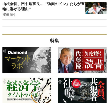
山根会長、田中理事長…「強面のドン」たちが五
輪に群がる理由
窪田順生
特集