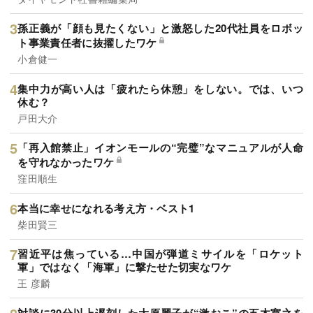
孫正義が「顔も見たくない」と激怒した20代社員をロボッ
ト事業責任者に抜擢したワケ
小倉健一
集中力が高い人は「疲れたら休憩」をしない。では、いつ
休む？
戸田大介
「再入館禁止」イオンモールの“完璧”なマニュアルが人命
を守れなかったワケ
窪田順生
本当に幸せになれる考え方・ベスト1
柴田賢三
習近平は焦っている…中国が弾道ミサイルを「ロケット
軍」ではなく「海軍」に撃たせた切実なワケ
王 彦麟
対談に30分以上遅刻した大原麗子が“激おこ”の五木寛之を