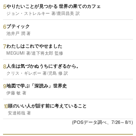
やりたいことが見つかる 世界の果てのカフェ
ジョン・ストレルキー 著/鹿田昌美 訳
ブティック
池井戸 潤 著
わたしはこれでやせました
MEGUMI 著/道下将太郎 監修
人生は気づかぬうちにすぎるから。
クリス・ギレボー 著/児島 修 訳
地図で学ぶ「深読み」世界史
伊藤 敏 著
頭のいい人が話す前に考えていること
安達裕哉 著
(POSデータ調べ、7/26～8/1)