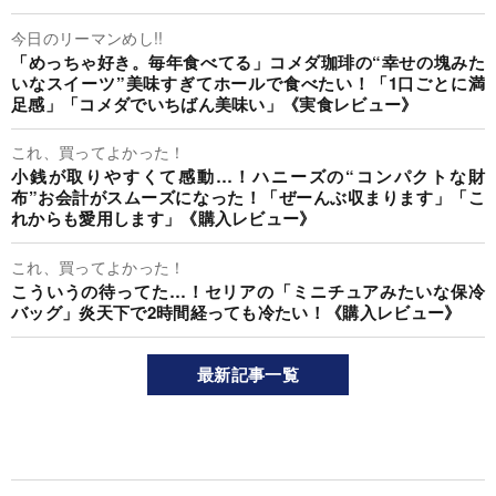
今日のリーマンめし!!
「めっちゃ好き。毎年食べてる」コメダ珈琲の“幸せの塊みた
いなスイーツ”美味すぎてホールで食べたい！「1口ごとに満
足感」「コメダでいちばん美味い」《実食レビュー》
これ、買ってよかった！
小銭が取りやすくて感動…！ハニーズの“コンパクトな財
布”お会計がスムーズになった！「ぜーんぶ収まります」「こ
れからも愛用します」《購入レビュー》
これ、買ってよかった！
こういうの待ってた…！セリアの「ミニチュアみたいな保冷
バッグ」炎天下で2時間経っても冷たい！《購入レビュー》
最新記事一覧