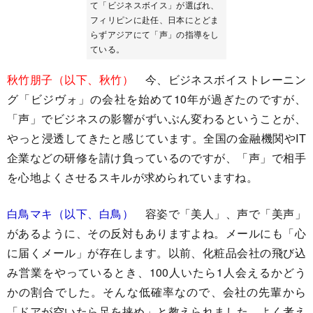
て「ビジネスボイス」が選ばれ、
フィリピンに赴任、日本にとどま
らずアジアにて「声」の指導をし
ている。
秋竹朋子（以下、秋竹）
今、ビジネスボイストレーニン
グ「ビジヴォ」の会社を始めて10年が過ぎたのですが、
「声」でビジネスの影響がずいぶん変わるということが、
やっと浸透してきたと感じています。全国の金融機関やIT
企業などの研修を請け負っているのですが、「声」で相手
を心地よくさせるスキルが求められていますね。
白鳥マキ（以下、白鳥）
容姿で「美人」、声で「美声」
があるように、その反対もありますよね。メールにも「心
に届くメール」が存在します。以前、化粧品会社の飛び込
み営業をやっているとき、100人いたら1人会えるかどう
かの割合でした。そんな低確率なので、会社の先輩から
「ドアが空いたら足を挟め」と教えられました。よく考え