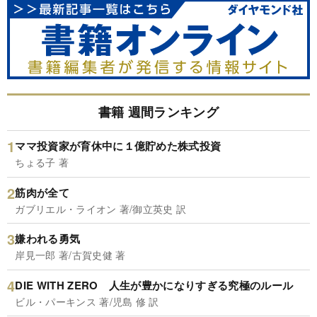
書籍 週間ランキング
ママ投資家が育休中に１億貯めた株式投資
ちょる子 著
筋肉が全て
ガブリエル・ライオン 著/御立英史 訳
嫌われる勇気
岸見一郎 著/古賀史健 著
DIE WITH ZERO 人生が豊かになりすぎる究極のルール
ビル・パーキンス 著/児島 修 訳