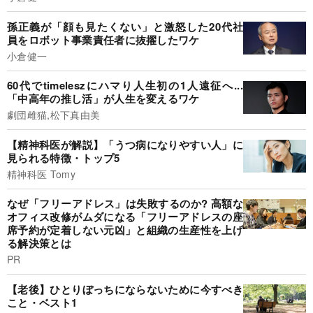
孫正義が「顔も見たくない」と激怒した20代社
員をロボット事業責任者に抜擢したワケ
小倉健一
60代でtimeleszにハマり人生初の1人遠征へ...
「中高年の推し活」が人生を変えるワケ
劇団雌猫,松下真由美
【精神科医が解説】「うつ病になりやすい人」に
見られる特徴・トップ5
精神科医 Tomy
なぜ「フリーアドレス」は失敗するのか? 高額な
オフィス改修がムダになる「フリーアドレスの座
席予約が定着しない元凶」と組織の生産性を上げ
る解決策とは
PR
【老後】ひとりぼっちにならないために今すべき
こと・ベスト1