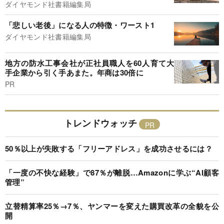
ダイヤモンド社書籍編集局
「悲しい老後」になる人の特徴・ワースト1
ダイヤモンド社書籍編集局
地方の防水工事会社が正社員職人を60人育て大
手企業から引く手あまた。年商は30倍に
PR
トレンドウォッチ
50％以上が失敗する「フリーアドレス」を成功させるには？
「一度の不快な経験」で87％が離脱…Amazonに学ぶ“AI顧客
管理”
立替精算率25％→7％、ヤンマーを変えた購買改革の全貌を公
開