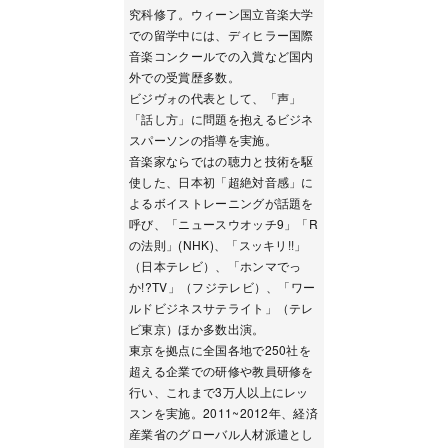
究科修了。ウィーン国立音楽大学
での留学中には、ディヒラー国際
音楽コンクールでの入賞など国内
外での受賞歴多数。
ビジヴォの代表として、「声」
「話し方」に問題を抱えるビジネ
スパーソンの指導を実施。
音楽家ならではの聴力と技術を駆
使した、日本初「超絶対音感」に
よるボイストレーニングが話題を
呼び、「ニュースウオッチ9」「R
の法則」(NHK)、「スッキリ!!」
（日本テレビ）、「ホンマでっ
か!?TV」（フジテレビ）、「ワー
ルドビジネスサテライト」（テレ
ビ東京）ほか多数出演。
東京を拠点に全国各地で250社を
超える企業での研修や教員研修を
行い、これまで3万人以上にレッ
スンを実施。2011~2012年、経済
産業省のグローバル人材派遣とし