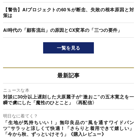
【警告】AIプロジェクトの60％が断念、失敗の根本原因と対
策は
AI時代の「顧客流出」の原因とCX変革の「三つの要件」
一覧を見る
最新記事
ニュースな本
対談に30分以上遅刻した大原麗子が“激おこ”の五木寛之を一
瞬で虜にした「魔性のひとこと」〈再配信〉
明日なに着てく？
「生地が気持ちいい！」無印良品の“風を通すワイドパン
ツ”サラッと涼しくて快適！「さらりと着用できて嬉しい」
「今から秋、ずっといけそう」《購入レビュー》