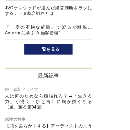
JVCケンウッドが選んだ経営判断をラクに
するデータ統合戦略とは
「一度の不快な経験」で87％が離脱…
Amazonに学ぶ“AI顧客管理”
一覧を見る
最新記事
続・続朝ドライフ
人は何のためなら頑張れる？→「生きる
力」が湧く〈ひと言〉に胸が熱くなる
〈風、薫る第94回〉
感性の教室
【頭を柔らかくする】アーティストのよう