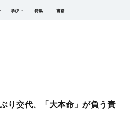
学び
特集
書籍
年ぶり交代、「大本命」が負う責