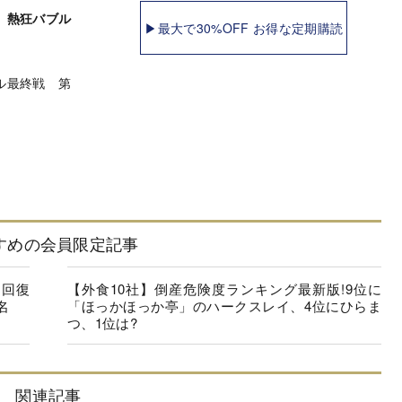
 熱狂バブル
▶最大で30%OFF お得な定期購読
ル最終戦 第
すめの会員限定記事
に回復
【外食10社】倒産危険度ランキング最新版!9位に
名
「ほっかほっか亭」のハークスレイ、4位にひらま
つ、1位は?
関連記事