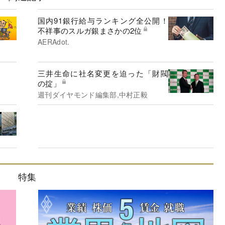
国内91銀行給与ランキング全公開！
不祥事のスルガ銀まさかの2位
AERAdot.
三井生命に社名変更を迫った「財閥
の掟」
週刊ダイヤモンド編集部,中村正毅
特集