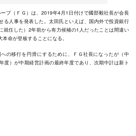
ープ（ＦＧ）は、2019年4月1日付けで國部毅社長が会長
せる人事を発表した。太田氏といえば、国内外で投資銀行
に就任した）2年前から有力候補の1人だったことは間違い
大本命が登板することになる。
制への移行を円滑にするために、ＦＧ社長になったが（中
9年度）が中期経営計画の最終年度であり、次期中計は新ト