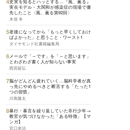
史実を知るとハッとする…『風、薫る』
実在モデル・大関和が感染症の現場で優
先したこと〈風、薫る第92回〉
木俣 冬
老後になってから「もっと早くしておけ
ばよかった」と思うこと・ワースト1
ダイヤモンド社書籍編集局
メールで「～です」を「～と思います」
とわざわざ書く人が知らない事実
西田延弘
脳がどんどん疲れていく…脳科学者が真
っ先にやめるべきと断言する「たった1
つの習慣」
川島隆太
暴行・暴言を繰り返していた非行少年→
教官が気づけなかった「ある特徴」【マ
ンガ】
宮口幸治