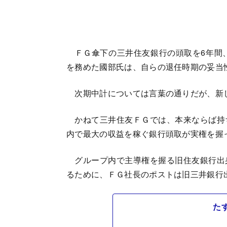
ＦＧ傘下の三井住友銀行の頭取を6年間、
を務めた國部氏は、自らの退任時期の妥当
次期中計については言葉の通りだが、新
かねて三井住友ＦＧでは、本来ならば持
内で最大の収益を稼ぐ銀行頭取が実権を握
グループ内で主導権を握る旧住友銀行出
るために、ＦＧ社長のポストは旧三井銀行出
た