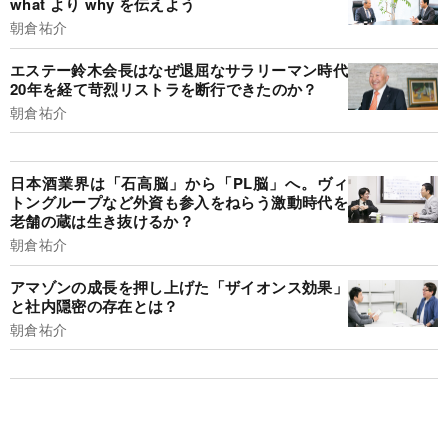
what より why を伝えよう
朝倉祐介
エステー鈴木会長はなぜ退屈なサラリーマン時代
20年を経て苛烈リストラを断行できたのか？
朝倉祐介
日本酒業界は「石高脳」から「PL脳」へ。ヴィ
トングループなど外資も参入をねらう激動時代を
老舗の蔵は生き抜けるか？
朝倉祐介
アマゾンの成長を押し上げた「ザイオンス効果」
と社内隠密の存在とは？
朝倉祐介