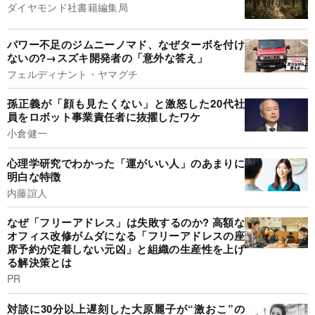
ダイヤモンド社書籍編集局
パワー不足のジムニーノマド、なぜターボを付け
ないの?→スズキ開発者の「意外な答え」
フェルディナント・ヤマグチ
孫正義が「顔も見たくない」と激怒した20代社
員をロボット事業責任者に抜擢したワケ
小倉健一
心理学研究でわかった「運がいい人」のあまりに
明白な特徴
内藤誼人
なぜ「フリーアドレス」は失敗するのか? 高額な
オフィス改修がムダになる「フリーアドレスの座
席予約が定着しない元凶」と組織の生産性を上げ
る解決策とは
PR
対談に30分以上遅刻した大原麗子が“激おこ”の