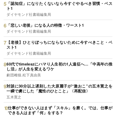
「認知症」になりたくないなら今すぐやるべき習慣・ベス
ト1
ダイヤモンド社書籍編集局
「悲しい老後」になる人の特徴・ワースト1
ダイヤモンド社書籍編集局
【老後】ひとりぼっちにならないために今すべきこと・ベ
スト1
ダイヤモンド社書籍編集局
60代でtimeleszにハマり人生初の1人遠征へ…「中高年の推
し活」が人生を変えるワケ
劇団雌猫,松下真由美
対談に30分以上遅刻した大原麗子が“激おこ”の五木寛之を
一瞬で虜にした「魔性のひとこと」〈再配信〉
五木寛之
仕事ができない人はまず「スキル」を磨く。では、仕事が
できる人はまず「何」をする？