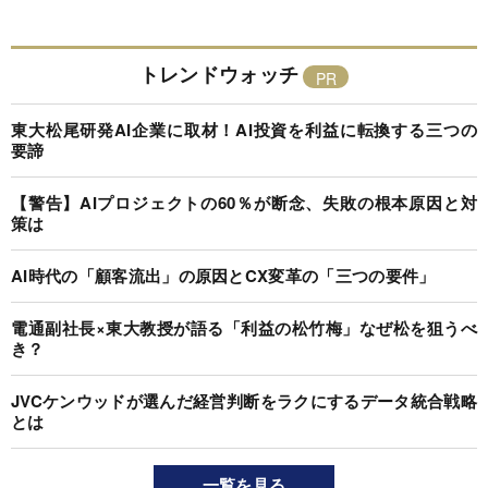
トレンドウォッチ
東大松尾研発AI企業に取材！AI投資を利益に転換する三つの
要諦
【警告】AIプロジェクトの60％が断念、失敗の根本原因と対
策は
AI時代の「顧客流出」の原因とCX変革の「三つの要件」
電通副社長×東大教授が語る「利益の松竹梅」なぜ松を狙うべ
き？
JVCケンウッドが選んだ経営判断をラクにするデータ統合戦略
とは
一覧を見る