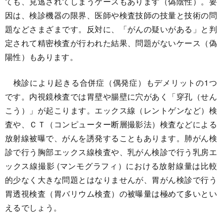
ても、見逃されてしまうケースもあります（偽陰性）。要
因は、検診機器の限界、医師や検査技師の技量と技術の問
題などさまざまです。反対に、「がんの疑いがある」と判
定されて精密検査が行われた結果、問題がないケース（偽
陽性）もあります。
検診により起きる合併症（偶発症）もデメリットの1つ
です。内視鏡検査では胃壁や腸壁に穴があく「穿孔（せん
こう）」が起こります。エックス線（レントゲンなど）検
査や、ＣＴ（コンピューター断層撮影法）検査などによる
放射線被曝で、がんを誘発することもあります。肺がん検
診で行う胸部エックス線検査や、乳がん検診で行う乳房エ
ックス線撮影 (マンモグラフィ）における放射線量は比較
的少なく大きな問題とはなりませんが、胃がん検診で行う
胃透視検査（胃バリウム検査）の被曝量は極めて多いとい
えるでしょう。