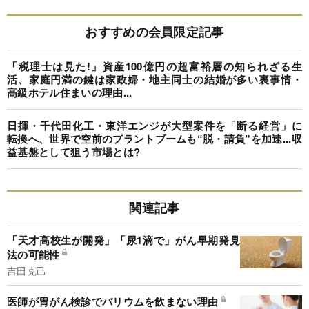
おすすめの会員限定記事
「税理士は見た!」資産100億円の超富裕層の知られざる生
活、家庭円満の鍵は家政婦・地主同士の結婚が多い裏事情・
高級ホテル住まいの理由...
日揮・千代田化工・東洋エンジが大型案件を「断る経営」に
転換へ、世界で空前のプラントブームも“脱・請負”を加速...収
益基盤として狙う市場とは?
関連記事
「天才高校生が開発」「尿1滴で」がん早期発見
法の可能性
吉田克己
医師が胃がん検診でバリウムを飲まない理由