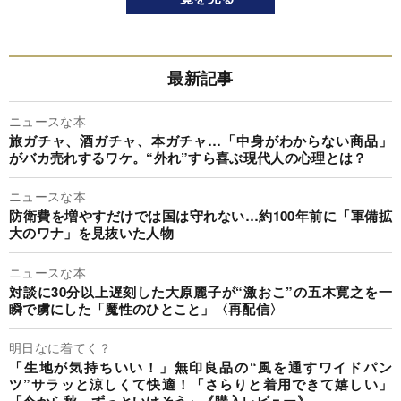
最新記事
ニュースな本
旅ガチャ、酒ガチャ、本ガチャ…「中身がわからない商品」
がバカ売れするワケ。“外れ”すら喜ぶ現代人の心理とは？
ニュースな本
防衛費を増やすだけでは国は守れない…約100年前に「軍備拡
大のワナ」を見抜いた人物
ニュースな本
対談に30分以上遅刻した大原麗子が“激おこ”の五木寛之を一
瞬で虜にした「魔性のひとこと」〈再配信〉
明日なに着てく？
「生地が気持ちいい！」無印良品の“風を通すワイドパン
ツ”サラッと涼しくて快適！「さらりと着用できて嬉しい」