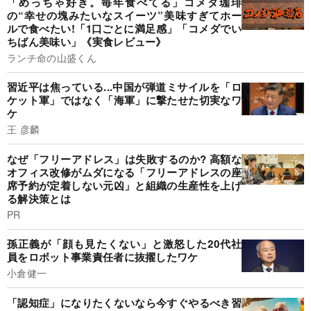
「めっちゃ好き。毎年食べてる」コメダ珈琲
の“幸せの塊みたいなスイーツ”美味すぎてホー
ルで食べたい!「1口ごとに満足感」「コメダでい
ちばん美味い」《実食レビュー》
ランチ命の山盛くん
習近平は焦っている...中国が弾道ミサイルを「ロ
ケット軍」ではなく「海軍」に撃たせた切実なワ
ケ
王 彦麟
なぜ「フリーアドレス」は失敗するのか? 高額な
オフィス改修がムダになる「フリーアドレスの座
席予約が定着しない元凶」と組織の生産性を上げ
る解決策とは
PR
孫正義が「顔も見たくない」と激怒した20代社
員をロボット事業責任者に抜擢したワケ
小倉健一
「認知症」になりたくないなら今すぐやるべき習