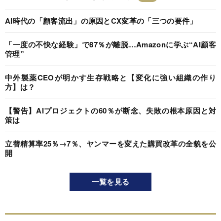
AI時代の「顧客流出」の原因とCX変革の「三つの要件」
「一度の不快な経験」で87％が離脱…Amazonに学ぶ“AI顧客
管理”
中外製薬CEOが明かす生存戦略と【変化に強い組織の作り
方】は？
【警告】AIプロジェクトの60％が断念、失敗の根本原因と対
策は
立替精算率25％→7％、ヤンマーを変えた購買改革の全貌を公
開
一覧を見る