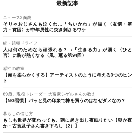
最新記事
ニュース3面鏡
そりゃおじさんも泣くわ…「ちいかわ」が描く〈友情・努
力・貧困〉が中年男性に突き刺さるワケ
続・続朝ドライフ
人は何のためなら頑張れる？→「生きる力」が湧く〈ひと
言〉に胸が熱くなる〈風、薫る第94回〉
感性の教室
【頭を柔らかくする】アーティストのように考える3つのヒン
ト
89歳、現役トレーダー 大富豪シゲルさんの教え
【NG習慣】パッと見の印象で株を買うのはなぜダメなの？
暮らしの信じ方
もしも世界が変わっても、朝に起き出し夜眠りたい【朝か夜
か・古賀及子さん書き下ろし（2）】