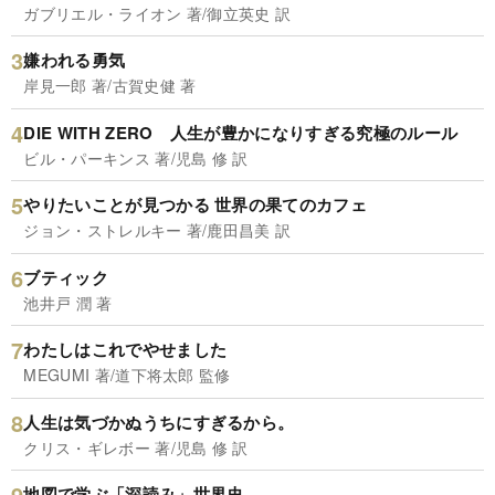
ガブリエル・ライオン 著/御立英史 訳
嫌われる勇気
岸見一郎 著/古賀史健 著
DIE WITH ZERO 人生が豊かになりすぎる究極のルール
ビル・パーキンス 著/児島 修 訳
やりたいことが見つかる 世界の果てのカフェ
ジョン・ストレルキー 著/鹿田昌美 訳
ブティック
池井戸 潤 著
わたしはこれでやせました
MEGUMI 著/道下将太郎 監修
人生は気づかぬうちにすぎるから。
クリス・ギレボー 著/児島 修 訳
地図で学ぶ「深読み」世界史