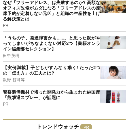
なぜ「フリーアドレス」は失敗するのか? 高額な
オフィス改修がムダになる「フリーアドレスの座
席予約が定着しない元凶」と組織の生産性を上げ
る解決策とは
PR
「うちの子、発達障害かも......」と思った親がや
ってしまいがちなよくない対応2つ【書籍オンラ
イン編集部セレクション】
田中茂樹
【実例満載】子どもがすんなり動く! たった2つ
の「伝え方」の工夫とは?
親野 智可等
警察装備機材で培った開発力から生まれた純国産
「熊撃退スプレー」が話題に
PR
トレンドウォッチ