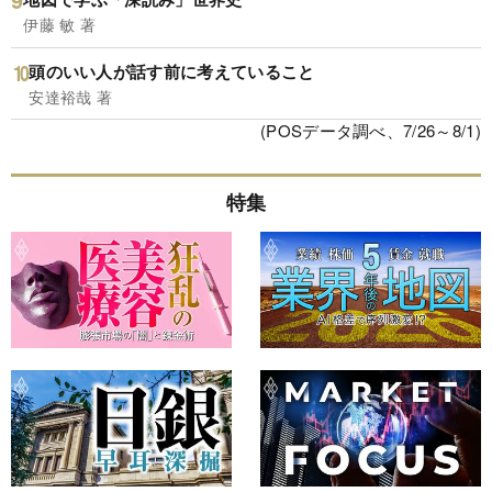
伊藤 敏 著
頭のいい人が話す前に考えていること
安達裕哉 著
(POSデータ調べ、7/26～8/1)
特集