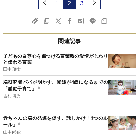
1
2
3
関連記事
子どもの自尊心を傷つける言葉親の愛情がじわり
と伝わる言葉
田中茂樹
脳研究者パパが明かす、愛娘が4歳になるまでの
「感動子育て」
吉村博光
赤ちゃんの脳の発達を促す、話しかけ「3つのル
ール」
山本尚毅