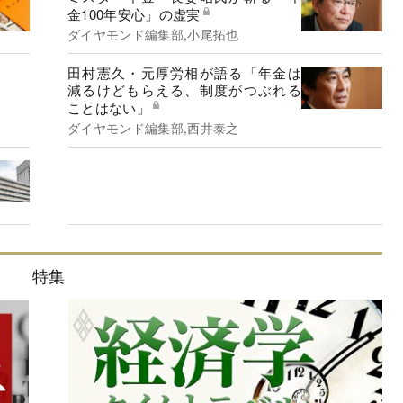
金100年安心」の虚実
ダイヤモンド編集部,小尾拓也
田村憲久・元厚労相が語る「年金は
減るけどもらえる、制度がつぶれる
ことはない」
ダイヤモンド編集部,西井泰之
特集