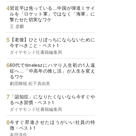
習近平は焦っている…中国が弾道ミサイ
ルを「ロケット軍」ではなく「海軍」に
撃たせた切実なワケ
王 彦麟
【老後】ひとりぼっちにならないために
今すべきこと・ベスト1
ダイヤモンド社書籍編集局
60代でtimeleszにハマり人生初の1人遠
征へ…「中高年の推し活」が人生を変え
るワケ
劇団雌猫,松下真由美
「認知症」になりたくないなら今すぐや
るべき習慣・ベスト1
ダイヤモンド社書籍編集局
今すぐ昇進させたほうがいい社員の特
徴・ベスト1
本田淳也