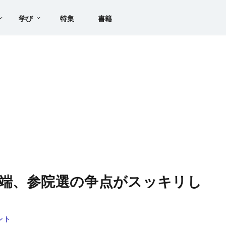
学び
特集
書籍
端、参院選の争点がスッキリし
ント