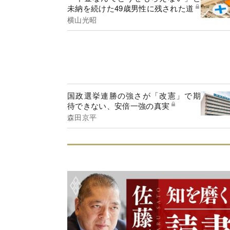
未納を続けた49歳男性に残された道
横山光昭
国政選挙連勝の強さが「改憲」で期
待できない、安倍一強の真実
森田京平