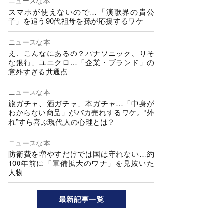
ニュースな本
スマホが使えないので…「演歌界の貴公
子」を追う90代祖母を孫が応援するワケ
ニュースな本
え、こんなにあるの？パナソニック、りそ
な銀行、ユニクロ…「企業・ブランド」の
意外すぎる共通点
ニュースな本
旅ガチャ、酒ガチャ、本ガチャ…「中身が
わからない商品」がバカ売れするワケ。“外
れ”すら喜ぶ現代人の心理とは？
ニュースな本
防衛費を増やすだけでは国は守れない…約
100年前に「軍備拡大のワナ」を見抜いた
人物
最新記事一覧