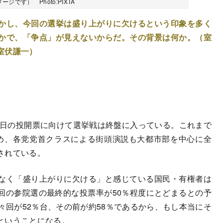
です） Photo:PIXTA
かし、今回の選挙は盛り上がりに欠けるという印象を多く
かで、「争点」が見えないからだ。その背景は何か。（室
室伏謙一）
1日の投開票に向けて選挙戦は終盤に入っている。これまで
め、各党党首クラスによる街頭演説も大都市部を中心に全
されている。
なく「盛り上がりに欠ける」と感じている国民・有権者は
回の参院選の最終的な投票率が50％程度にとどまるとの予
々回が52％台、その前が約58％であるから、もし本当にそ
ということになる。