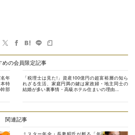
すめの会員限定記事
実名年
「税理士は見た!」資産100億円の超富裕層の知ら
日本特
れざる生活、家庭円満の鍵は家政婦・地主同士の
の幹部
結婚が多い裏事情・高級ホテル住まいの理由...
関連記事
ミスター年金・長妻昭氏が斬る「年