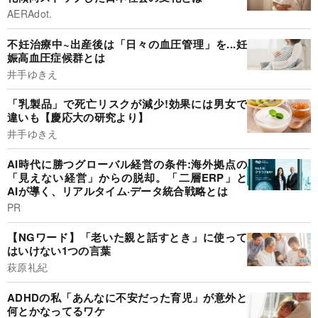
AERAdot.
不妊治療中~出産後は「日々の血圧管理」を...妊
娠高血圧症候群とは
井手ゆきえ
「乳製品」で死亡リスクが減少!効果には男女で
違いも【慶応大の研究より】
井手ゆきえ
AI時代に勝つグローバル経営の条件:海外拠点の
「見えない経営」からの脱却。「二層ERP」と
AIが導く、リアルタイム·データ統合戦略とは
PR
【NGワード】「老いた親と話すとき」に使って
はいけない1つの言葉
萩原礼紀
ADHDの私「あんなに不安だった育児」が意外と
何とかなってるワケ