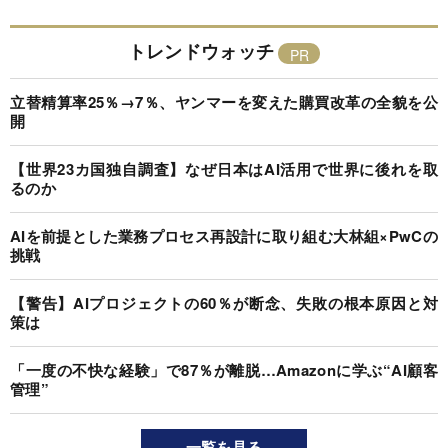
トレンドウォッチ
立替精算率25％→7％、ヤンマーを変えた購買改革の全貌を公
開
【世界23カ国独自調査】なぜ日本はAI活用で世界に後れを取
るのか
AIを前提とした業務プロセス再設計に取り組む大林組×PwCの
挑戦
【警告】AIプロジェクトの60％が断念、失敗の根本原因と対
策は
「一度の不快な経験」で87％が離脱…Amazonに学ぶ“AI顧客
管理”
一覧を見る