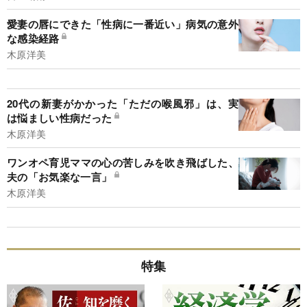
愛妻の唇にできた「性病に一番近い」病気の意外
な感染経路
木原洋美
20代の新妻がかかった「ただの喉風邪」は、実
は悩ましい性病だった
木原洋美
ワンオペ育児ママの心の苦しみを吹き飛ばした、
夫の「お気楽な一言」
木原洋美
特集