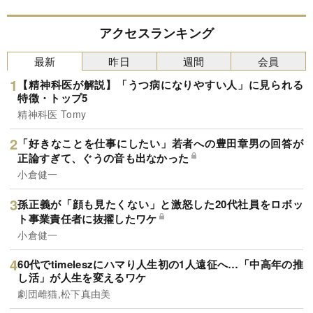
アクセスランキング
最新
昨日
週間
会員
【精神科医が解説】「うつ病になりやすい人」に見られる
特徴・トップ5
精神科医 Tomy
「好きなことを仕事にしたい」若者への豊田章男の回答が
正論すぎて、ぐうの音も出なかった
小倉健一
孫正義が「顔も見たくない」と激怒した20代社員をロボッ
ト事業責任者に抜擢したワケ
小倉健一
60代でtimeleszにハマり人生初の1人遠征へ…「中高年の推
し活」が人生を変えるワケ
劇団雌猫,松下真由美