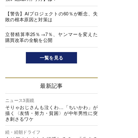
【警告】AIプロジェクトの60％が断念、失
敗の根本原因と対策は
立替精算率25％→7％、ヤンマーを変えた
購買改革の全貌を公開
一覧を見る
最新記事
ニュース3面鏡
そりゃおじさんも泣くわ…「ちいかわ」が
描く〈友情・努力・貧困〉が中年男性に突
き刺さるワケ
続・続朝ドライフ