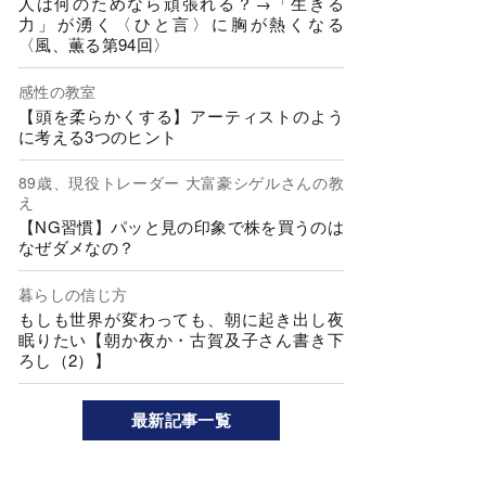
人は何のためなら頑張れる？→「生きる
力」が湧く〈ひと言〉に胸が熱くなる
〈風、薫る第94回〉
感性の教室
【頭を柔らかくする】アーティストのよう
に考える3つのヒント
89歳、現役トレーダー 大富豪シゲルさんの教
え
【NG習慣】パッと見の印象で株を買うのは
なぜダメなの？
暮らしの信じ方
もしも世界が変わっても、朝に起き出し夜
眠りたい【朝か夜か・古賀及子さん書き下
ろし（2）】
最新記事一覧