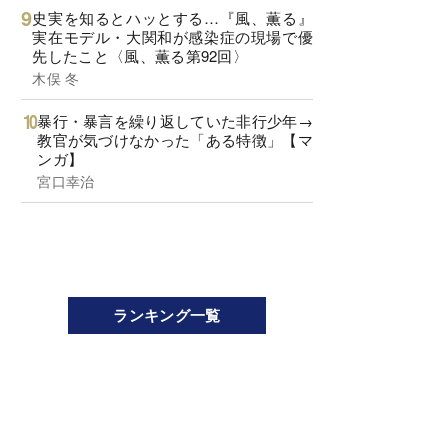
史実を知るとハッとする…『風、薫る』
実在モデル・大関和が感染症の現場で優
先したこと〈風、薫る第92回〉
木俣 冬
暴行・暴言を繰り返していた非行少年→
教官が気づけなかった「ある特徴」【マ
ンガ】
宮口幸治
ランキング一覧