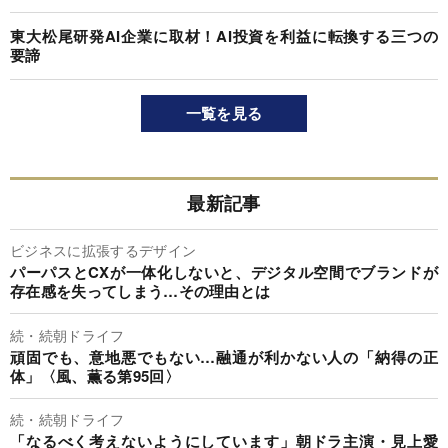
東大松尾研発AI企業に取材！AI投資を利益に転換する三つの
要諦
一覧を見る
最新記事
ビジネスに拡張するデザイン
パーパスとCXが一体化しないと、デジタル空間でブランドが
存在感を失ってしまう…その理由とは
続・続朝ドライフ
頑固でも、意地悪でもない…融通が利かない人の「納得の正
体」〈風、薫る第95回〉
続・続朝ドライフ
「なるべく考えないようにしています」朝ドラ主演・見上愛