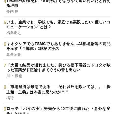
1980年代の東芝に「AI時代」がようやく追い付いたと言え
る理由
長内 厚
いま、企業でも、学校でも、家庭でも実践したい“優しいコ
ミュニケーション”とは？
福島宏之
キオクシアでもTSMCでもありません…AI相場急落の前兆
を示す「半導体」2銘柄の実名
真壁昭夫
「大雪で納品が遅れました」詫びる松下電器にトヨタが放
った言葉がド正論すぎてぐうの音も出ない
川上 徹也
「市場経済は最悪である――それ以外を除いては」。「株
主第一主義」は本当に悪なのか？
橘玲
ロッテ「パイの実」発売から40年後に訪れた〈意外な変
化〉とは？