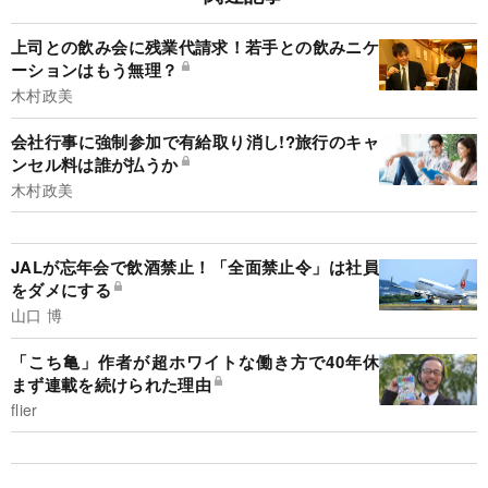
上司との飲み会に残業代請求！若手との飲みニケ
ーションはもう無理？
木村政美
会社行事に強制参加で有給取り消し!?旅行のキャ
ンセル料は誰が払うか
木村政美
JALが忘年会で飲酒禁止！「全面禁止令」は社員
をダメにする
山口 博
「こち亀」作者が超ホワイトな働き方で40年休
まず連載を続けられた理由
flier