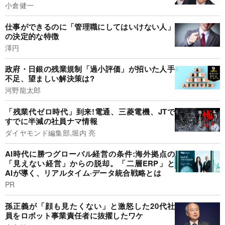
小倉健一
仕事ができるのに「管理職にしてはいけない人」
の決定的な特徴
澤円
政府・日銀の残業規制「過小評価」が招いた人手
不足、望ましい解決策は?
河野龍太郎
「残業代ゼロ時代」到来!電通、三菱電機、JTで
すでに半減の社員ナマ情報
ダイヤモンド編集部,堀内 亮
AI時代に勝つグローバル経営の条件:海外拠点の
「見えない経営」からの脱却。「二層ERP」と
AIが導く、リアルタイム·データ統合戦略とは
PR
孫正義が「顔も見たくない」と激怒した20代社
員をロボット事業責任者に抜擢したワケ