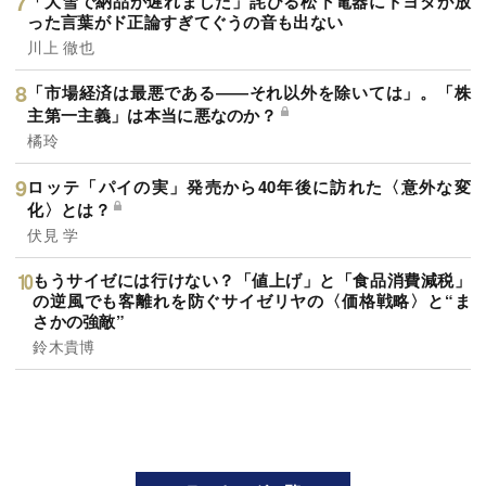
「大雪で納品が遅れました」詫びる松下電器にトヨタが放
った言葉がド正論すぎてぐうの音も出ない
川上 徹也
「市場経済は最悪である――それ以外を除いては」。「株
主第一主義」は本当に悪なのか？
橘玲
ロッテ「パイの実」発売から40年後に訪れた〈意外な変
化〉とは？
伏見 学
もうサイゼには行けない？「値上げ」と「食品消費減税」
の逆風でも客離れを防ぐサイゼリヤの〈価格戦略〉と“ま
さかの強敵”
鈴木貴博