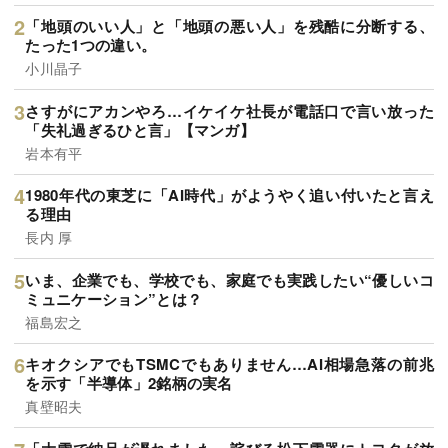
「地頭のいい人」と「地頭の悪い人」を残酷に分断する、
たった1つの違い。
小川晶子
さすがにアカンやろ…イケイケ社長が電話口で言い放った
「失礼過ぎるひと言」【マンガ】
岩本有平
1980年代の東芝に「AI時代」がようやく追い付いたと言え
る理由
長内 厚
いま、企業でも、学校でも、家庭でも実践したい“優しいコ
ミュニケーション”とは？
福島宏之
キオクシアでもTSMCでもありません…AI相場急落の前兆
を示す「半導体」2銘柄の実名
真壁昭夫