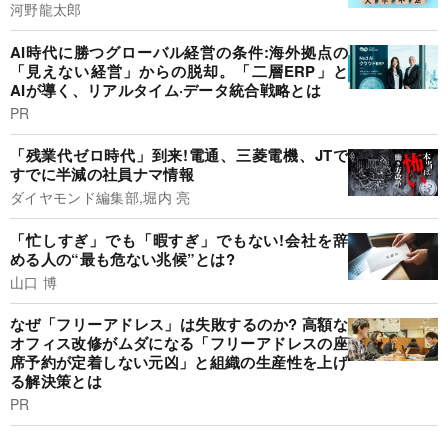
河野龍太郎
AI時代に勝つグローバル経営の条件:海外拠点の
「見えない経営」からの脱却。「二層ERP」と
AIが導く、リアルタイム·データ統合戦略とは
PR
「残業代ゼロ時代」到来!電通、三菱電機、JTで
すでに半減の社員ナマ情報
ダイヤモンド編集部,堀内 亮
「忙しすぎ」でも「暇すぎ」でもない!会社を辞
める人の“最も危ない兆候”とは?
山口 博
なぜ「フリーアドレス」は失敗するのか? 高額な
オフィス改修がムダになる「フリーアドレスの座
席予約が定着しない元凶」と組織の生産性を上げ
る解決策とは
PR