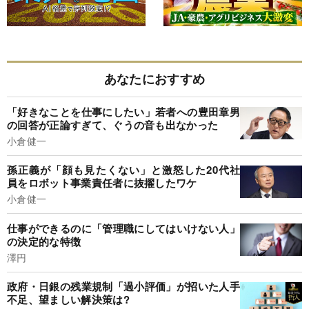
あなたにおすすめ
「好きなことを仕事にしたい」若者への豊田章男
の回答が正論すぎて、ぐうの音も出なかった
小倉健一
孫正義が「顔も見たくない」と激怒した20代社
員をロボット事業責任者に抜擢したワケ
小倉健一
仕事ができるのに「管理職にしてはいけない人」
の決定的な特徴
澤円
政府・日銀の残業規制「過小評価」が招いた人手
不足、望ましい解決策は?