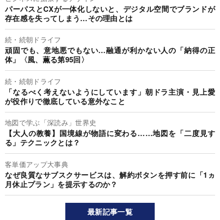
パーパスとCXが一体化しないと、デジタル空間でブランドが
存在感を失ってしまう…その理由とは
続・続朝ドライフ
頑固でも、意地悪でもない…融通が利かない人の「納得の正
体」〈風、薫る第95回〉
続・続朝ドライフ
「なるべく考えないようにしています」朝ドラ主演・見上愛
が役作りで徹底している意外なこと
地図で学ぶ「深読み」世界史
【大人の教養】国境線が物語に変わる……地図を「二度見す
る」テクニックとは？
客単価アップ大事典
なぜ良質なサブスクサービスは、解約ボタンを押す前に「1ヵ
月休止プラン」を提示するのか？
最新記事一覧