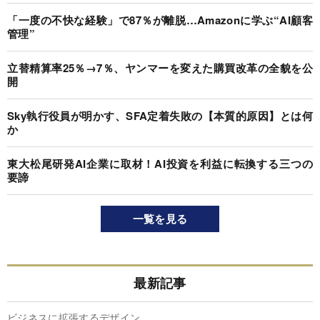
「一度の不快な経験」で87％が離脱…Amazonに学ぶ“AI顧客
管理”
立替精算率25％→7％、ヤンマーを変えた購買改革の全貌を公
開
Sky執行役員が明かす、SFA定着失敗の【本質的原因】とは何
か
東大松尾研発AI企業に取材！AI投資を利益に転換する三つの
要諦
一覧を見る
最新記事
ビジネスに拡張するデザイン