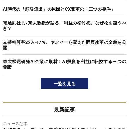
AI時代の「顧客流出」の原因とCX変革の「三つの要件」
電通副社長×東大教授が語る「利益の松竹梅」なぜ松を狙うべ
き？
立替精算率25％→7％、ヤンマーを変えた購買改革の全貌を公
開
東大松尾研発AI企業に取材！AI投資を利益に転換する三つの
要諦
一覧を見る
最新記事
ニュースな本