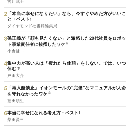
古川武士
「本当に幸せになりたい」なら、今すぐやめた方がいいこ
と・ベスト1
ダイヤモンド社書籍編集局
孫正義が「顔も見たくない」と激怒した20代社員をロボッ
ト事業責任者に抜擢したワケ
小倉健一
集中力が高い人は「疲れたら休憩」をしない。では、いつ
休む？
戸田大介
「再入館禁止」イオンモールの“完璧”なマニュアルが人命
を守れなかったワケ
窪田順生
本当に幸せになれる考え方・ベスト1
柴田賢三