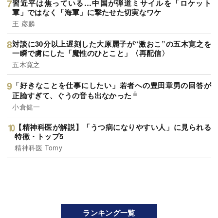
習近平は焦っている…中国が弾道ミサイルを「ロケット
軍」ではなく「海軍」に撃たせた切実なワケ
王 彦麟
対談に30分以上遅刻した大原麗子が“激おこ”の五木寛之を
一瞬で虜にした「魔性のひとこと」〈再配信〉
五木寛之
「好きなことを仕事にしたい」若者への豊田章男の回答が
正論すぎて、ぐうの音も出なかった
小倉健一
【精神科医が解説】「うつ病になりやすい人」に見られる
特徴・トップ5
精神科医 Tomy
ランキング一覧