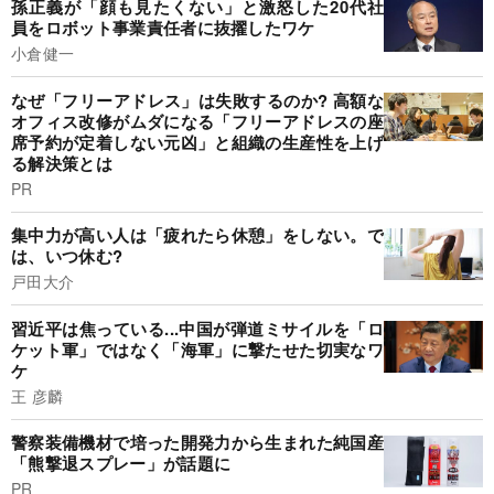
孫正義が「顔も見たくない」と激怒した20代社
員をロボット事業責任者に抜擢したワケ
小倉健一
なぜ「フリーアドレス」は失敗するのか? 高額な
オフィス改修がムダになる「フリーアドレスの座
席予約が定着しない元凶」と組織の生産性を上げ
る解決策とは
PR
集中力が高い人は「疲れたら休憩」をしない。で
は、いつ休む?
戸田大介
習近平は焦っている...中国が弾道ミサイルを「ロ
ケット軍」ではなく「海軍」に撃たせた切実なワ
ケ
王 彦麟
警察装備機材で培った開発力から生まれた純国産
「熊撃退スプレー」が話題に
PR