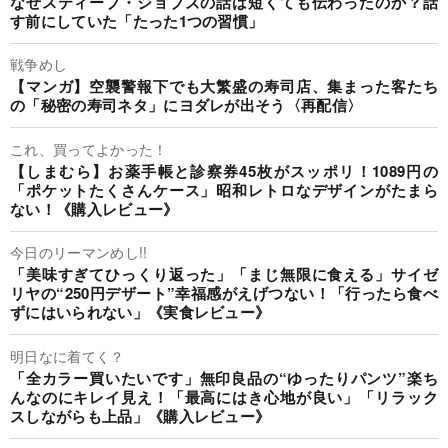
なぜスティーブ・ジョブズの話は短くても伝わったのか？話
す前にしていた「たった1つの習慣」
戦争めし
【マンガ】空襲警報下でも大繁盛の寿司店、集まった客たち
の「秘密の寿司ネタ」にヨダレが出そう〈再配信〉
これ、買ってよかった！
【しまむら】お薬手帳と診察券45枚がスッポリ！1089円の
「ポケットたくさんケース」昭和レトロなデザインがたまら
ない！《購入レビュー》
今日のリーマンめし!!
「美味すぎてひっくり返った」「まじ無限に食える」サイゼ
リヤの“250円デザート”幸福感がえげつない！「行ったら食べ
ずにはいられない」《実食レビュー》
明日なに着てく？
「全カラー買いたいです」無印良品の“ゆったりパンツ”楽ち
んなのにキレイ見え！「最高にはき心地が良い」「リラック
スしながらも上品」《購入レビュー》