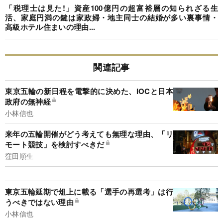
「税理士は見た!」資産100億円の超富裕層の知られざる生
活、家庭円満の鍵は家政婦・地主同士の結婚が多い裏事情・
高級ホテル住まいの理由...
関連記事
東京五輪の新日程を電撃的に決めた、IOCと日本
政府の無神経
小林信也
来年の五輪開催がどう考えても無理な理由、「リ
モート競技」を検討すべきだ
窪田順生
東京五輪延期で俎上に載る「選手の再選考」は行
うべきではない理由
小林信也