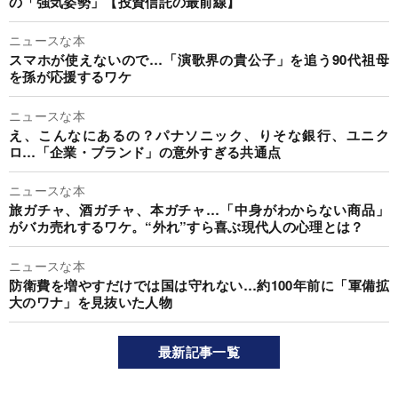
の「強気姿勢」【投資信託の最前線】
ニュースな本
スマホが使えないので…「演歌界の貴公子」を追う90代祖母
を孫が応援するワケ
ニュースな本
え、こんなにあるの？パナソニック、りそな銀行、ユニク
ロ…「企業・ブランド」の意外すぎる共通点
ニュースな本
旅ガチャ、酒ガチャ、本ガチャ…「中身がわからない商品」
がバカ売れするワケ。“外れ”すら喜ぶ現代人の心理とは？
ニュースな本
防衛費を増やすだけでは国は守れない…約100年前に「軍備拡
大のワナ」を見抜いた人物
最新記事一覧