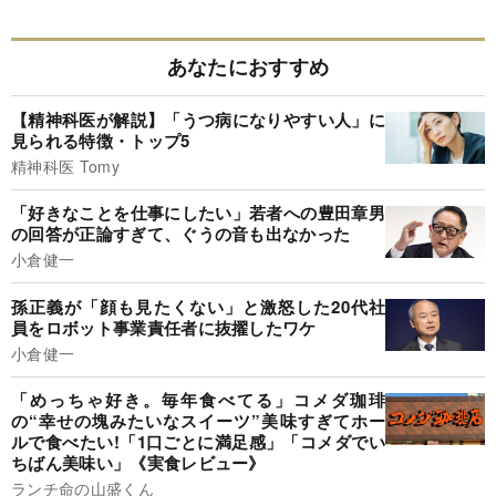
あなたにおすすめ
【精神科医が解説】「うつ病になりやすい人」に
見られる特徴・トップ5
精神科医 Tomy
「好きなことを仕事にしたい」若者への豊田章男
の回答が正論すぎて、ぐうの音も出なかった
小倉健一
孫正義が「顔も見たくない」と激怒した20代社
員をロボット事業責任者に抜擢したワケ
小倉健一
「めっちゃ好き。毎年食べてる」コメダ珈琲
の“幸せの塊みたいなスイーツ”美味すぎてホー
ルで食べたい!「1口ごとに満足感」「コメダでい
ちばん美味い」《実食レビュー》
ランチ命の山盛くん