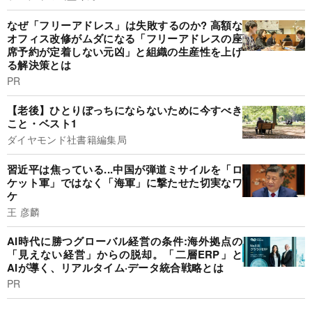
なぜ「フリーアドレス」は失敗するのか? 高額な
オフィス改修がムダになる「フリーアドレスの座
席予約が定着しない元凶」と組織の生産性を上げ
る解決策とは
PR
【老後】ひとりぼっちにならないために今すべき
こと・ベスト1
ダイヤモンド社書籍編集局
習近平は焦っている...中国が弾道ミサイルを「ロ
ケット軍」ではなく「海軍」に撃たせた切実なワ
ケ
王 彦麟
AI時代に勝つグローバル経営の条件:海外拠点の
「見えない経営」からの脱却。「二層ERP」と
AIが導く、リアルタイム·データ統合戦略とは
PR