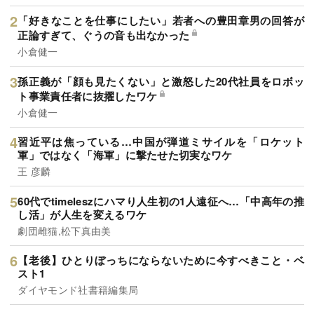
「好きなことを仕事にしたい」若者への豊田章男の回答が
正論すぎて、ぐうの音も出なかった
小倉健一
孫正義が「顔も見たくない」と激怒した20代社員をロボッ
ト事業責任者に抜擢したワケ
小倉健一
習近平は焦っている…中国が弾道ミサイルを「ロケット
軍」ではなく「海軍」に撃たせた切実なワケ
王 彦麟
60代でtimeleszにハマり人生初の1人遠征へ…「中高年の推
し活」が人生を変えるワケ
劇団雌猫,松下真由美
【老後】ひとりぼっちにならないために今すべきこと・ベ
スト1
ダイヤモンド社書籍編集局