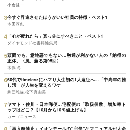
小倉健一
今すぐ昇進させたほうがいい社員の特徴・ベスト1
本田淳也
「心が疲れたら」真っ先にすべきこと・ベスト1
ダイヤモンド社書籍編集局
頑固でも、意地悪でもない…融通が利かない人の「納得の
正体」〈風、薫る第95回〉
木俣 冬
60代でtimeleszにハマり人生初の1人遠征へ…「中高年の推
し活」が人生を変えるワケ
劇団雌猫,松下真由美
ヤマト・佐川・日本郵便…宅配便の「取扱個数」増加率ト
ップはどこ？【10月から10％値上げも】
カーゴニュース
「再入館禁止」イオンモールの“完璧”なマニュアルが人命