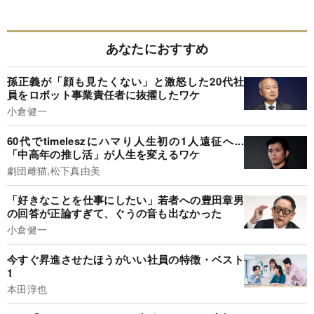
あなたにおすすめ
孫正義が「顔も見たくない」と激怒した20代社
員をロボット事業責任者に抜擢したワケ
小倉健一
60代でtimeleszにハマり人生初の1人遠征へ...
「中高年の推し活」が人生を変えるワケ
劇団雌猫,松下真由美
「好きなことを仕事にしたい」若者への豊田章男
の回答が正論すぎて、ぐうの音も出なかった
小倉健一
今すぐ昇進させたほうがいい社員の特徴・ベスト
1
本田淳也