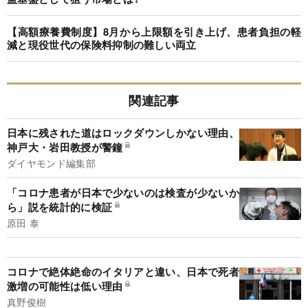
【高額療養費制度】8月から上限額を引き上げ、患者負担の軽
減と現役世代の保険料抑制の難しい両立
関連記事
日本に残された道はロックダウンしかない理由、
神戸大・岩田教授が警鐘
ダイヤモンド編集部
「コロナ患者が日本で少ないのは検査が少ないか
ら」説を統計的に検証
原田 泰
コロナで絶体絶命のイタリアと違い、日本で死者
激増の可能性は低い理由
真野俊樹