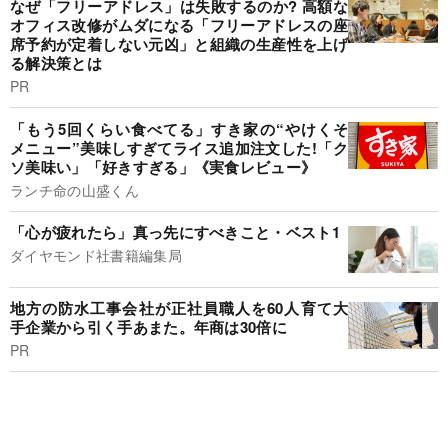
なぜ「フリーアドレス」は失敗するのか? 高額な
オフィス改修がムダになる「フリーアドレスの座
席予約が定着しない元凶」と組織の生産性を上げ
る解決策とは
PR
「もう5回くらい食べてる」すき家の“やけくそ
メニュー”美味しすぎてライス追加注文した!「ク
ソ美味い」「好きすぎる」《実食レビュー》
ランチ命の山盛くん
「心が疲れたら」真っ先にすべきこと・ベスト1
ダイヤモンド社書籍編集局
地方の防水工事会社が正社員職人を60人育て大
手企業から引く手あまた。年商は30倍に
PR