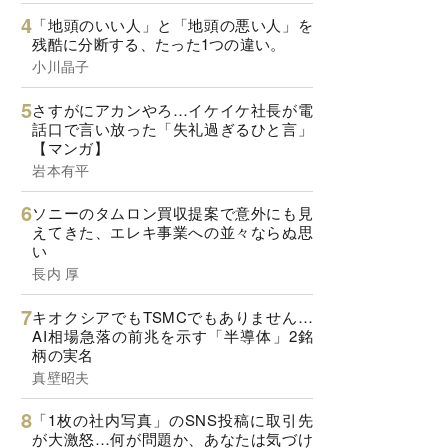
「地頭のいい人」と「地頭の悪い人」を
残酷に分断する、たった1つの違い。
小川晶子
さすがにアカンやろ…イケイケ社長が電
話口で言い放った「失礼過ぎるひと言」
【マンガ】
岩本有平
ソニーのタムロン買収提案で意外にも見
えてきた、エレキ事業への並々ならぬ思
い
長内 厚
キオクシアでもTSMCでもありません…
AI相場急落の前兆を示す「半導体」2銘
柄の実名
真壁昭夫
「1枚の社内写真」のSNS投稿に取引先
が大激怒…何が問題か、あなたは気づけ