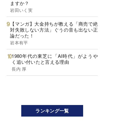
ますか？
岩田いく実
【マンガ】大金持ちが教える「商売で絶
対失敗しない方法」ぐうの音も出ない正
論だった！
岩本有平
1980年代の東芝に「AI時代」がようや
く追い付いたと言える理由
長内 厚
ランキング一覧