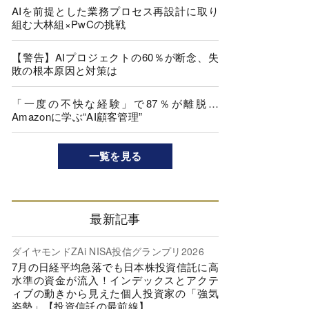
AIを前提とした業務プロセス再設計に取り
組む大林組×PwCの挑戦
【警告】AIプロジェクトの60％が断念、失
敗の根本原因と対策は
「一度の不快な経験」で87％が離脱…
Amazonに学ぶ“AI顧客管理”
一覧を見る
最新記事
ダイヤモンドZAi NISA投信グランプリ2026
7月の日経平均急落でも日本株投資信託に高
水準の資金が流入！インデックスとアクテ
ィブの動きから見えた個人投資家の「強気
姿勢」【投資信託の最前線】