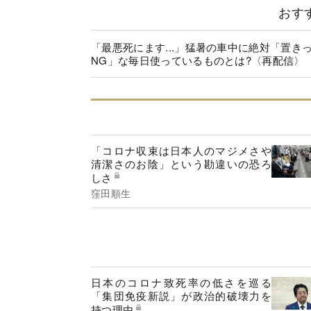
おす
「最悪死にます...」猛暑の車中に絶対「置き
NG」な毎日使っているものとは?〈再配信〉
「コロナ収束は日本人のマジメさや
清潔さのお陰」という勘違いの恐ろ
しさ
窪田順生
日本のコロナ致死率の低さを巡る
「集団免疫新説」が政治的破壊力を
持つ理由