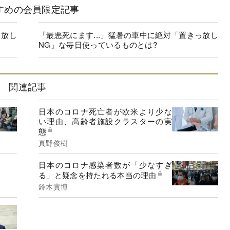
すめの会員限定記事
っ放し
「最悪死にます...」猛暑の車中に絶対「置きっ放し
NG」な毎日使っているものとは?
関連記事
日本のコロナ死亡者が欧米より少な
い理由、高齢者施設クラスターの実
態
真野俊樹
日本のコロナ感染者数が「少なすぎ
る」と疑念を持たれる本当の理由
鈴木貴博