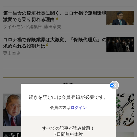
第一生命の稲垣社長に聞く、コロナ禍で運用環境
激変でも乗り切れる理由
ダイヤモンド編集部,藤田章夫
コロナ禍で保険業界は大激変、「保険代理店」の
求められる役割とは
栗山泰史
特集
続きを読むには会員登録が必要です。
会員の方は
ログイン
すべての記事が読み放題！
7日間無料体験