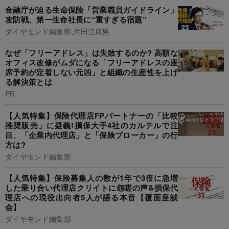
金融庁が迫る生命保険「営業職員ガイドライン」
攻防戦、第一生命社長に“重すぎる宿題”
ダイヤモンド編集部,片田江康男
なぜ「フリーアドレス」は失敗するのか? 高額な
オフィス改修がムダになる「フリーアドレスの座
席予約が定着しない元凶」と組織の生産性を上げ
る解決策とは
PR
【人気特集】保険代理店FPパートナーの「比較
推奨販売」に疑義!損保大手4社のカルテルで注
目、「企業内代理店」と「保険ブローカー」の行
方は?
ダイヤモンド編集部
【人気特集】保険募集人の数が1年で3倍に急増
した乗り合い代理店クリイトに怨嗟の声&損保代
理店への現役出向者5人が語る本音【覆面座談
会】
ダイヤモンド編集部