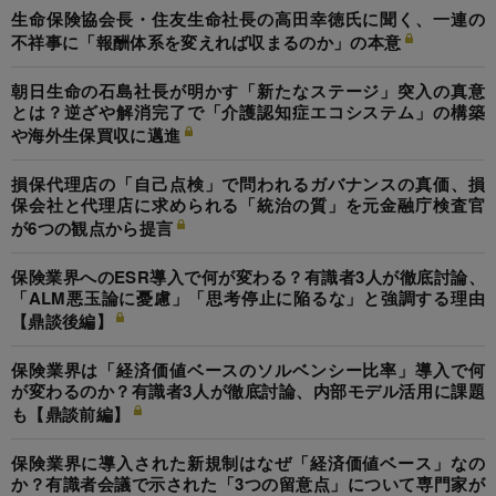
生命保険協会長・住友生命社長の高田幸徳氏に聞く、一連の
不祥事に「報酬体系を変えれば収まるのか」の本意
朝日生命の石島社長が明かす「新たなステージ」突入の真意
とは？逆ざや解消完了で「介護認知症エコシステム」の構築
や海外生保買収に邁進
損保代理店の「自己点検」で問われるガバナンスの真価、損
保会社と代理店に求められる「統治の質」を元金融庁検査官
が6つの観点から提言
保険業界へのESR導入で何が変わる？有識者3人が徹底討論、
「ALM悪玉論に憂慮」「思考停止に陥るな」と強調する理由
【鼎談後編】
保険業界は「経済価値ベースのソルベンシー比率」導入で何
が変わるのか？有識者3人が徹底討論、内部モデル活用に課題
も【鼎談前編】
保険業界に導入された新規制はなぜ「経済価値ベース」なの
か？有識者会議で示された「3つの留意点」について専門家が