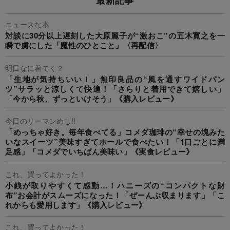
ニュースな本
対談に30分以上遅刻した大原麗子が“激おこ”の五木寛之を一
瞬で虜にした「魔性のひとこと」〈再配信〉
明日なに着てく？
「生地が気持ちいい！」無印良品の“風を通すワイドパン
ツ”サラッと涼しくて快適！「さらりと着用できて嬉しい」
「今から秋、ずっといけそう」《購入レビュー》
今日のリーマンめし!!
「めっちゃ好き。毎年食べてる」コメダ珈琲の“幸せの塊みた
いなスイーツ”美味すぎてホールで食べたい！「1口ごとに満
足感」「コメダでいちばん美味い」《実食レビュー》
これ、買ってよかった！
小銭が取りやすくて感動…！ハニーズの“コンパクトな財
布”お会計がスムーズになった！「ぜーんぶ収まります」「こ
れからも愛用します」《購入レビュー》
これ、買ってよかった！