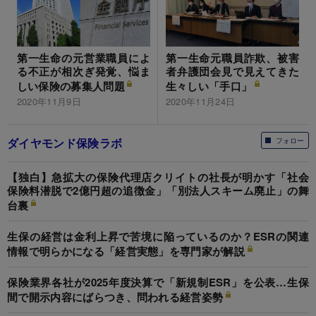
第一生命の元営業職員によ
第一生命元職員詐欺、被害
る不正が相次ぎ発覚、悩ま
者弁護団会見で見えてきた
しい保険の募集人問題
生々しい「手口」
2020年11月9日
2020年11月24日
ダイヤモンド保険ラボ
フォロー
【独白】急拡大の保険代理店クリイトの社長が明かす「社会
保険料潜脱で2億円超の追徴金」「別法人スキーム廃止」の舞
台裏
生保の経営は金利上昇で苦境に陥っているのか？ESRの関連
情報で明らかになる「経営実態」を専門家が解説
保険業界各社が2025年度決算で「新規制ESR」を公表…生保
間で開示内容にばらつき、問われる経営姿勢