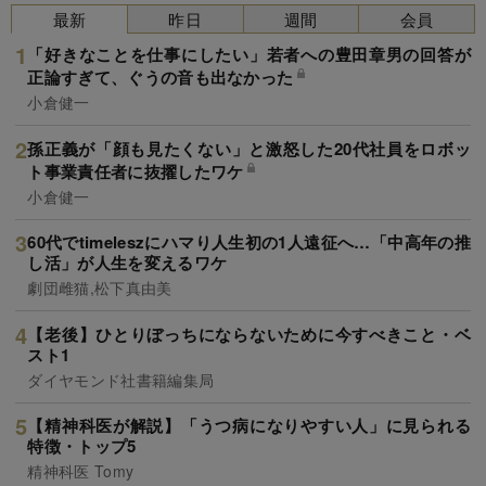
最新
昨日
週間
会員
「好きなことを仕事にしたい」若者への豊田章男の回答が
正論すぎて、ぐうの音も出なかった
小倉健一
孫正義が「顔も見たくない」と激怒した20代社員をロボッ
ト事業責任者に抜擢したワケ
小倉健一
60代でtimeleszにハマり人生初の1人遠征へ…「中高年の推
し活」が人生を変えるワケ
劇団雌猫,松下真由美
【老後】ひとりぼっちにならないために今すべきこと・ベ
スト1
ダイヤモンド社書籍編集局
【精神科医が解説】「うつ病になりやすい人」に見られる
特徴・トップ5
精神科医 Tomy