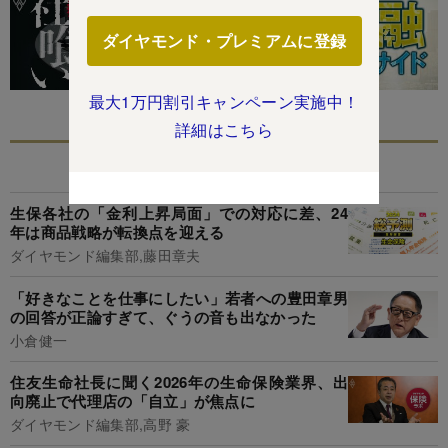
ダイヤモンド・プレミアムに登録
最大1万円割引キャンペーン実施中！
詳細はこちら
あなたにおすすめ
生保各社の「金利上昇局面」での対応に差、24
年は商品戦略が転換点を迎える
ダイヤモンド編集部,藤田章夫
「好きなことを仕事にしたい」若者への豊田章男
の回答が正論すぎて、ぐうの音も出なかった
小倉健一
住友生命社長に聞く2026年の生命保険業界、出
向廃止で代理店の「自立」が焦点に
ダイヤモンド編集部,高野 豪