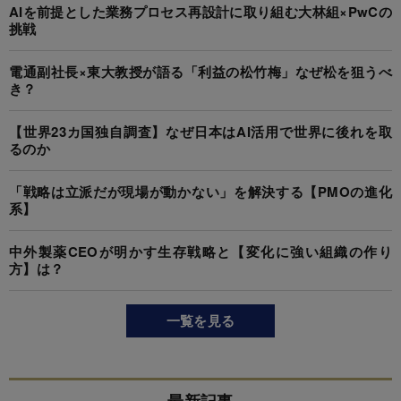
AIを前提とした業務プロセス再設計に取り組む大林組×PwCの
挑戦
電通副社長×東大教授が語る「利益の松竹梅」なぜ松を狙うべ
き？
【世界23カ国独自調査】なぜ日本はAI活用で世界に後れを取
るのか
「戦略は立派だが現場が動かない」を解決する【PMOの進化
系】
中外製薬CEOが明かす生存戦略と【変化に強い組織の作り
方】は？
一覧を見る
最新記事