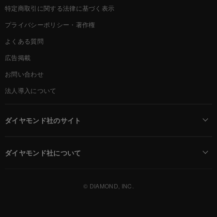
特定商取引に関する法律に基づく表示
プライバシーポリシー・著作権
よくある質問
広告掲載
お問い合わせ
法人導入について
ダイヤモンド社のサイト
Diamond Online(English)
ダイヤモンド社について
週刊ダイヤモンド
ダイヤモンド社TOP
DIAMONDハーバード・ビジネス・レビュー
© DIAMOND, INC.
会社概要
ダイヤモンドZAi（デジタル版）
採用情報
書籍オンライン