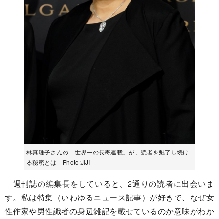
林真理子さんの「世界一の長寿連載」が、読者を魅了し続け
る秘密とは Photo:JIJI
週刊誌の編集長をしていると、2通りの読者に出会いま
す。私は特集（いわゆるニュース記事）が好きで、なぜ女
性作家や男性識者の身辺雑記を載せているのか意味がわか