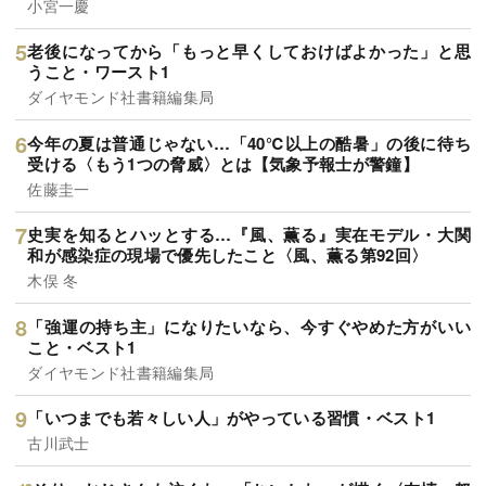
小宮一慶
老後になってから「もっと早くしておけばよかった」と思
うこと・ワースト1
ダイヤモンド社書籍編集局
今年の夏は普通じゃない…「40℃以上の酷暑」の後に待ち
受ける〈もう1つの脅威〉とは【気象予報士が警鐘】
佐藤圭一
史実を知るとハッとする…『風、薫る』実在モデル・大関
和が感染症の現場で優先したこと〈風、薫る第92回〉
木俣 冬
「強運の持ち主」になりたいなら、今すぐやめた方がいい
こと・ベスト1
ダイヤモンド社書籍編集局
「いつまでも若々しい人」がやっている習慣・ベスト1
古川武士