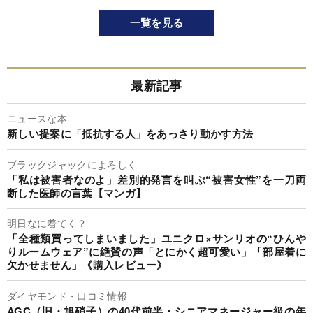
一覧を見る
最新記事
ニュースな本
新しい提案に「抵抗する人」をあっさり動かす方法
ブラックジャックによろしく
「私は被害者なのよ」差別的発言を叫ぶ“被害女性”を一刀両
断した医師の言葉【マンガ】
明日なに着てく？
「全種類買ってしまいました」ユニクロ×サンリオの“ひんや
りルームウェア”に絶賛の声「とにかく超可愛い」「部屋着に
欠かせません」《購入レビュー》
ダイヤモンド・口コミ情報
AGC（旧・旭硝子）の40代前半・シニアマネージャー級の年