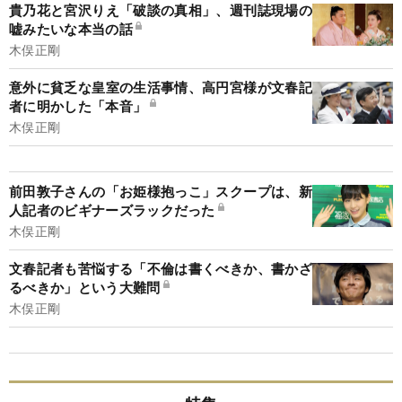
貴乃花と宮沢りえ「破談の真相」、週刊誌現場の
嘘みたいな本当の話
木俣正剛
意外に貧乏な皇室の生活事情、高円宮様が文春記
者に明かした「本音」
木俣正剛
前田敦子さんの「お姫様抱っこ」スクープは、新
人記者のビギナーズラックだった
木俣正剛
文春記者も苦悩する「不倫は書くべきか、書かざ
るべきか」という大難問
木俣正剛