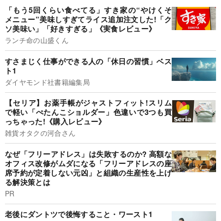
「もう5回くらい食べてる」すき家の“やけくそ
メニュー”美味しすぎてライス追加注文した!「ク
ソ美味い」「好きすぎる」《実食レビュー》
ランチ命の山盛くん
すさまじく仕事ができる人の「休日の習慣」ベス
ト1
ダイヤモンド社書籍編集局
【セリア】お薬手帳がジャストフィット!スリム
で軽い「ぺたんこショルダー」色違いで3つも買
っちゃった!《購入レビュー》
雑貨オタクの河合さん
なぜ「フリーアドレス」は失敗するのか? 高額な
オフィス改修がムダになる「フリーアドレスの座
席予約が定着しない元凶」と組織の生産性を上げ
る解決策とは
PR
老後にダントツで後悔すること・ワースト1