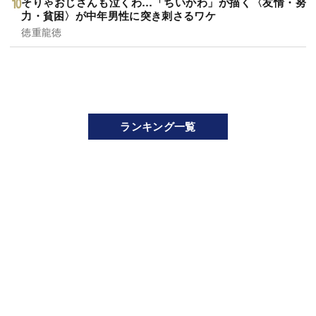
そりゃおじさんも泣くわ…「ちいかわ」が描く〈友情・努
力・貧困〉が中年男性に突き刺さるワケ
徳重龍徳
ランキング一覧