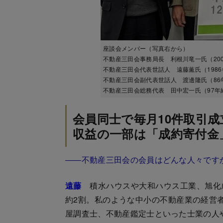
座談会メンバー（写真右から）
不動産三田会事務局長 利根川竜一氏（20
不動産三田会代表世話人 遠藤薫氏（198
不動産三田会副代表世話人 渡邊隆氏（86
不動産三田会総務代表 田中宏一氏（97年経済学
会員同士で毎月10件取引成
収益の一部は「成約寄付金
――不動産三田会の会員はどんな人々です
遠藤
積水ハウスや大和ハウス工業、旭化
約2割。私のような中小の不動産業の経営
屋調査士、不動産鑑定士といった士業の人