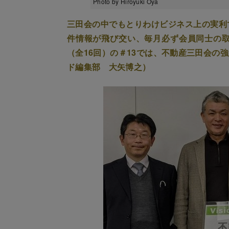
Photo by Hiroyuki Oya
三田会の中でもとりわけビジネス上の実利
件情報が飛び交い、毎月必ず会員同士の
（全16回）の＃13では、不動産三田会の
ド編集部 大矢博之）