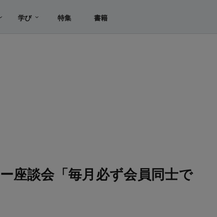
学び
特集
書籍
ー座談会「毎月必ず会員同士で