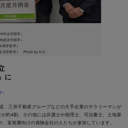
09年法学部卒）
6年経済学部卒）
年商学部卒）
部卒） Photo by H.O.
立
」に
か。
成、三井不動産グループなどの大手企業のサラリーマンが
者が約4割。その他には弁護士や税理士、司法書士、土地家
や、富裕層向けの保険会社の人たちが参加しています。