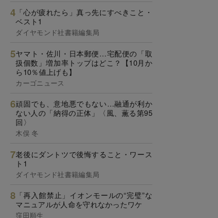
「心が疲れたら」真っ先にすべきこと・
ベスト1
ダイヤモンド社書籍編集局
ヤマト・佐川・日本郵便…宅配便の「取
扱個数」増加率トップはどこ？【10月か
ら10％値上げも】
カーゴニュース
頑固でも、意地悪でもない…融通が利か
ない人の「納得の正体」〈風、薫る第95
回〉
木俣 冬
老後にダントツで後悔すること・ワース
ト1
ダイヤモンド社書籍編集局
「再入館禁止」イオンモールの“完璧”な
マニュアルが人命を守れなかったワケ
窪田順生