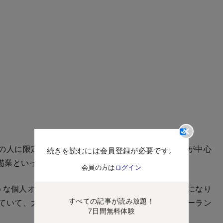
の人に限定しています。不動産の売買や管理、賃貸が中心
続きを読むには会員登録が必要です。
備業といった人々も所属しています。
会員の方は
ログイン
うな個人オーナーも増えてきて1割ほどを占めるようになり
すべての記事が読み放題！
ていて、大手企業を辞めた人もいます。起業やフリーラン
7日間無料体験