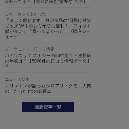
か知ってる？【身近に潜む“意外な”言語】
これ、買ってよかった！
「涼しく感じます」無印良品の“日焼け対策
グッズ”が手のシミ予防に便利！「フィット
感が良い」「買ってよかった」《購入レビ
ュー》
ダイヤモンド・口コミ情報
パナソニック エナジーの50代前半・次長級
の年収は？【5000件の口コミ情報データ】
ニュースな本
クリントンが語ったシロアリ・クモ・人間
の「たった1つの共通点」
最新記事一覧