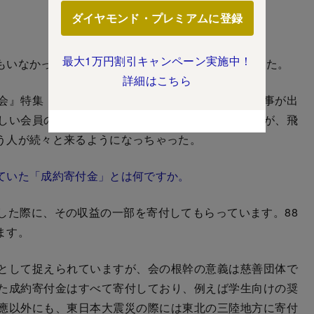
ダイヤモンド・プレミアムに登録
最大1万円割引キャンペーン実施中！
人もいなかったですね。でも今は約850人まで増えました。
詳細はこちら
特集（2016年5月28日号）で不動産三田会の記事が出
しい会員のほとんどが既存会員の紹介でした。それが、飛
う人が続々と来るようになっちゃった。
ていた「成約寄付金」とは何ですか。
た際に、その収益の一部を寄付してもらっています。88
ます。
として捉えられていますが、会の根幹の意義は慈善団体で
た成約寄付金はすべて寄付しており、例えば学生向けの奨
應以外にも、東日本大震災の際には東北の三陸地方に寄付