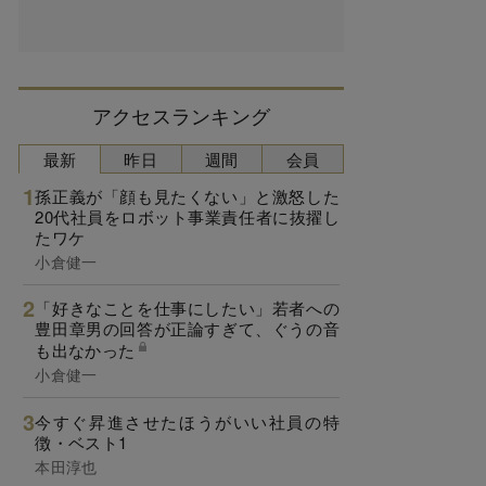
アクセスランキング
最新
昨日
週間
会員
孫正義が「顔も見たくない」と激怒した
20代社員をロボット事業責任者に抜擢し
たワケ
小倉健一
「好きなことを仕事にしたい」若者への
豊田章男の回答が正論すぎて、ぐうの音
も出なかった
小倉健一
今すぐ昇進させたほうがいい社員の特
徴・ベスト1
本田淳也