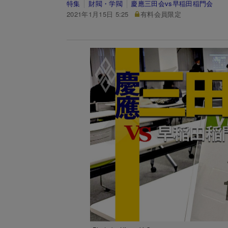
特集
財閥・学閥
慶應三田会vs早稲田稲門会
2021年1月15日 5:25
有料会員限定