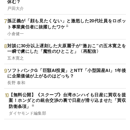
休む？
戸田大介
孫正義が「顔も見たくない」と激怒した20代社員をロボッ
ト事業責任者に抜擢したワケ
小倉健一
対談に30分以上遅刻した大原麗子が“激おこ”の五木寛之を
一瞬で虜にした「魔性のひとこと」〈再配信〉
五木寛之
ソフトバンクG「巨額AI投資」とNTT「小型国産AI」1年後
に企業価値が上がるのはどっち？
長野 泰和
【無料公開】《スクープ》台湾ホンハイも日産に買収を提
案！ホンダとの統合交渉の裏で日産が滑り込ませた「買収
防衛条項」
ダイヤモンド編集部