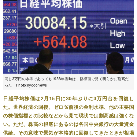
同じ3万円の水準であっても1988年当時は、指標面で見て明らかに割高だ
った Photo:kyodonews
日経平均株価は2月15日に30年ぶりに3万円台を回復し
た。世界経済の回復、ゼロ％前後の金利水準、他の主要国
の株価指標との比較などから見て現状では割高感は強くな
い。ただ、株高の根底にあるのは各国中央銀行の大量資金
供給。その意味で景気が本格的に回復してきたときが相場