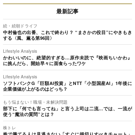
最新記事
続・続朝ドライフ
中村倫也の出番、これで終わり？ “まさかの役目”にやきもき
する〈風、薫る第96回〉
Lifestyle Analysis
かわいいのに、絶望的すぎる…原作未読で『映画ちいかわ』
に挑んだら、開始早々に面食らったワケ
Lifestyle Analysis
ソフトバンクG「巨額AI投資」とNTT「小型国産AI」1年後に
企業価値が上がるのはどっち？
もう悩まない！職場・未解決問題
部下に「何でも言ってね」と言う上司は二流…では、一流が
使う“魔法の質問”とは？
株トレ
株で勝てる人は見逃さない「すぐに損切りすべきチャート」