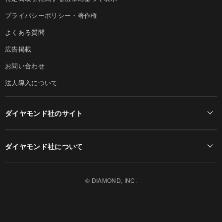
プライバシーポリシー・著作権
よくある質問
広告掲載
お問い合わせ
法人導入について
ダイヤモンド社のサイト
Diamond Online(English)
ダイヤモンド社について
週刊ダイヤモンド
ダイヤモンド社TOP
DIAMONDハーバード・ビジネス・レビュー
© DIAMOND, INC.
会社概要
ダイヤモンドZAi（デジタル版）
採用情報
書籍オンライン
お知らせ
ザイ・オンライン