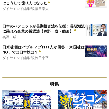
はこうして億り人になった
ダイヤモンド編集部,藤田章夫
日本のバフェットが長期投資法を伝授！長期潮流
に乗れる企業の厳選法【奥野一成・動画】
奥野一成
日米株価はバブル？プロ11人が回答！米国株は
NO、では日本株は？
ダイヤモンド編集部,竹田幸平
特集