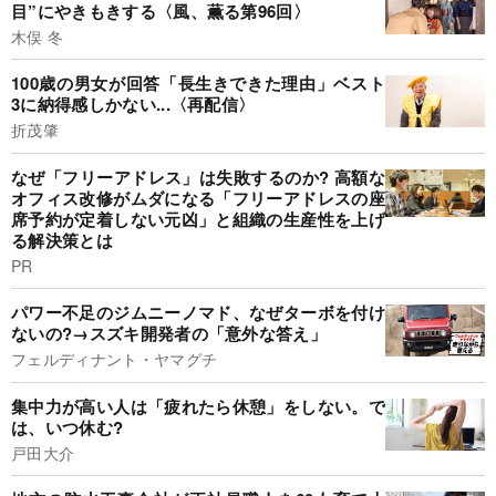
目”にやきもきする〈風、薫る第96回〉
木俣 冬
100歳の男女が回答「長生きできた理由」ベスト
3に納得感しかない...〈再配信〉
折茂肇
なぜ「フリーアドレス」は失敗するのか? 高額な
オフィス改修がムダになる「フリーアドレスの座
席予約が定着しない元凶」と組織の生産性を上げ
る解決策とは
PR
パワー不足のジムニーノマド、なぜターボを付け
ないの?→スズキ開発者の「意外な答え」
フェルディナント・ヤマグチ
集中力が高い人は「疲れたら休憩」をしない。で
は、いつ休む?
戸田大介