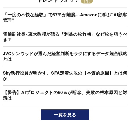
「一度の不快な経験」で87％が離脱…Amazonに学ぶ“AI顧客
管理”
電通副社長×東大教授が語る「利益の松竹梅」なぜ松を狙うべ
き？
JVCケンウッドが選んだ経営判断をラクにするデータ統合戦略
とは
Sky執行役員が明かす、SFA定着失敗の【本質的原因】とは何
か
【警告】AIプロジェクトの60％が断念、失敗の根本原因と対
策は
一覧を見る