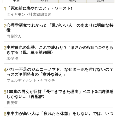
「死ぬ前に悔やむこと」・ワースト1
ダイヤモンド社書籍編集局
心理学研究でわかった「運がいい人」のあまりに明白な特
徴
内藤誼人
中村倫也の出番、これで終わり？ “まさかの役目”にやきも
きする〈風、薫る第96回〉
木俣 冬
パワー不足のジムニーノマド、なぜターボを付けないの？
→スズキ開発者の「意外な答え」
フェルディナント・ヤマグチ
100歳の男女が回答「長生きできた理由」ベスト3に納得感
しかない…〈再配信〉
折茂肇
集中力が高い人は「疲れたら休憩」をしない。では、いつ