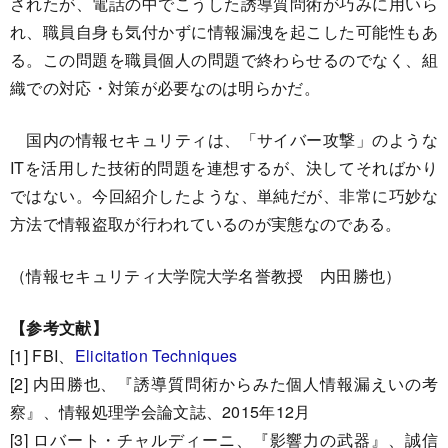
されたが、電話の中でこうした誘導質問術が巧みに用いら
れ、職員自身も気付かずに情報漏洩を起こした可能性もあ
る。この問題を職員個人の問題で終わらせるのでなく、組
織での対応・対策が必要なのは明らかだ。
国内の情報セキュリティは、「サイバー攻撃」のような
ITを活用した技術的問題を連想するが、決してそればかり
ではない。今回紹介したような、単純だが、非常に巧妙な
方法で情報盗取が行われているのが実態なのである。
（情報セキュリティ大学院大学名誉教授 内田勝也）
【参考文献】
[1] FBI、
Elicitation Techniques
[2] 内田勝也、『誘導質問術からみた個人情報漏えいの考
察』、情報処理学会論文誌、2015年12月
[3] ロバート・チャルディーニ、『影響力の武器』、誠信