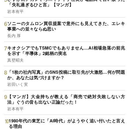
「失礼過ぎるひと言」【マンガ】
岩本有平
ソニーのタムロン買収提案で意外にも見えてきた、エレキ
事業への並々ならぬ思い
長内 厚
キオクシアでもTSMCでもありません…AI相場急落の前兆
を示す「半導体」2銘柄の実名
真壁昭夫
「1枚の社内写真」のSNS投稿に取引先が大激怒…何が問題
か、あなたは気づけますか？
岩田いく実
【マンガ】大金持ちが教える「商売で絶対失敗しない方
法」ぐうの音も出ない正論だった！
岩本有平
1980年代の東芝に「AI時代」がようやく追い付いたと言え
る理由