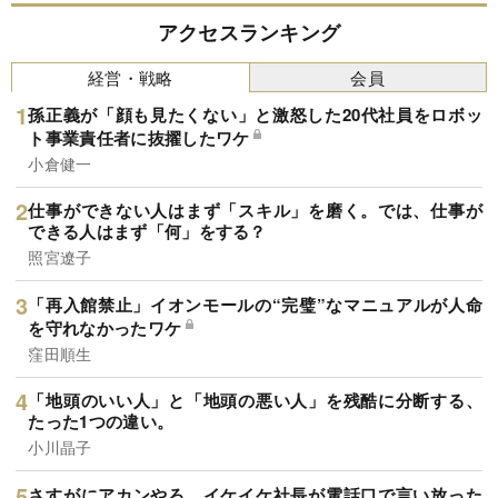
アクセスランキング
経営・戦略
会員
孫正義が「顔も見たくない」と激怒した20代社員をロボッ
ト事業責任者に抜擢したワケ
小倉健一
仕事ができない人はまず「スキル」を磨く。では、仕事が
できる人はまず「何」をする？
照宮遼子
「再入館禁止」イオンモールの“完璧”なマニュアルが人命
を守れなかったワケ
窪田順生
「地頭のいい人」と「地頭の悪い人」を残酷に分断する、
たった1つの違い。
小川晶子
さすがにアカンやろ…イケイケ社長が電話口で言い放った