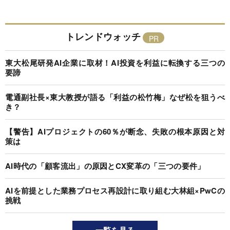
トレンドウォッチ
東大松尾研発AI企業に取材！AI投資を利益に転換する三つの
要諦
電通副社長×東大教授が語る「利益の松竹梅」なぜ松を狙うべ
き？
【警告】AIプロジェクトの60％が断念、失敗の根本原因と対
策は
AI時代の「顧客流出」の原因とCX変革の「三つの要件」
AIを前提とした業務プロセス再設計に取り組む大林組×PwCの
挑戦