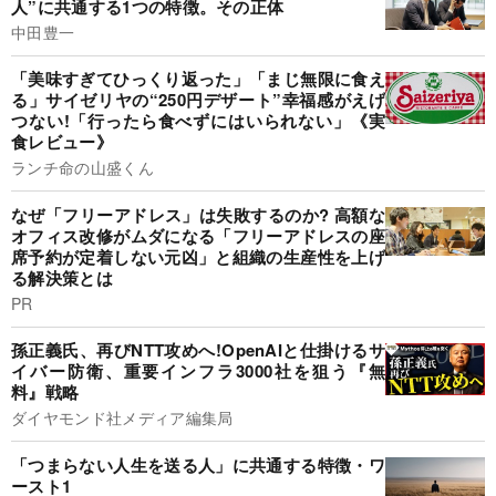
人”に共通する1つの特徴。その正体
中田豊一
「美味すぎてひっくり返った」「まじ無限に食え
る」サイゼリヤの“250円デザート”幸福感がえげ
つない!「行ったら食べずにはいられない」《実
食レビュー》
ランチ命の山盛くん
なぜ「フリーアドレス」は失敗するのか? 高額な
オフィス改修がムダになる「フリーアドレスの座
席予約が定着しない元凶」と組織の生産性を上げ
る解決策とは
PR
孫正義氏、再びNTT攻めへ!OpenAIと仕掛けるサ
イバー防衛、重要インフラ3000社を狙う『無
料』戦略
ダイヤモンド社メディア編集局
「つまらない人生を送る人」に共通する特徴・ワ
ースト1