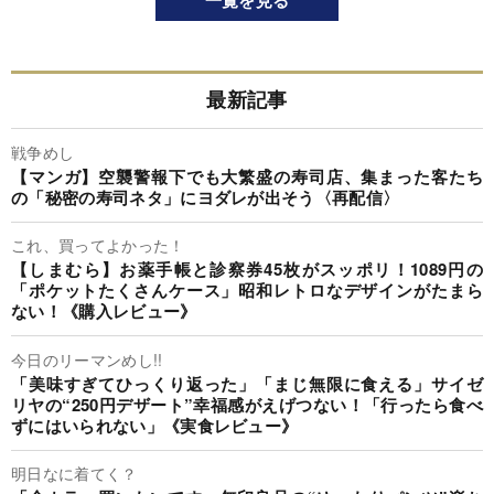
一覧を見る
最新記事
戦争めし
【マンガ】空襲警報下でも大繁盛の寿司店、集まった客たち
の「秘密の寿司ネタ」にヨダレが出そう〈再配信〉
これ、買ってよかった！
【しまむら】お薬手帳と診察券45枚がスッポリ！1089円の
「ポケットたくさんケース」昭和レトロなデザインがたまら
ない！《購入レビュー》
今日のリーマンめし!!
「美味すぎてひっくり返った」「まじ無限に食える」サイゼ
リヤの“250円デザート”幸福感がえげつない！「行ったら食べ
ずにはいられない」《実食レビュー》
明日なに着てく？