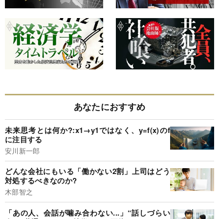
あなたにおすすめ
未来思考とは何か?:x1→y1ではなく、y=f(x)のf
に注目する
安川新一郎
どんな会社にもいる「働かない2割」上司はどう
対処するべきなのか?
木部智之
「あの人、会話が噛み合わない...」“話しづらい