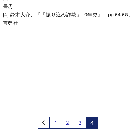
書房
[4] 鈴木大介、『「振り込め詐欺」10年史』、pp.54-58、
宝島社
1
2
3
4