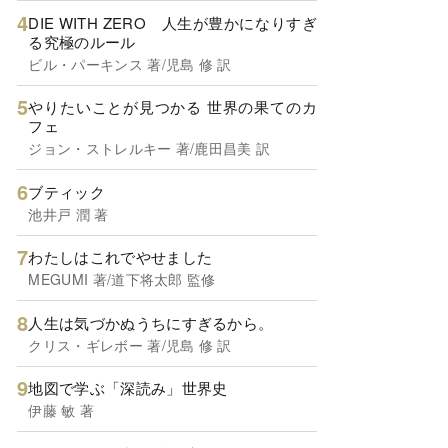
DIE WITH ZERO 人生が豊かになりすぎ
る究極のルール
ビル・パーキンス 著/児島 修 訳
やりたいことが見つかる 世界の果てのカ
フェ
ジョン・ストレルキー 著/鹿田昌美 訳
ブティック
池井戸 潤 著
わたしはこれでやせました
MEGUMI 著/道下将太郎 監修
人生は気づかぬうちにすぎるから。
クリス・ギレボー 著/児島 修 訳
地図で学ぶ「深読み」世界史
伊藤 敏 著