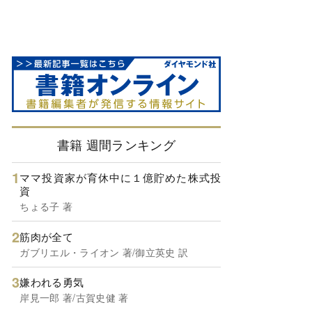
書籍 週間ランキング
ママ投資家が育休中に１億貯めた株式投
資
ちょる子 著
筋肉が全て
ガブリエル・ライオン 著/御立英史 訳
嫌われる勇気
岸見一郎 著/古賀史健 著