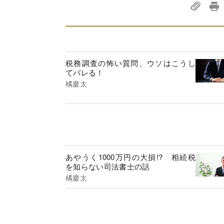
税務調査の怖い質問、ウソはこうし
てバレる！
橘慶太
あやうく1000万円の大損!? 相続税
を知らない司法書士の話
橘慶太