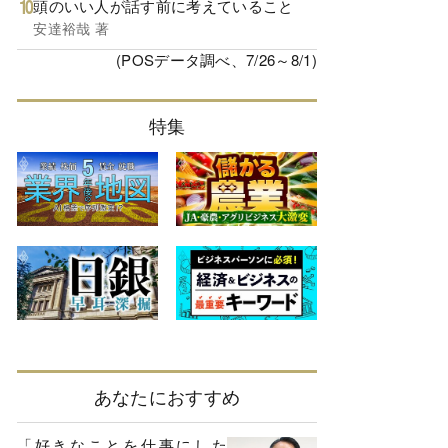
頭のいい人が話す前に考えていること
安達裕哉 著
(POSデータ調べ、7/26～8/1)
特集
あなたにおすすめ
「好きなことを仕事にした