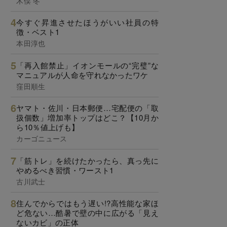
木俣 冬
今すぐ昇進させたほうがいい社員の特
徴・ベスト1
本田淳也
「再入館禁止」イオンモールの“完璧”な
マニュアルが人命を守れなかったワケ
窪田順生
ヤマト・佐川・日本郵便…宅配便の「取
扱個数」増加率トップはどこ？【10月か
ら10％値上げも】
カーゴニュース
「筋トレ」を続けたかったら、真っ先に
やめるべき習慣・ワースト1
古川武士
住んでからではもう遅い!?高性能な家ほ
ど危ない…酷暑で壁の中に広がる「見え
ないカビ」の正体