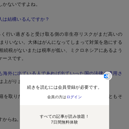
しかないですよね。
人は結構いるんですか？
く行い過ぎると受け取る側の非生存リスクがまだ高いの
あまりいない。大体はがんになってしまって対策を急にする
相続税がないまたは税率が低い、ミクロネシアにあるよう
ケースです。
方も海外に出ている人であれば出ていった国の法律が適用さ
は上がりましたけれどね。
続きを読むには会員登録が必要です。
籍を取りたいって人ですね。相続税がかからないこともそ
会員の方は
ログイン
。
すべての記事が読み放題！
すからね。
7日間無料体験