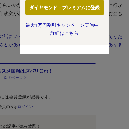
くらいかな。一番安いのはアフリカのどっかで本国に行か
ダイヤモンド・プレミアムに登録
年政変が起きるとかいう超危ない国で（笑）入れたお金も
最大1万円割引キャンペーン実施中！
詳細はこちら
の話にいく前に、国籍離脱の話をもっと詳しく教えてくだ
めとかあるんでしょうか？国籍を取得しやすい国はありま
ススメ国籍はズバリこれ！
次のページ
むには会員登録が必要です。
会員の方は
ログイン
ての記事が読み放題！