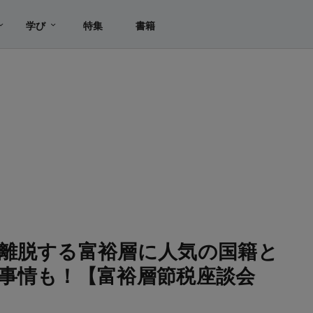
学び
特集
書籍
離脱する富裕層に人気の国籍と
事情も！【富裕層節税座談会