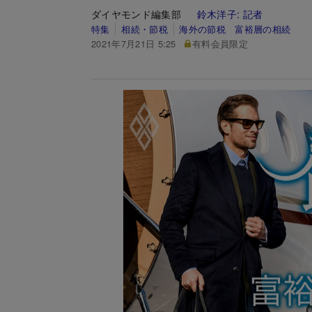
ダイヤモンド編集部
鈴木洋子:
記者
特集
相続・節税
海外の節税 富裕層の相続
2021年7月21日 5:25
有料会員限定