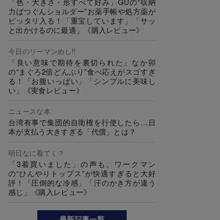
「色・大きさ・形すべて好み」GUの“収納
力ばつぐんショルダー”お薬手帳や処方薬が
ピッタリ入る！「重宝しています」「サッ
と出かけるのに最適」《購入レビュー》
今日のリーマンめし!!
「良い意味で期待を裏切られた」なか卯
の“まぐろ2倍どんぶり”食べ応えがスゴすぎ
る！「お腹いっぱい」「シンプルに美味し
い」《実食レビュー》
ニュースな本
台湾有事で集団的自衛権を行使したら…日
本が支払う大きすぎる「代償」とは？
明日なに着てく？
「3着買いました」の声も。ワークマン
の“ひんやりトップス”が快適すぎると大好
評！「圧倒的な冷感」「汗のかき方が違う
感じ」《購入レビュー》
最新記事一覧