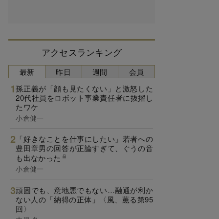
アクセスランキング
最新
昨日
週間
会員
孫正義が「顔も見たくない」と激怒した
20代社員をロボット事業責任者に抜擢し
たワケ
小倉健一
「好きなことを仕事にしたい」若者への
豊田章男の回答が正論すぎて、ぐうの音
も出なかった
小倉健一
頑固でも、意地悪でもない…融通が利か
ない人の「納得の正体」〈風、薫る第95
回〉