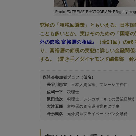
Photo:EXTREME-PHOTOGRAPHER/gettyimag
究極の「租税回避策」ともいえる、日本国
ことも多いとか。実はそのための「国籍の
外の節税 富裕層の相続』
（全21回）の#
り、富裕層の節税の実態に詳しい金融関係
する。（聞き手／ダイヤモンド編集部 鈴
座談会参加者プロフ（仮名）
日本人資産家、マレーシア在住
長谷川忠宣
税理士
佐嶋一平
税理士、シンガポールでの営業経験あ
沢田信次
富裕層の資産運用業務に従事
大滝五郎
元外資系プライベートバンク勤務
舟形義彦