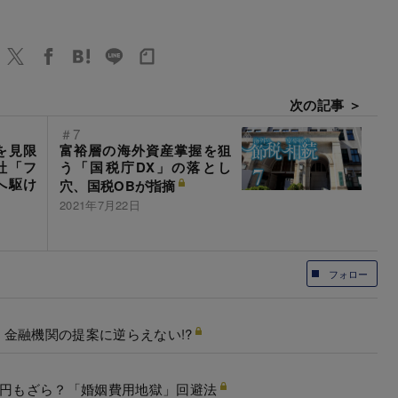
次の記事 ＞
＃7
を見限
富裕層の海外資産掌握を狙
社「フ
う「国税庁DX」の落とし
へ駆け
穴、国税OBが指摘
2021年7月22日
フォロー
金融機関の提案に逆らえない!?
万円もざら？「婚姻費用地獄」回避法