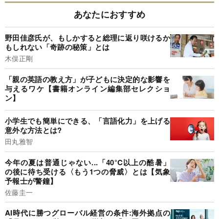
あなたにおすすめ
野田佳彦氏が、もしかすると総理に返り咲けるか
もしれない「奇跡の秘策」とは
木俣正剛
「親の英語の教え方」が子どもに決定的な影響を
与えるワケ【書籍オンライン編集部セレクショ
ン】
小学生でも簡単にできる、「言語化力」を上げる
意外な方法とは?
田丸雅智
今年の夏は普通じゃない...「40°C以上の酷暑」
の後に待ち受ける〈もう1つの脅威〉とは【気象
予報士が警鐘】
佐藤圭一
AI時代に勝つグローバル経営の条件:海外拠点の