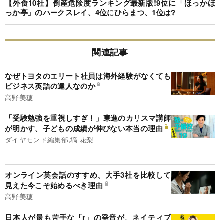
【外食10社】倒産危険度ランキング最新版!9位に「ほっかほ
っか亭」のハークスレイ、4位にひらまつ、1位は?
関連記事
なぜトヨタのエリート社員は海外経験がなくても
ビジネス英語の達人なのか
高野美穂
「受験勉強を重視しすぎ！」東進のカリスマ講師
が明かす、子どもの成績が伸びない本当の理由
ダイヤモンド編集部,塙 花梨
オンライン英会話のすすめ、大手3社を比較して
見えた今こそ始めるべき理由
高野美穂
日本人が最も苦手な「r」の発音が、ネイティブ