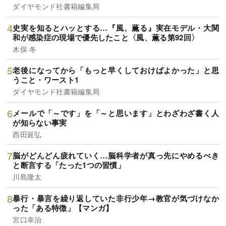
ダイヤモンド社書籍編集局
史実を知るとハッとする…『風、薫る』実在モデル・大関
和が感染症の現場で優先したこと〈風、薫る第92回〉
木俣 冬
老後になってから「もっと早くしておけばよかった」と思
うこと・ワースト1
ダイヤモンド社書籍編集局
メールで「～です」を「～と思います」とわざわざ書く人
が知らない事実
西田延弘
脳がどんどん疲れていく…脳科学者が真っ先にやめるべき
と断言する「たった1つの習慣」
川島隆太
暴行・暴言を繰り返していた非行少年→教官が気づけなか
った「ある特徴」【マンガ】
宮口幸治