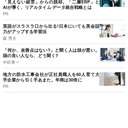
「見えない経営」からの脱却。「二層ERP」と
AIが導く、リアルタイム·データ統合戦略とは
PR
英語がスラスラ口から出る!日本にいても英会話
力がアップする学習法
森 秀夫
「何か、改善点はない?」と聞く人は頭が悪い。
頭の良い人なら、どう聞く?
中田豊一
地方の防水工事会社が正社員職人を60人育て大
手企業から引く手あまた。年商は30倍に
PR