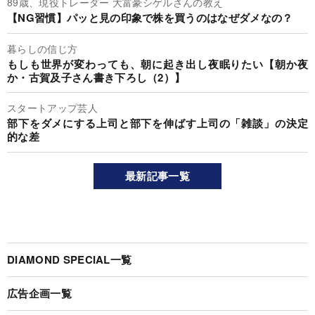
89歳、現役トレーダー 大富豪シゲルさんの教え
【NG習慣】パッと見の印象で株を買うのはなぜダメなの？
暮らしの信じ方
もしも世界が変わっても、朝に起き出し夜眠りたい【朝か夜
か・古賀及子さん書き下ろし（2）】
スタートアップ芸人
部下をダメにする上司と部下を伸ばす上司の「雑談」の決定
的な差
最新記事一覧
DIAMOND SPECIAL一覧
広告企画一覧