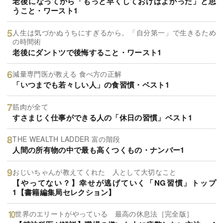
老後になってから「もっと早くしておけばよかった」と思
うこと・ワースト1
人生は気づかぬうちにすぎるから。「自分第一」で生きるため
の時間術
老後にダントツで後悔すること・ワースト1
減量専門医が教える 食べ方の正解
「いつまでも若々しい人」の食習慣・ベスト1
筋肉が全て
すさまじく仕事ができる人の「休日の習慣」ベスト1
THE WEALTH LADDER 富の階段
人間の所有物の中で最も高くつくもの・ナンバー1
おじいちゃんが教えてくれた 人として大切なこと
【やってない？】幸せが逃げていく「NG習慣」トップ
1【書籍編集局セレクション】
世界のエリートがやっている 最高の休息法［完全版］