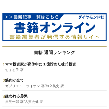
書籍 週間ランキング
ママ投資家が育休中に１億貯めた株式投資
ちょる子 著
筋肉が全て
ガブリエル・ライオン 著/御立英史 訳
嫌われる勇気
岸見一郎 著/古賀史健 著