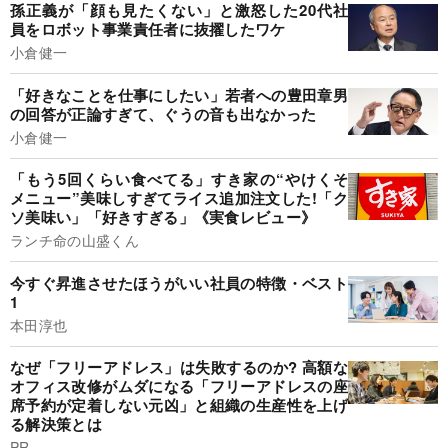
孫正義が「顔も見たくない」と激怒した20代社
員をロボット事業責任者に抜擢したワケ
小倉健一
「好きなことを仕事にしたい」若者への豊田章男
の回答が正論すぎて、ぐうの音も出なかった
小倉健一
「もう5回くらい食べてる」すき家の“やけくそ
メニュー”美味しすぎてライス追加注文した!「ク
ソ美味い」「好きすぎる」《実食レビュー》
ランチ命の山盛くん
今すぐ昇進させたほうがいい社員の特徴・ベスト
1
本田淳也
なぜ「フリーアドレス」は失敗するのか? 高額な
オフィス改修がムダになる「フリーアドレスの座
席予約が定着しない元凶」と組織の生産性を上げ
る解決策とは
PR