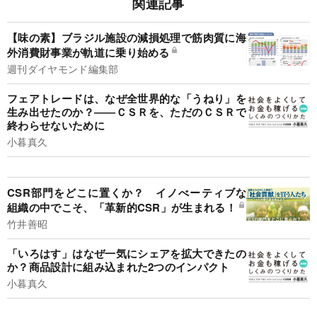
関連記事
【味の素】ブラジル施設の減損処理で筋肉質に海
外消費財事業が軌道に乗り始める
週刊ダイヤモンド編集部
フェアトレードは、なぜ全世界的な「うねり」を
生み出せたのか？――ＣＳＲを、ただのＣＳＲで
終わらせないために
小暮真久
CSR部門をどこに置くか？ イノべーティブな
組織の中でこそ、「革新的CSR」が生まれる！
竹井善昭
「いろはす」はなぜ一気にシェアを拡大できたの
か？商品設計に組み込まれた2つのインパクト
小暮真久