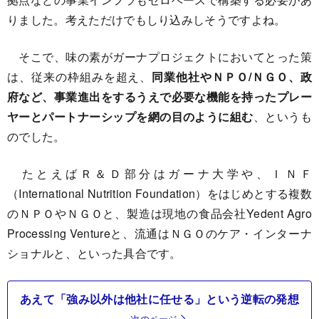
りました。考えただけでもしり込みしそうですよね。
そこで、味の素がガーナプロジェクトにおいてとった策
は、従来の枠組みを超え、
同業他社やＮＰＯ/ＮＧＯ、政
府など、事業進出をするうえで必要な機能を持ったプレー
ヤーとパートナーシップを網の目のように組む
、というも
のでした。
たとえばＲ＆Ｄ部分はガーナ大学や、ＩＮＦ
（International Nutrition Foundation）をはじめとする複数
のＮＰＯやＮＧＯと、製造は現地の食品会社Yedent Agro
Processing Ventureと、流通はＮＧＯのケア・インターナ
ショナルと、といった具合です。
あえて「強み以外は他社に任せる」という逆転の発想
次のページ