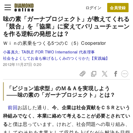
ログイン
味の素「ガーナプロジェクト」が教えてくれる
「競合」を「協業」に変えてバリューチェーン
を作る
逆転の発想とは？
Ｗｉｎの累乗をつくる5つのＣ（5）Cooperator
小暮真久:
TABLE FOR TWO International 代表理事
社会をよくしてお金も稼げるしくみのつくりかた【実践編】
2012年11月27日 0:20
「ビジョン追求型」のＭ＆Ａを実現しよう
――味の素の「ガーナプロジェクト」とは？
前回
お話した通り、
今、企業は社会貢献をＣＳＲという
枠組みでなく、本業に絡めて考えることが必要とされてい
る
と僕は思っています。けれど、社会問題への取り組み、
ましてやそれを本業として収益を上げながら解決を目指