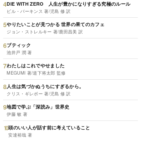
DIE WITH ZERO 人生が豊かになりすぎる究極のルール
ビル・パーキンス 著/児島 修 訳
やりたいことが見つかる 世界の果てのカフェ
ジョン・ストレルキー 著/鹿田昌美 訳
ブティック
池井戸 潤 著
わたしはこれでやせました
MEGUMI 著/道下将太郎 監修
人生は気づかぬうちにすぎるから。
クリス・ギレボー 著/児島 修 訳
地図で学ぶ「深読み」世界史
伊藤 敏 著
頭のいい人が話す前に考えていること
安達裕哉 著