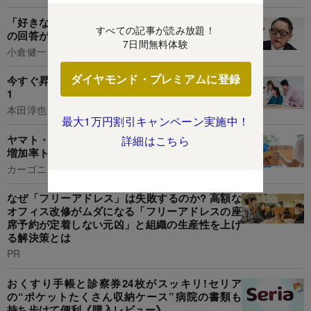
「好きなことを仕事にしたい」若者への豊田章男
すべての記事が読み放題！
の回答が正論すぎて、ぐうの音も出なかった
7日間無料体験
小倉健一
ダイヤモンド・プレミアムに登録
今すぐ昇進させたほうがいい社員の特徴・ベスト
1
本田淳也
最大1万円割引キャンペーン実施中！
ヤマト・佐川・日本郵便...宅配便の「取扱個数」
詳細はこちら
増加率トップはどこ?【10月から10%値上げも】
カーゴニュース
なぜ「フリーアドレス」は失敗するのか? 高額な
オフィス改修がムダになる「フリーアドレスの座
席予約が定着しない元凶」と組織の生産性を上げ
る解決策とは
PR
おくすり手帳と診察券24枚がスッキリ!セリア
の“ポケットたくさん収納ケース”病院の書類も
持ち歩けて便利《購入レビュー》