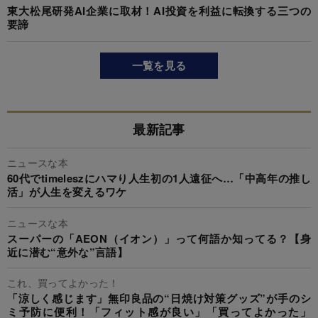
東大松尾研発AI企業に取材！AI投資を利益に転換する三つの
要諦
一覧を見る
最新記事
ニュースな本
60代でtimeleszにハマり人生初の1人遠征へ…「中高年の推し
活」が人生を変えるワケ
ニュースな本
スーパーの「AEON（イオン）」って何語か知ってる？【身
近に潜む“意外な”言語】
これ、買ってよかった！
「涼しく感じます」無印良品の“日焼け対策グッズ”が手のシ
ミ予防に便利！「フィット感が良い」「買ってよかった」