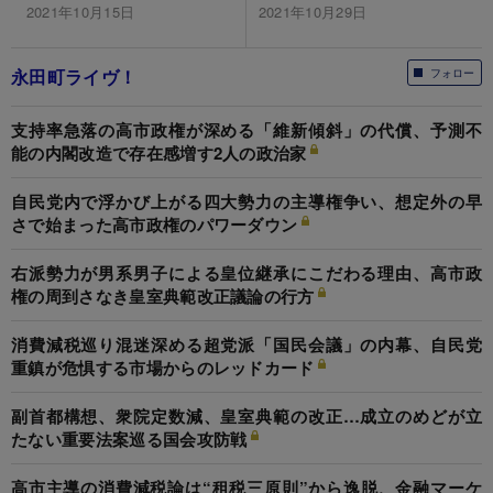
2021年10月15日
2021年10月29日
永田町ライヴ！
フォロー
支持率急落の高市政権が深める「維新傾斜」の代償、予測不
能の内閣改造で存在感増す2人の政治家
自民党内で浮かび上がる四大勢力の主導権争い、想定外の早
さで始まった高市政権のパワーダウン
右派勢力が男系男子による皇位継承にこだわる理由、高市政
権の周到さなき皇室典範改正議論の行方
消費減税巡り混迷深める超党派「国民会議」の内幕、自民党
重鎮が危惧する市場からのレッドカード
副首都構想、衆院定数減、皇室典範の改正…成立のめどが立
たない重要法案巡る国会攻防戦
高市主導の消費減税論は“租税三原則”から逸脱、金融マーケ