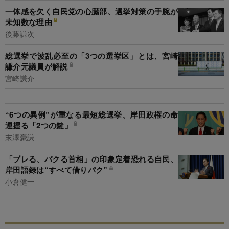
一体感を欠く自民党の心臓部、選挙対策の手腕が
未知数な理由
後藤謙次
総選挙で波乱必至の「3つの選挙区」とは、宮崎
謙介元議員が解説
宮崎謙介
“6つの異例”が重なる最短総選挙、岸田政権の命
運握る「2つの鍵」
末澤豪謙
「ブレる、パクる首相」の印象定着恐れる自民、
岸田語録は“すべて借りパク”
小倉健一