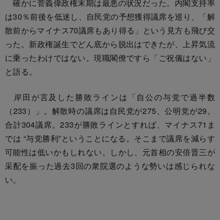
確かに菅義偉政権末期は最悪の状況だった。内閣支持率
は30％前後を低迷し、自民党の予想獲得議席を巡り、「解
散前からマイナス70議席もあり得る」という見方も飛び交
った。新政権誕生でどん底から脱出はできたが、上昇気流
に乗ったわけではない。現職閣僚ですら「ご祝儀はない」
と語る。
岸田が言及した勝敗ラインは「自公の与党で過半数
（233）」。解散時の議席は自民党が275、公明党が29。
合計304議席。233が勝敗ラインとすれば、マイナス71ま
では “与党勝利”ということになる。そこまで議席を減らす
可能性は低いかもしれない。しかし、元首相の安倍晋三が
采配を振った過去3回の衆院選のような勢いは感じられな
い。