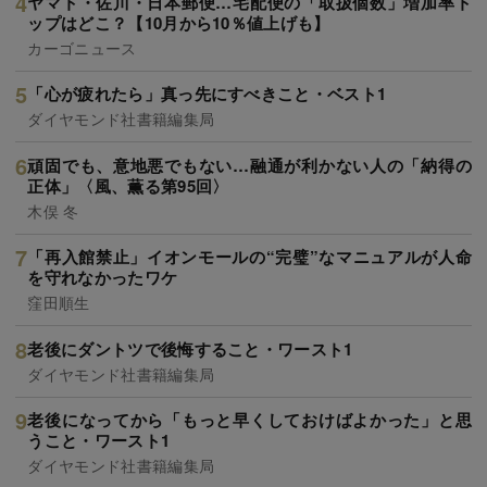
ヤマト・佐川・日本郵便…宅配便の「取扱個数」増加率ト
ップはどこ？【10月から10％値上げも】
カーゴニュース
「心が疲れたら」真っ先にすべきこと・ベスト1
ダイヤモンド社書籍編集局
頑固でも、意地悪でもない…融通が利かない人の「納得の
正体」〈風、薫る第95回〉
木俣 冬
「再入館禁止」イオンモールの“完璧”なマニュアルが人命
を守れなかったワケ
窪田順生
老後にダントツで後悔すること・ワースト1
ダイヤモンド社書籍編集局
老後になってから「もっと早くしておけばよかった」と思
うこと・ワースト1
ダイヤモンド社書籍編集局