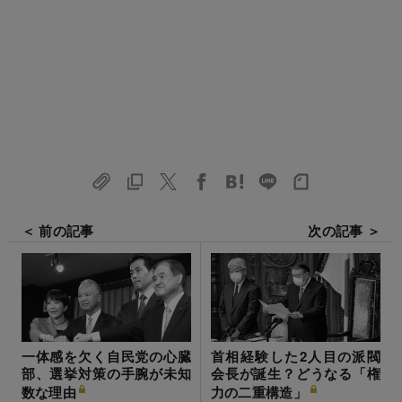
＜ 前の記事
次の記事 ＞
一体感を欠く自民党の心臓
首相経験した2人目の派閥
部、選挙対策の手腕が未知
会長が誕生？どうなる「権
数な理由
力の二重構造」