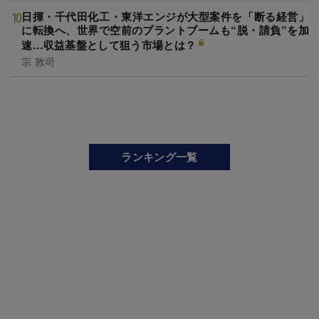
日揮・千代田化工・東洋エンジが大型案件を「断る経営」
に転換へ、世界で空前のプラントブームも“脱・請負”を加
速…収益基盤として狙う市場とは？
宗 敦司
ランキング一覧