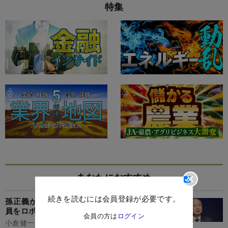
特集
あなたにおすすめ
続きを読むには会員登録が必要です。
孫正義が「顔も見たくない」と激怒した20代社
員をロボット事業責任者に抜擢したワケ
会員の方は
ログイン
小倉健一