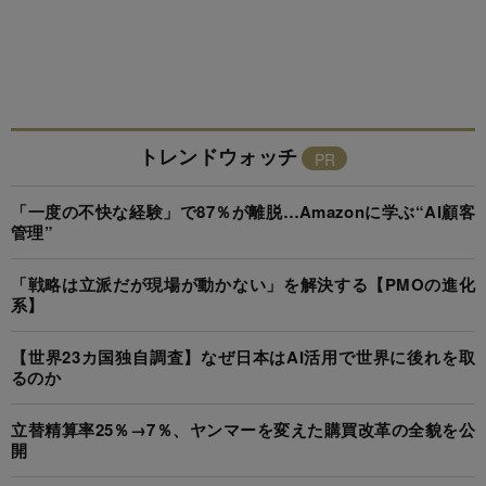
トレンドウォッチ
「一度の不快な経験」で87％が離脱…Amazonに学ぶ“AI顧客
管理”
「戦略は立派だが現場が動かない」を解決する【PMOの進化
系】
【世界23カ国独自調査】なぜ日本はAI活用で世界に後れを取
るのか
立替精算率25％→7％、ヤンマーを変えた購買改革の全貌を公
開