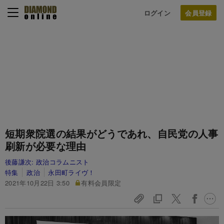
ログイン
短期衆院選の結果がどうであれ、自民党の人事
刷新が必要な理由
後藤謙次:
政治コラムニスト
特集
政治
永田町ライヴ！
2021年10月22日 3:50
有料会員限定