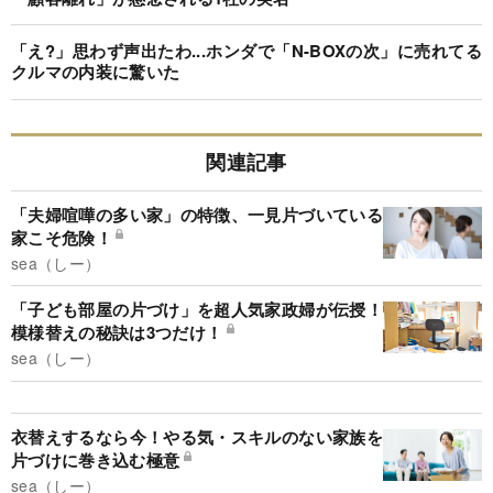
「え?」思わず声出たわ...ホンダで「N-BOXの次」に売れてる
クルマの内装に驚いた
関連記事
「夫婦喧嘩の多い家」の特徴、一見片づいている
家こそ危険！
sea（しー）
「子ども部屋の片づけ」を超人気家政婦が伝授！
模様替えの秘訣は3つだけ！
sea（しー）
衣替えするなら今！やる気・スキルのない家族を
片づけに巻き込む極意
sea（しー）