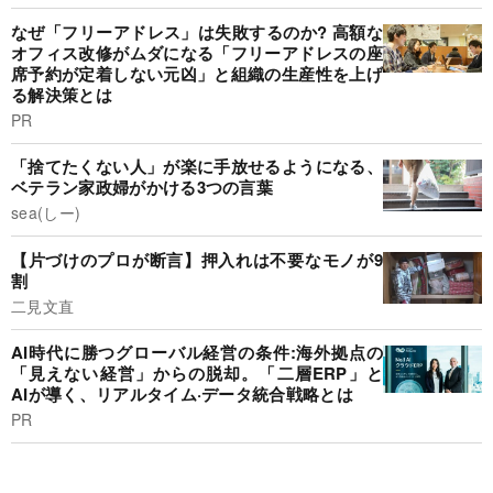
なぜ「フリーアドレス」は失敗するのか? 高額な
オフィス改修がムダになる「フリーアドレスの座
席予約が定着しない元凶」と組織の生産性を上げ
る解決策とは
PR
「捨てたくない人」が楽に手放せるようになる、
ベテラン家政婦がかける3つの言葉
sea(しー)
【片づけのプロが断言】押入れは不要なモノが9
割
二見文直
AI時代に勝つグローバル経営の条件:海外拠点の
「見えない経営」からの脱却。「二層ERP」と
AIが導く、リアルタイム·データ統合戦略とは
PR