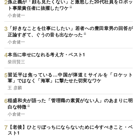
孫正義が「顔も見たくない」と激怒した20代社員をロボッ
ト事業責任者に抜擢したワケ
小倉健一
「好きなことを仕事にしたい」若者への豊田章男の回答が
正論すぎて、ぐうの音も出なかった
小倉健一
本当に幸せになれる考え方・ベスト1
柴田賢三
習近平は焦っている…中国が弾道ミサイルを「ロケット
軍」ではなく「海軍」に撃たせた切実なワケ
王 彦麟
稲盛和夫が語った「管理職の素質がない人」のあまりに明
白な特徴
小倉健一
【老後】ひとりぼっちにならないために今すべきこと・ベ
スト1