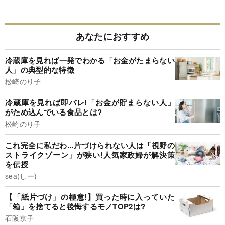
あなたにおすすめ
冷蔵庫を見れば一発でわかる「お金がたまらない
人」の典型的な特徴
松崎のり子
冷蔵庫を見れば即バレ!「お金が貯まらない人」
がため込んでいる食品とは?
松崎のり子
これ完全に私だわ...片づけられない人は「視野の
ストライクゾーン」が狭い!人気家政婦が解決策
を伝授
sea(しー)
【「紙片づけ」の極意!】買った時に入っていた
「箱」を捨てると後悔するモノTOP2は?
石阪京子