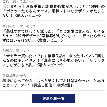
これ、買ってよかった！
【しまむら】お薬手帳と診察券45枚がスッポリ！1089円の
「ポケットたくさんケース」昭和レトロなデザインがたまら
ない！《購入レビュー》
今日のリーマンめし!!
「美味すぎてひっくり返った」「まじ無限に食える」サイゼ
リヤの“250円デザート”幸福感がえげつない！「行ったら食べ
ずにはいられない」《実食レビュー》
明日なに着てく？
「全カラー買いたいです」無印良品の“ゆったりパンツ”楽ち
んなのにキレイ見え！「最高にはき心地が良い」「リラック
スしながらも上品」《購入レビュー》
書籍編集局から
老後になってから「もっと早くしておけばよかった」と思う
こと・ワースト1［見逃し配信・8月第2週］
最新記事一覧