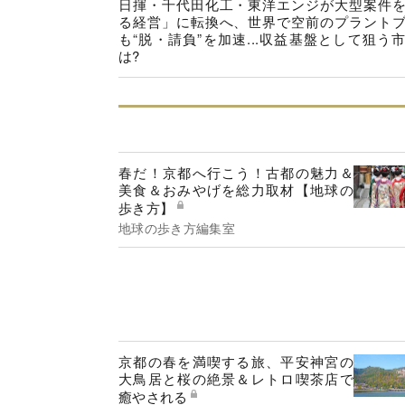
日揮・千代田化工・東洋エンジが大型案件
る経営」に転換へ、世界で空前のプラント
も“脱・請負”を加速...収益基盤として狙う
は?
春だ！京都へ行こう！古都の魅力＆
美食＆おみやげを総力取材【地球の
歩き方】
地球の歩き方編集室
京都の春を満喫する旅、平安神宮の
大鳥居と桜の絶景＆レトロ喫茶店で
癒やされる