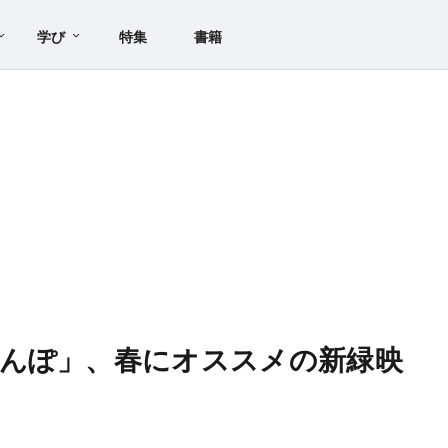
学び
特集
書籍
んぽ」、春にオススメの新緑映