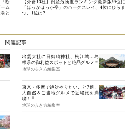
を「断
【外食10社】倒産危険度ランキング最新版!9位に
ブーム
「ほっかほっか亭」のハークスレイ、4位にひらま
市場と
つ、1位は?
関連記事
出雲大社に日御碕神社、松江城…島
根県の御利益スポットと絶品グルメ
地球の歩き方編集室
東京・多摩で絶対やりたいこと7選、
大自然＆ご当地グルメで近場旅を満
喫！
地球の歩き方編集室