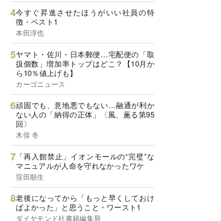
今すぐ昇進させたほうがいい社員の特
徴・ベスト1
本田淳也
ヤマト・佐川・日本郵便…宅配便の「取
扱個数」増加率トップはどこ？【10月か
ら10％値上げも】
カーゴニュース
頑固でも、意地悪でもない…融通が利か
ない人の「納得の正体」〈風、薫る第95
回〉
木俣 冬
「再入館禁止」イオンモールの“完璧”な
マニュアルが人命を守れなかったワケ
窪田順生
老後になってから「もっと早くしておけ
ばよかった」と思うこと・ワースト1
ダイヤモンド社書籍編集局