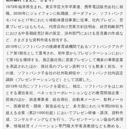
1973年福井県生まれ。東京学芸大学卒業後、携帯電話販売会社に就
職。2000年にジェイフォンに転職後、ボーダフォン、ソフトバンク
モバイルと17年にわたり移動体通信事業に従事。社内プレゼン、営
業プレゼンはもちろん、代理店向け営業方針説明会、経営戦略部門
における中長期経営計画の策定、渉外部門における意見書の作成な
ど、さまざまな資料作成を担当する。
2010年にソフトバンクの後継者育成機関であるソフトバンクアカデ
ミア第1期生として選考され、初年度からプレゼンテーションにおい
て第1位を獲得する。孫正義社長に直接プレゼンして幾多の事業提案
を承認されたほか、孫社長のプレゼン資料づくりも数多く担当。そ
の後、ソフトバンク子会社の社外取締役や、ソフトバンク社内認定
講師（プレゼンテーションなど）として活躍した。
2013年12月にソフトバンクを退社し、独立。ソフトバンクをはじめ
とする通信各社、ベネッセコーポレーションなどの教育関係企業・
団体のほか、鉄道事業者、総合商社、自動車メーカー、飲料メーカ
ー、医療研究・開発・製造会社など、多方面にわたり年間200社を
超える企業（累計1000社超）においてプレゼン研修・講演、資料作
成、コンサルティングなどを行う。プレゼンテーション協会代表理
事、情報経営イノベーション専門職大学客員教授なども務める。