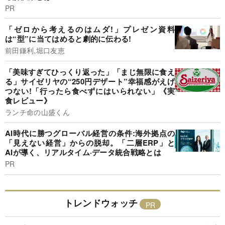
PR
「ゼロから考えるのはムダ!」プレゼン資料
は“型”に当てはめると劇的に伝わる!
前田鎌利,堀口友恵
「美味すぎてひっくり返った」「まじ無限に食え
る」サイゼリヤの“250円デザート”幸福感がえげ
つない!「行ったら食べずにはいられない」《実
食レビュー》
ランチ命の山盛くん
AI時代に勝つグローバル経営の条件:海外拠点の
「見えない経営」からの脱却。「二層ERP」と
AIが導く、リアルタイム·データ統合戦略とは
PR
トレンドウォッチ