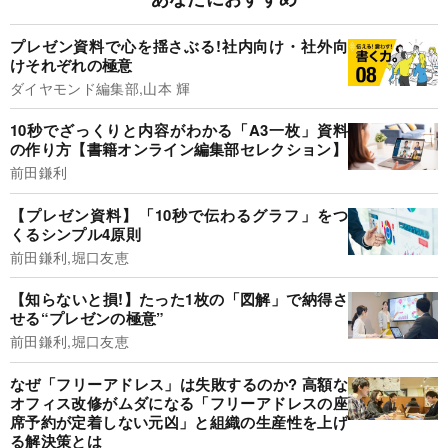
プレゼン資料で心を揺さぶる!社内向け・社外向
けそれぞれの極意
ダイヤモンド編集部,山本 輝
10秒でざっくりと内容がわかる「A3一枚」資料
の作り方【書籍オンライン編集部セレクション】
前田鎌利
【プレゼン資料】「10秒で伝わるグラフ」をつ
くるシンプル4原則
前田鎌利,堀口友恵
【知らないと損!】たった1枚の「図解」で納得さ
せる“プレゼンの極意”
前田鎌利,堀口友恵
なぜ「フリーアドレス」は失敗するのか? 高額な
オフィス改修がムダになる「フリーアドレスの座
席予約が定着しない元凶」と組織の生産性を上げ
る解決策とは