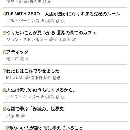
岸見一郎 著/古賀史健 著
DIE WITH ZERO 人生が豊かになりすぎる究極のルール
ビル・パーキンス 著/児島 修 訳
やりたいことが見つかる 世界の果てのカフェ
ジョン・ストレルキー 著/鹿田昌美 訳
ブティック
池井戸 潤 著
わたしはこれでやせました
MEGUMI 著/道下将太郎 監修
人生は気づかぬうちにすぎるから。
クリス・ギレボー 著/児島 修 訳
地図で学ぶ「深読み」世界史
伊藤 敏 著
頭のいい人が話す前に考えていること