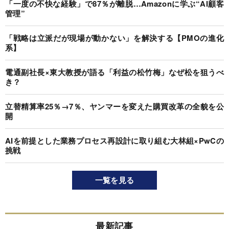
「一度の不快な経験」で87％が離脱…Amazonに学ぶ“AI顧客
管理”
「戦略は立派だが現場が動かない」を解決する【PMOの進化
系】
電通副社長×東大教授が語る「利益の松竹梅」なぜ松を狙うべ
き？
立替精算率25％→7％、ヤンマーを変えた購買改革の全貌を公
開
AIを前提とした業務プロセス再設計に取り組む大林組×PwCの
挑戦
一覧を見る
最新記事