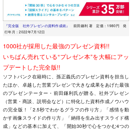
『完全版 社外プレゼンの資料作成術』
前田鎌利 著 定価：1980円 発
行年月：2022年7月12日
1000社が採用した最強のプレゼン資料!!
いちばん売れている“プレゼン本”を大幅にアッ
プデートした完全版!!
ソフトバンク在籍時に、孫正義氏のプレゼン資料を担当し
たほか、卓越した営業プレゼンで大きな成果をあげた最強
のプレゼンテーター・前田鎌利氏が贈る、社外プレゼン
（営業・商談、説明会など）に特化した資料作成ノウハウ
の完全版！「2.5秒でわかるグラフの作り方」「感情を動
かす画像スライドの作り方」「納得を生み出すスライド構
成」などの基本に加えて、「開始30秒で心をつかむ4つの