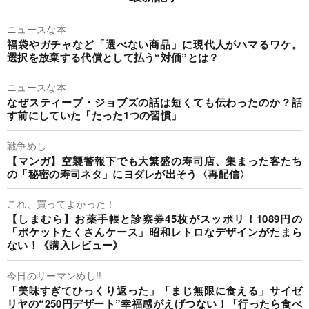
ニュースな本
福袋やガチャなど「選べない商品」に現代人がハマるワケ。
選択を放棄する代償として払う“対価”とは？
ニュースな本
なぜスティーブ・ジョブズの話は短くても伝わったのか？話
す前にしていた「たった1つの習慣」
戦争めし
【マンガ】空襲警報下でも大繁盛の寿司店、集まった客たち
の「秘密の寿司ネタ」にヨダレが出そう〈再配信〉
これ、買ってよかった！
【しまむら】お薬手帳と診察券45枚がスッポリ！1089円の
「ポケットたくさんケース」昭和レトロなデザインがたまら
ない！《購入レビュー》
今日のリーマンめし!!
「美味すぎてひっくり返った」「まじ無限に食える」サイゼ
リヤの“250円デザート”幸福感がえげつない！「行ったら食べ