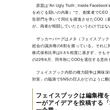
原題は“An Ugly Truth ; Inside Faceb
をめぐる闘いの内幕）”で、創業者でCE
告部門を率いて同社を躍進させたCOO（
が、両者が暗闘していたというわけではな
ザッカーバーグはメタ（フェイスブック）
総会の議決権の6割を握っている。それに
株式保有比率は0.5％程度に過ぎず、そも
の22年6月、同年秋にCOOを退任する意
フェイスブック内部の権力闘争は興味深
対策」の隘路でSNSの巨人がどのように
フェイスブックは編集権を
ーがアイデアを投稿する「
ー企業」