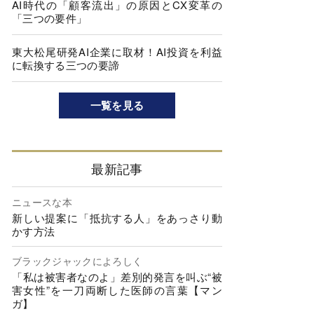
AI時代の「顧客流出」の原因とCX変革の
「三つの要件」
東大松尾研発AI企業に取材！AI投資を利益
に転換する三つの要諦
一覧を見る
最新記事
ニュースな本
新しい提案に「抵抗する人」をあっさり動
かす方法
ブラックジャックによろしく
「私は被害者なのよ」差別的発言を叫ぶ“被
害女性”を一刀両断した医師の言葉【マン
ガ】