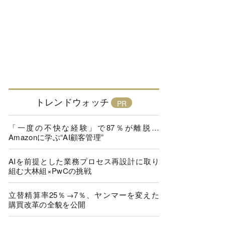
トレンドウォッチ
「一度の不快な経験」で87％が離脱…
Amazonに学ぶ“AI顧客管理”
AIを前提とした業務プロセス再設計に取り
組む大林組×PwCの挑戦
立替精算率25％→7％、ヤンマーを変えた
購買改革の全貌を公開