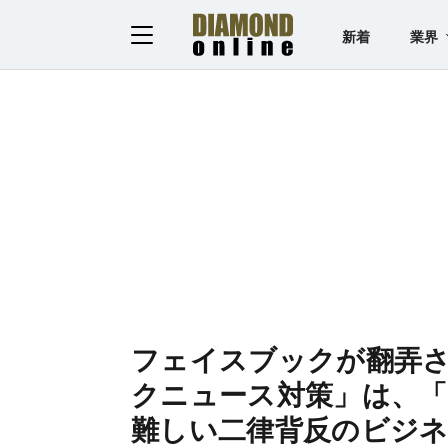
新着
業界
フェイスブックが翻弄
クニュース対策」は、「
難しい二律背反のビジ