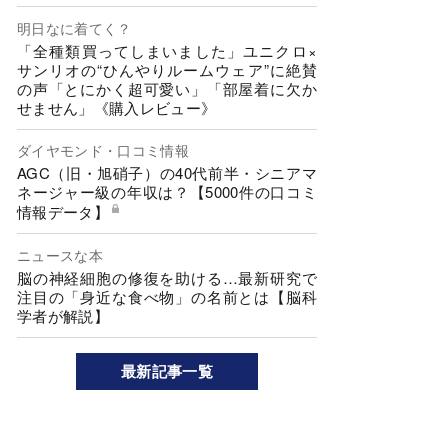
明日なに着てく？
「全種類買ってしまいました」ユニクロ×
サンリオの“ひんやりルームウェア”に絶賛
の声「とにかく超可愛い」「部屋着に欠か
せません」《購入レビュー》
ダイヤモンド・口コミ情報
AGC（旧・旭硝子）の40代前半・シニアマ
ネージャー級の年収は？【5000件の口コミ
情報データ】
ニュースな本
脳の神経細胞の修復を助ける…最新研究で
注目の「身近な食べ物」の名前とは【脳科
学者が解説】
最新記事一覧