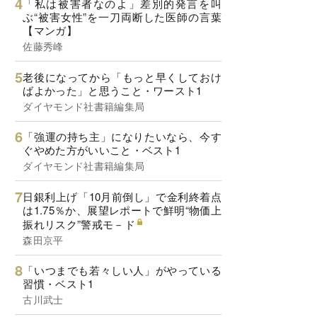
「私は被害者なのよ」差別的発言を叫
ぶ“被害女性”を一刀両断した医師の言葉
【マンガ】
佐藤秀峰
老後になってから「もっと早くしておけ
ばよかった」と思うこと・ワースト1
ダイヤモンド社書籍編集局
「強運の持ち主」になりたいなら、今す
ぐやめた方がいいこと・ベスト1
ダイヤモンド社書籍編集局
日銀利上げ「10月前倒し」で金利終着点
は1.75％か、展望レポートで鮮明“物価上
振れリスク”警戒モ－ド
森田京平
「いつまでも若々しい人」がやっている
習慣・ベスト1
古川武士