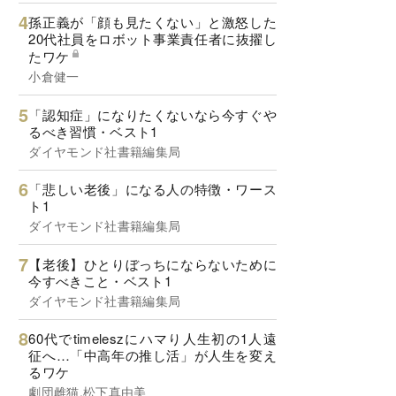
孫正義が「顔も見たくない」と激怒した
20代社員をロボット事業責任者に抜擢し
たワケ
小倉健一
「認知症」になりたくないなら今すぐや
るべき習慣・ベスト1
ダイヤモンド社書籍編集局
「悲しい老後」になる人の特徴・ワース
ト1
ダイヤモンド社書籍編集局
【老後】ひとりぼっちにならないために
今すべきこと・ベスト1
ダイヤモンド社書籍編集局
60代でtimeleszにハマり人生初の1人遠
征へ…「中高年の推し活」が人生を変え
るワケ
劇団雌猫,松下真由美