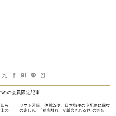
すめの会員限定記事
の知ら
ヤマト運輸、佐川急便、日本郵便の宅配便に回復
同士の
の兆しも...「顧客離れ」が懸念される1社の実名
.