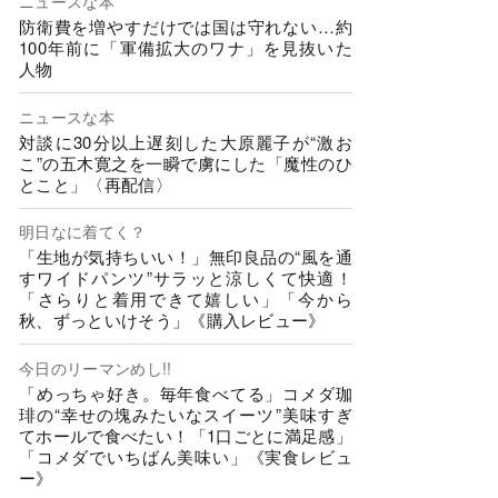
ニュースな本
防衛費を増やすだけでは国は守れない…約
100年前に「軍備拡大のワナ」を見抜いた
人物
ニュースな本
対談に30分以上遅刻した大原麗子が“激お
こ”の五木寛之を一瞬で虜にした「魔性のひ
とこと」〈再配信〉
明日なに着てく？
「生地が気持ちいい！」無印良品の“風を通
すワイドパンツ”サラッと涼しくて快適！
「さらりと着用できて嬉しい」「今から
秋、ずっといけそう」《購入レビュー》
今日のリーマンめし!!
「めっちゃ好き。毎年食べてる」コメダ珈
琲の“幸せの塊みたいなスイーツ”美味すぎ
てホールで食べたい！「1口ごとに満足感」
「コメダでいちばん美味い」《実食レビュ
ー》