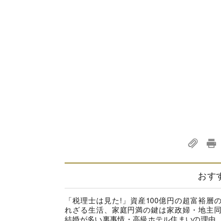
おす
「税理士は見た!」資産100億円の超富裕層
れざる生活、家庭円満の鍵は家政婦・地主
結婚が多い裏事情・高級ホテル住まいの理由..