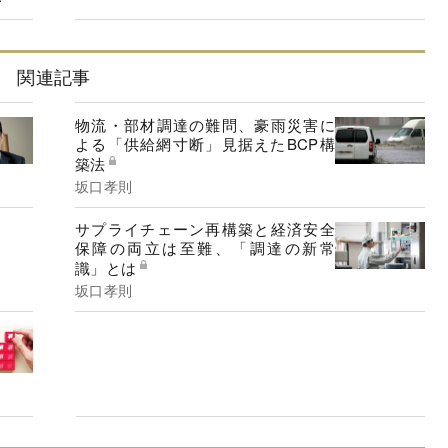
関連記事
物流・部材調達の難問、豪雨災害に
よる「供給網寸断」見据えたBCP構
築法
坂口孝則
サプライチェーン再構築と経済安全
保障の両立は至難、「調達の新常
識」とは
坂口孝則