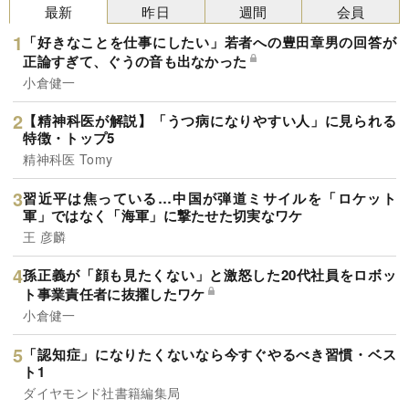
最新
昨日
週間
会員
「好きなことを仕事にしたい」若者への豊田章男の回答が
正論すぎて、ぐうの音も出なかった
小倉健一
【精神科医が解説】「うつ病になりやすい人」に見られる
特徴・トップ5
精神科医 Tomy
習近平は焦っている…中国が弾道ミサイルを「ロケット
軍」ではなく「海軍」に撃たせた切実なワケ
王 彦麟
孫正義が「顔も見たくない」と激怒した20代社員をロボッ
ト事業責任者に抜擢したワケ
小倉健一
「認知症」になりたくないなら今すぐやるべき習慣・ベス
ト1
ダイヤモンド社書籍編集局