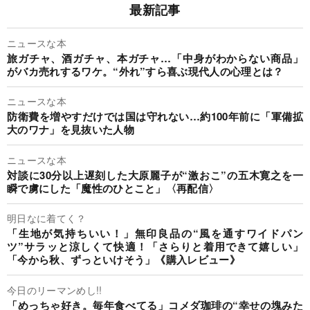
最新記事
ニュースな本
旅ガチャ、酒ガチャ、本ガチャ…「中身がわからない商品」
がバカ売れするワケ。“外れ”すら喜ぶ現代人の心理とは？
ニュースな本
防衛費を増やすだけでは国は守れない…約100年前に「軍備拡
大のワナ」を見抜いた人物
ニュースな本
対談に30分以上遅刻した大原麗子が“激おこ”の五木寛之を一
瞬で虜にした「魔性のひとこと」〈再配信〉
明日なに着てく？
「生地が気持ちいい！」無印良品の“風を通すワイドパン
ツ”サラッと涼しくて快適！「さらりと着用できて嬉しい」
「今から秋、ずっといけそう」《購入レビュー》
今日のリーマンめし!!
「めっちゃ好き。毎年食べてる」コメダ珈琲の“幸せの塊みた