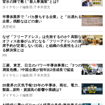
背水の陣で敷く“新人事施策”とは?
ダイヤモンド編集部,千本木啓文
半導体業界で「バカ勝ちする企業」と「出遅れる
企業」残酷なほどの違い
真壁昭夫
なぜ「フリーアドレス」は失敗するのか? 高額な
オフィス改修がムダになる「フリーアドレスの座
席予約が定着しない元凶」と組織の生産性を上げ
る解決策とは
PR
三菱、東芝、日立のパワー半導体事業に「3つの
凋落危機」!中国企業が前年比2倍成長で猛追
ダイヤモンド編集部,千本木啓文
20業界の天気予報!23年の半導体、商社、電力、
製薬...原料・資源高の影響や業績は?
ダイヤモンド編集部
AI時代に勝つグローバル経営の条件:海外拠点の