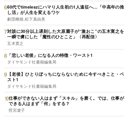
60代でtimeleszにハマり人生初の1人遠征へ…「中高年の推
し活」が人生を変えるワケ
劇団雌猫,松下真由美
対談に30分以上遅刻した大原麗子が“激おこ”の五木寛之を
一瞬で虜にした「魔性のひとこと」〈再配信〉
五木寛之
「悲しい老後」になる人の特徴・ワースト1
ダイヤモンド社書籍編集局
【老後】ひとりぼっちにならないために今すべきこと・ベ
スト1
ダイヤモンド社書籍編集局
仕事ができない人はまず「スキル」を磨く。では、仕事が
できる人はまず「何」をする？
照宮遼子