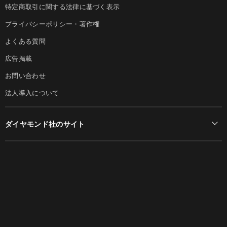
特定商取引に関する法律に基づく表示
プライバシーポリシー・著作権
よくある質問
広告掲載
お問い合わせ
法人導入について
ダイヤモンド社のサイト
Diamond Online(English)
ダイヤモンド社について
週刊ダイヤモンド
ダイヤモンド社TOP
DIAMONDハーバード・ビジネス・レビュー
© DIAMOND, INC.
会社概要
ダイヤモンドZAi（デジタル版）
採用情報
書籍オンライン