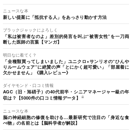
ニュースな本
新しい提案に「抵抗する人」をあっさり動かす方法
ブラックジャックによろしく
「私は被害者なのよ」差別的発言を叫ぶ“被害女性”を一刀両
断した医師の言葉【マンガ】
明日なに着てく？
「全種類買ってしまいました」ユニクロ×サンリオの“ひんや
りルームウェア”に絶賛の声「とにかく超可愛い」「部屋着に
欠かせません」《購入レビュー》
ダイヤモンド・口コミ情報
AGC（旧・旭硝子）の40代前半・シニアマネージャー級の年
収は？【5000件の口コミ情報データ】
ニュースな本
脳の神経細胞の修復を助ける…最新研究で注目の「身近な食
べ物」の名前とは【脳科学者が解説】