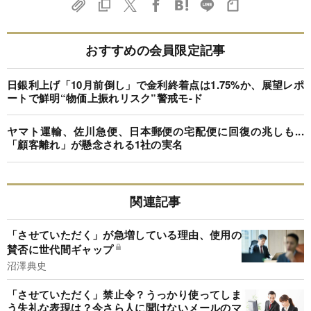
おすすめの会員限定記事
日銀利上げ「10月前倒し」で金利終着点は1.75%か、展望レポ
ートで鮮明“物価上振れリスク”警戒モ-ド
ヤマト運輸、佐川急便、日本郵便の宅配便に回復の兆しも...
「顧客離れ」が懸念される1社の実名
関連記事
「させていただく」が急増している理由、使用の
賛否に世代間ギャップ
沼澤典史
「させていただく」禁止令？うっかり使ってしま
う失礼な表現は？今さら人に聞けないメールのマ