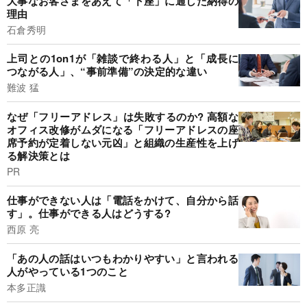
大事なお客さまをあえて「下座」に通した納得の
理由
石倉秀明
上司との1on1が「雑談で終わる人」と「成長に
つながる人」、“事前準備”の決定的な違い
難波 猛
なぜ「フリーアドレス」は失敗するのか? 高額な
オフィス改修がムダになる「フリーアドレスの座
席予約が定着しない元凶」と組織の生産性を上げ
る解決策とは
PR
仕事ができない人は「電話をかけて、自分から話
す」。仕事ができる人はどうする?
西原 亮
「あの人の話はいつもわかりやすい」と言われる
人がやっている1つのこと
本多正識