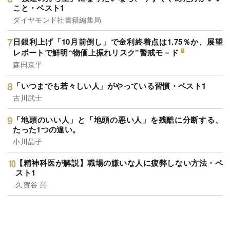
こと・ベスト1
ダイヤモンド社書籍編集局
日銀利上げ「10月前倒し」で金利終着点は1.75％か、展望
レポートで鮮明“物価上振れリスク”警戒モ－ド
森田京平
「いつまでも若々しい人」がやっている習慣・ベスト1
古川武士
「地頭のいい人」と「地頭の悪い人」を残酷に分断する、
たった1つの違い。
小川晶子
【精神科医が解説】職場の嫌いな人に疲弊しない方法・ベ
スト1
久賀谷 亮