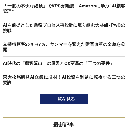
「一度の不快な経験」で87％が離脱…Amazonに学ぶ“AI顧客
管理”
AIを前提とした業務プロセス再設計に取り組む大林組×PwCの
挑戦
立替精算率25％→7％、ヤンマーを変えた購買改革の全貌を公
開
AI時代の「顧客流出」の原因とCX変革の「三つの要件」
東大松尾研発AI企業に取材！AI投資を利益に転換する三つの
要諦
一覧を見る
最新記事