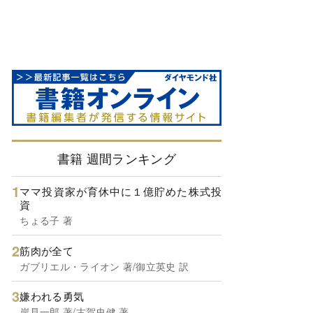
書籍 週間ランキング
ママ投資家が育休中に１億貯めた株式投
資
ちょる子 著
筋肉が全て
ガブリエル・ライオン 著/御立英史 訳
嫌われる勇気
岸見一郎 著/古賀史健 著