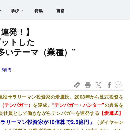
学び
特集
書籍
）連発！】
ゲットした
多いテーマ（業種）”
.5億円
現役サラリーマン投資家の愛鷹氏。2008年から株式投資を
株（テンバガー）
を達成。
“テンバガー・ハンター”
の異名を
会社員として働きながらテンバガーを連発する
【愛鷹式】
ラリーマン投資家が10倍株で2.5億円』
（ダイヤモン