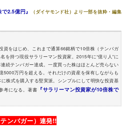
で2.5億円』
（ダイヤモンド社）より一部を抜粋・編集
式投資をはじめ、これまで通算66銘柄で10倍株（テンバガ
名を持つ現役サラリーマン投資家。2015年に“億り人”に
9年連続テンバガー達成。一度買った株はほとんど売らない
2億5000万円を超える。それだけの資産を保有しながらも
本に株式を購入する堅実派。シンプルにして明快な投資基
『サラリーマン投資家が10倍株で
参考になる。著書
！
（テンバガー）連発!!