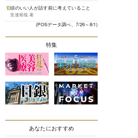
頭のいい人が話す前に考えていること
安達裕哉 著
(POSデータ調べ、7/26～8/1)
特集
あなたにおすすめ