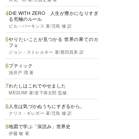
DIE WITH ZERO 人生が豊かになりすぎ
る究極のルール
ビル・パーキンス 著/児島 修 訳
やりたいことが見つかる 世界の果てのカ
フェ
ジョン・ストレルキー 著/鹿田昌美 訳
ブティック
池井戸 潤 著
わたしはこれでやせました
MEGUMI 著/道下将太郎 監修
人生は気づかぬうちにすぎるから。
クリス・ギレボー 著/児島 修 訳
地図で学ぶ「深読み」世界史
伊藤 敏 著