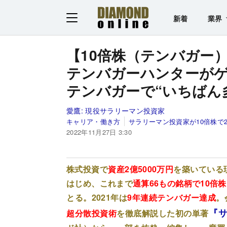
新着
業界
【10倍株（テンバガー
テンバガーハンターが
テンバガーで“いちばん
愛鷹:
現役サラリーマン投資家
キャリア・働き方
サラリーマン投資家が10倍株で2
2022年11月27日 3:30
株式投資で
資産2億5000万円
を築いている
はじめ、これまで
通算66もの銘柄で10倍
とる。2021年は
9年連続テンバガー達成
。
『サ
超分散投資術
を徹底解説した初の単著