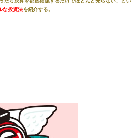
ったら決算を都度確認するだけでほとんど売らない、
とい
ルな投資法
を紹介す
る。