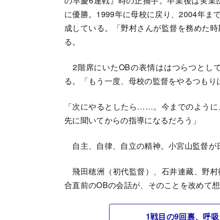
の早慶6連戦』時の正捕手。卒業後は実業
に優勝。1999年に母校に戻り、2004年
成している。「野村さんが監督を務めた時
る。
2階席にいたOBの表情ははつらつとし
る。「もう一度、母校の監督をやるつもり
「次にやるとしたら……。今までのように
先に聞いてからの指導になるだろう」
自主、自律、自立の精神。小宮山監督が
飛田穂洲（初代監督）、石井連藏、野村
合直前のOBの会話が、そのことを改めて
1戦目の9回裏、呼