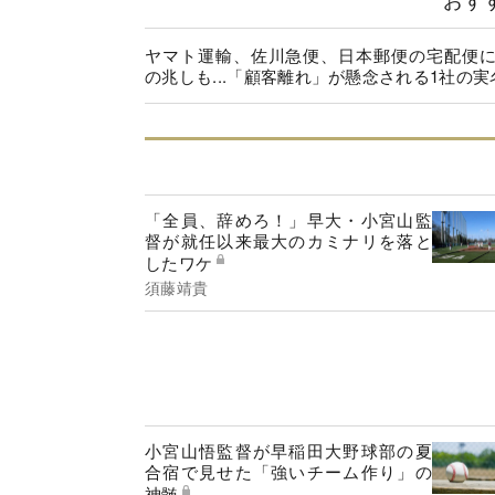
ヤマト運輸、佐川急便、日本郵便の宅配便
の兆しも...「顧客離れ」が懸念される1社の実
「全員、辞めろ！」早大・小宮山監
督が就任以来最大のカミナリを落と
したワケ
須藤靖貴
小宮山悟監督が早稲田大野球部の夏
合宿で見せた「強いチーム作り」の
神髄