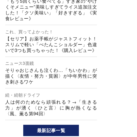
「もう5回くらい食べてる」すき家の“やけ
くそメニュー”美味しすぎてライス追加注文
した！「クソ美味い」「好きすぎる」《実
食レビュー》
これ、買ってよかった！
【セリア】お薬手帳がジャストフィット！
スリムで軽い「ぺたんこショルダー」色違
いで3つも買っちゃった！《購入レビュー》
ニュース3面鏡
そりゃおじさんも泣くわ…「ちいかわ」が
描く〈友情・努力・貧困〉が中年男性に突
き刺さるワケ
続・続朝ドライフ
人は何のためなら頑張れる？→「生きる
力」が湧く〈ひと言〉に胸が熱くなる
〈風、薫る第94回〉
最新記事一覧