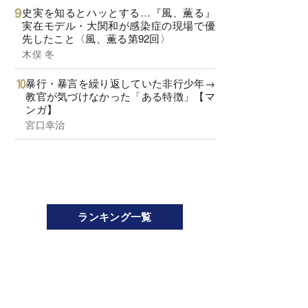
史実を知るとハッとする…『風、薫る』
実在モデル・大関和が感染症の現場で優
先したこと〈風、薫る第92回〉
木俣 冬
暴行・暴言を繰り返していた非行少年→
教官が気づけなかった「ある特徴」【マ
ンガ】
宮口幸治
ランキング一覧