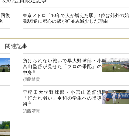
に回復
東京メトロ「10年で人が増えた駅」1位は郊外の始
名
発駅!逆に都心の駅が軒並み減少した理由
関連記事
負けられない戦いで早大野球部・小
宮山監督が見せた「プロの采配」の
中身
須藤靖貴
早稲田大学野球部・小宮山監督流
「打たれ弱い」令和の学生への指導
術
須藤靖貴