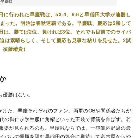
の早慶戦
6日に行われた早慶戦は、5X-4、9-6と早稲田大学が連勝し
まった。明治は春秋連覇である。早慶戦、慶応は2勝して
田は、勝てば2位、負ければ3位。それでも目前でのライバ
迫は素晴らしく、そして慶応も見事な粘りを見せた。2試
 須藤靖貴）
か
も優勝はない。
かけた。早慶それぞれのファン、両軍のOBや関係者たちが
0代の御仁が学生服に角帽といった正装で背筋を伸ばす。若
服姿が見られるのも、早慶戦ならでは。一塁側内野席の最
ライバルの優勝を阻む早稲田の気合に期待して名古屋からや