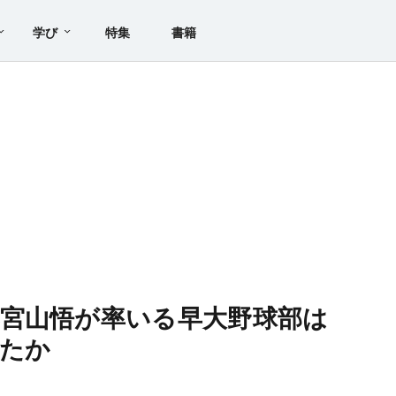
学び
特集
書籍
宮山悟が率いる早大野球部は
たか