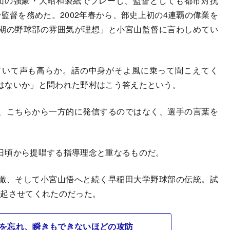
団の強豪・大昭和製紙でプレーし、監督としても都市対抗
まで監督を務めた。2002年春から、部史上初の4連覇の偉業を
期の野球部の雰囲気が理想」と小宮山監督に言わしめてい
ていて声も高らか。話の中身がそよ風に乗って聞こえてく
はないか」と問われた野村はこう答えたという。
、こちらから一方的に発信するのではなく、選手の言葉を
日頃から提唱する指導理念と重なるものだ。
徹、そして小宮山悟へと続く早稲田大学野球部の伝統。試
想起させてくれたのだった。
吸を忘れ、瞬きもできないほどの攻防