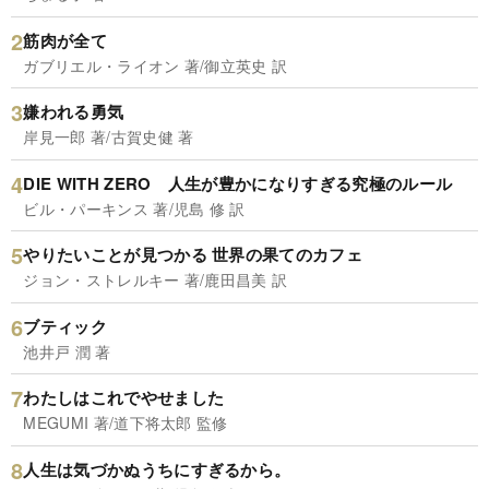
筋肉が全て
ガブリエル・ライオン 著/御立英史 訳
嫌われる勇気
岸見一郎 著/古賀史健 著
DIE WITH ZERO 人生が豊かになりすぎる究極のルール
ビル・パーキンス 著/児島 修 訳
やりたいことが見つかる 世界の果てのカフェ
ジョン・ストレルキー 著/鹿田昌美 訳
ブティック
池井戸 潤 著
わたしはこれでやせました
MEGUMI 著/道下将太郎 監修
人生は気づかぬうちにすぎるから。