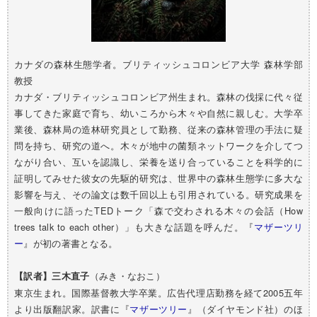
カナダの森林生態学者。ブリティッシュコロンビア大学 森林学部
教授
カナダ・ブリティッシュコロンビア州生まれ。森林の伐採に代々従
事してきた家庭で育ち、幼いころから木々や自然に親しむ。大学卒
業後、森林局の造林研究員として勤務、従来の森林管理の手法に疑
問を持ち、研究の道へ。木々が地中の菌類ネットワークを介してつ
ながり合い、互いを認識し、栄養を送り合っていることを科学的に
証明してみせた彼女の先駆的研究は、世界中の森林生態学に多大な
影響を与え、その論文は数千回以上も引用されている。研究成果を
一般向けに語ったTEDトーク「森で交わされる木々の会話（How
trees talk to each other）」も大きな話題を呼んだ。『
マザーツリ
ー
』が初の著書となる。
（みき・なおこ）
【訳者】三木直子
東京生まれ。国際基督教大学卒業。広告代理店勤務を経て2005五年
より出版翻訳家。訳書に『
マザーツリー
』（ダイヤモンド社）のほ