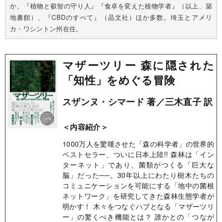
か、『植物と叡智の守り人』『食卓を変えた植物学者』（以上、築
地書館）、『CBDのすべて』（晶文社）ほか多数。埼玉とアメリ
カ・ワシントン州在住。
マザーツリー 森に隠された
「知性」をめぐる冒険
スザンヌ・シマード 著／三木直子 訳
＜内容紹介＞
1000万人を驚嘆させた「森の科学者」の世界的
ベストセラー、ついに日本上陸!! 森林は「イン
ターネット」であり、菌類がつくる「巨大な
脳」だった──。30年以上にわたり樹木たちの
コミュニケーションを可能にする「地中の菌根
ネットワーク」を研究してきた森林生態学者が
明かす！ 木々をつなぐハブとなる「マザーツリ
ー」の驚くべき機能とは？ 誰かとの「つなが