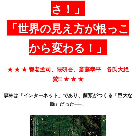
さ！」
「世界の見え方が根っこ
から変わる！」
★ ★ ★ 養老孟司、隈研吾、斎藤幸平 各氏大絶
賛!! ★ ★ ★
森林は「インターネット」であり、菌類がつくる「巨大な
脳」だった──。