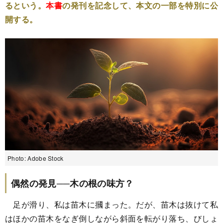
るという。
本書
の発刊を記念して、本文の一部を特別に公
開する。
Photo: Adobe Stock
偶然の発見──木の根の味方？
足が滑り、私は苗木に摑まった。だが、苗木は抜けて私
はほかの苗木をなぎ倒しながら斜面を転がり落ち、びしょ