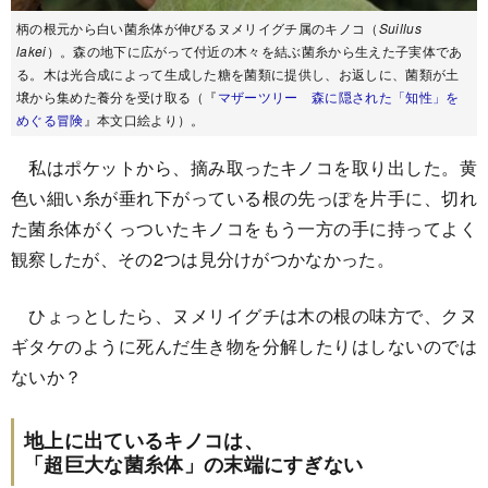
柄の根元から白い菌糸体が伸びるヌメリイグチ属のキノコ（
Suillus
lakei
）。森の地下に広がって付近の木々を結ぶ菌糸から生えた子実体であ
る。木は光合成によって生成した糖を菌類に提供し、お返しに、菌類が土
壌から集めた養分を受け取る（『
マザーツリー 森に隠された「知性」を
めぐる冒険
』本文口絵より）。
私はポケットから、摘み取ったキノコを取り出した。黄
色い細い糸が垂れ下がっている根の先っぽを片手に、切れ
た菌糸体がくっついたキノコをもう一方の手に持ってよく
観察したが、その2つは見分けがつかなかった。
ひょっとしたら、ヌメリイグチは木の根の味方で、クヌ
ギタケのように死んだ生き物を分解したりはしないのでは
ないか？
地上に出ているキノコは、
「超巨大な菌糸体」の末端にすぎない