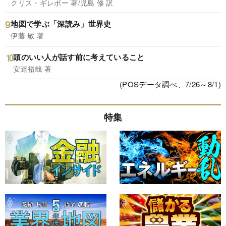
クリス・ギレボー 著/児島 修 訳
地図で学ぶ「深読み」世界史
伊藤 敏 著
頭のいい人が話す前に考えていること
安達裕哉 著
(POSデータ調べ、7/26～8/1)
特集