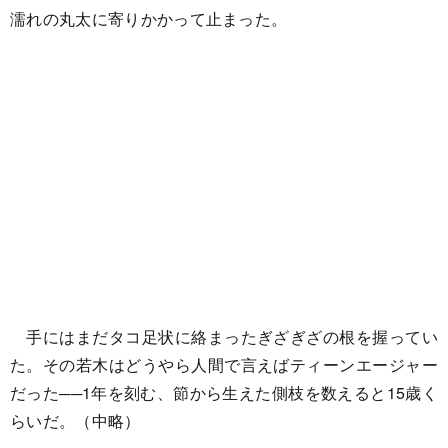
濡れの丸太に寄りかかって止まった。
手にはまだタコ足状に絡まったぎざぎざの根を握ってい
た。その若木はどうやら人間で言えばティーンエージャー
だった──1年を刻む、節から生えた側枝を数えると15歳く
らいだ。（中略）