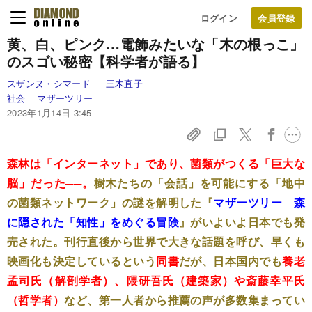
ログイン
黄、白、ピンク…電飾みたいな「木の根っこ」
のスゴい秘密【科学者が語る】
スザンヌ・シマード
三木直子
社会
マザーツリー
2023年1月14日 3:45
森林は「インターネット」であり、菌類がつくる「巨大な
脳」だった──。
樹木たちの「会話」を可能にする「地中
の菌類ネットワーク」の謎を解明した『
マザーツリー 森
に隠された「知性」をめぐる冒険
』がいよいよ日本でも発
売された。刊行直後から世界で大きな話題を呼び、早くも
映画化も決定しているという
同書
だが、日本国内でも
養老
孟司氏（解剖学者）、隈研吾氏（建築家）や斎藤幸平氏
（哲学者）
など、第一人者から推薦の声が多数集まってい