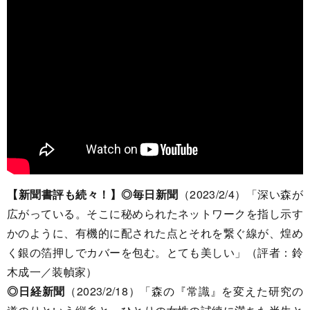
【新聞書評も続々！】
◎毎日新聞
（2023/2/4）「深い森が
広がっている。そこに秘められたネットワークを指し示す
かのように、有機的に配された点とそれを繋ぐ線が、煌め
く銀の箔押しでカバーを包む。とても美しい」（評者：鈴
木成一／装幀家）
◎日経新聞
（2023/2/18）「森の『常識』を変えた研究の