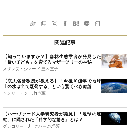
関連記事
【知っていますか？】森林生態学者が発見した
「賢い子ども」を育てるマザーツリーの神秘
スザンヌ・シマード,三木直子
【京大名誉教授が教える】「今後10億年で地球
上の水は全て蒸発する」という驚くべき結論
ヘンリー・ジー,竹内薫
【ハーヴァード大学研究者が発見】「地球の運
動」に隠された「科学的な驚き」とは？
グレゴリー・J・グバー,水谷淳