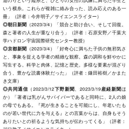
道のりという縦糸と、ひとりの女性の試練に満ちた半生と
いう横糸。これらが複雑に絡み合った、読み応えのある一
冊」（評者：今井明子／サイエンスライター）
◎朝日新聞
（2023/3/4）「競合と助け合い、そして回復。
森と著者の人生が重なり合う」（評者：石原安野／千葉大
学ハドロン宇宙国際研究センター教授）
◎京都新聞
（2023/3/4）「好奇心に満ちた子供の無邪気さ
と、事象を捉える学者の精緻な観察。森の調和を鮮やかに
写生する。科学と肉体、記憶と歴史。多様な要素が混ざり
合う、豊かな読書体験だった」（評者：鎌田裕樹／かまた
き文庫）
◎共同通信
（2023/3/12
下野新聞
、2023/3/19
産経新聞
ほ
か）「著者は乳がんサバイバーであると同時に、2人の娘
の母でもある。『死が生きることを可能にし、年老いたも
のが若い世代に力を与える』との言葉からは、自身もそう
ありたいとの祈るような気持ちが伝わってくる」（評者：