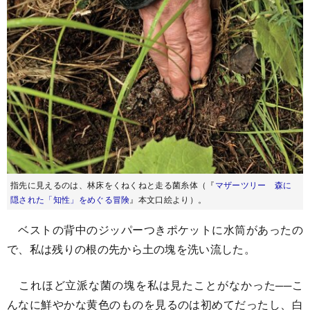
指先に見えるのは、林床をくねくねと走る菌糸体（『
マザーツリー 森に
隠された「知性」をめぐる冒険
』本文口絵より）。
ベストの背中のジッパーつきポケットに水筒があったの
で、私は残りの根の先から土の塊を洗い流した。
これほど立派な菌の塊を私は見たことがなかった──こ
んなに鮮やかな黄色のものを見るのは初めてだったし、白