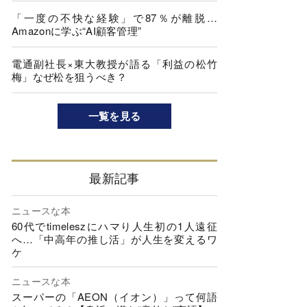
「一度の不快な経験」で87％が離脱…
Amazonに学ぶ“AI顧客管理”
電通副社長×東大教授が語る「利益の松竹
梅」なぜ松を狙うべき？
一覧を見る
最新記事
ニュースな本
60代でtimeleszにハマり人生初の1人遠征
へ…「中高年の推し活」が人生を変えるワ
ケ
ニュースな本
スーパーの「AEON（イオン）」って何語