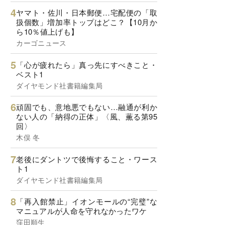
ヤマト・佐川・日本郵便…宅配便の「取
扱個数」増加率トップはどこ？【10月か
ら10％値上げも】
カーゴニュース
「心が疲れたら」真っ先にすべきこと・
ベスト1
ダイヤモンド社書籍編集局
頑固でも、意地悪でもない…融通が利か
ない人の「納得の正体」〈風、薫る第95
回〉
木俣 冬
老後にダントツで後悔すること・ワース
ト1
ダイヤモンド社書籍編集局
「再入館禁止」イオンモールの“完璧”な
マニュアルが人命を守れなかったワケ
窪田順生