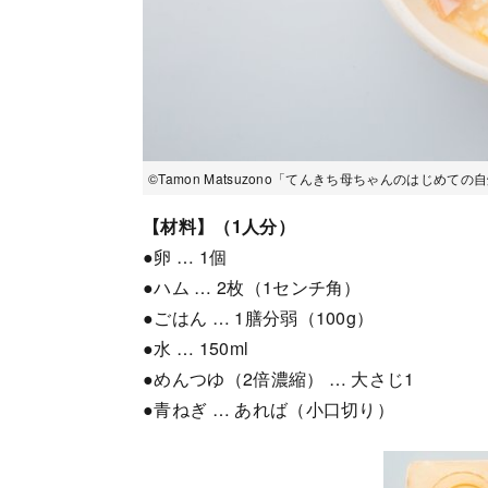
©Tamon Matsuzono「てんきち母ちゃんのはじめて
【材料】（1人分）
●卵 … 1個
●ハム … 2枚（1センチ角）
●ごはん … 1膳分弱（100g）
●水 … 150ml
●めんつゆ（2倍濃縮） … 大さじ1
●青ねぎ … あれば（小口切り）