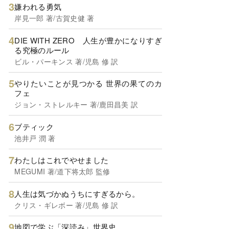
嫌われる勇気
岸見一郎 著/古賀史健 著
DIE WITH ZERO 人生が豊かになりすぎ
る究極のルール
ビル・パーキンス 著/児島 修 訳
やりたいことが見つかる 世界の果てのカ
フェ
ジョン・ストレルキー 著/鹿田昌美 訳
ブティック
池井戸 潤 著
わたしはこれでやせました
MEGUMI 著/道下将太郎 監修
人生は気づかぬうちにすぎるから。
クリス・ギレボー 著/児島 修 訳
地図で学ぶ「深読み」世界史