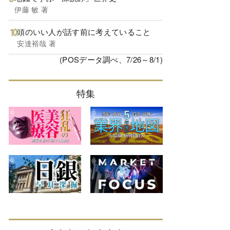
伊藤 敏 著
頭のいい人が話す前に考えていること
安達裕哉 著
(POSデータ調べ、7/26～8/1)
特集