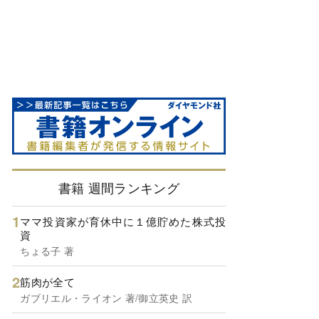
書籍 週間ランキング
ママ投資家が育休中に１億貯めた株式投
資
ちょる子 著
筋肉が全て
ガブリエル・ライオン 著/御立英史 訳