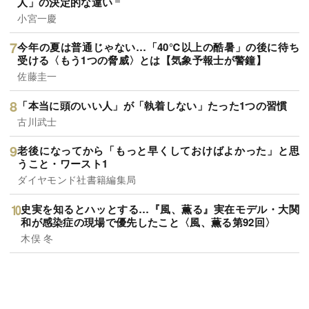
人」の決定的な違い
小宮一慶
今年の夏は普通じゃない…「40℃以上の酷暑」の後に待ち
受ける〈もう1つの脅威〉とは【気象予報士が警鐘】
佐藤圭一
「本当に頭のいい人」が「執着しない」たった1つの習慣
古川武士
老後になってから「もっと早くしておけばよかった」と思
うこと・ワースト1
ダイヤモンド社書籍編集局
史実を知るとハッとする…『風、薫る』実在モデル・大関
和が感染症の現場で優先したこと〈風、薫る第92回〉
木俣 冬