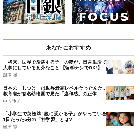
あなたにおすすめ
「将来、世界で活躍する子」の親が、日常生活で
大事にしている意外なこと 【留学ナシでOK!】
船津 徹
日本の「しつけ」は世界最高レベルだったんだ...
教育者が有名幼稚園で見た「違和感」の正体
中内玲子
「小学生で英検準1級に受かる子」がやっている
1日たった5分の「神学習」とは?
船津 徹