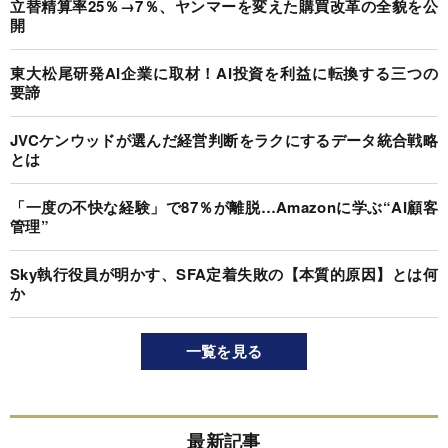
立替精算率25％→7％、ヤンマーを変えた購買改革の全貌を公
開
東大松尾研発AI企業に取材！AI投資を利益に転換する三つの
要諦
JVCケンウッドが選んだ経営判断をラクにするデータ統合戦略
とは
「一度の不快な経験」で87％が離脱…Amazonに学ぶ“AI顧客
管理”
Sky執行役員が明かす、SFA定着失敗の【本質的原因】とは何
か
一覧を見る
最新記事