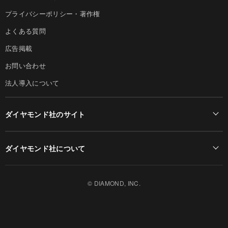
プライバシーポリシー・著作権
よくある質問
広告掲載
お問い合わせ
法人導入について
ダイヤモンド社のサイト
Diamond Online(English)
ダイヤモンド社について
週刊ダイヤモンド
ダイヤモンド社TOP
DIAMONDハーバード・ビジネス・レビュー
© DIAMOND, INC.
会社概要
ダイヤモンドZAi（デジタル版）
採用情報
書籍オンライン
お知らせ
ザイ・オンライン