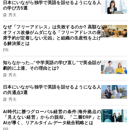
日本にいながら独学で英語を話せるようになる人
の学び方5選
森 秀夫
なぜ「フリーアドレス」は失敗するのか? 高額な
オフィス改修がムダになる「フリーアドレスの座
席予約が定着しない元凶」と組織の生産性を上げ
る解決策とは
PR
知らなかった...“中学英語の学び直し”で英会話が
劇的に上達、その理由とは?
森 秀夫
日本にいながら独学で英語を話せるようになる人
の共通点3選
森 秀夫
AI時代に勝つグローバル経営の条件:海外拠点の
「見えない経営」からの脱却。「二層ERP」と
AIが導く、リアルタイム·データ統合戦略とは
PR