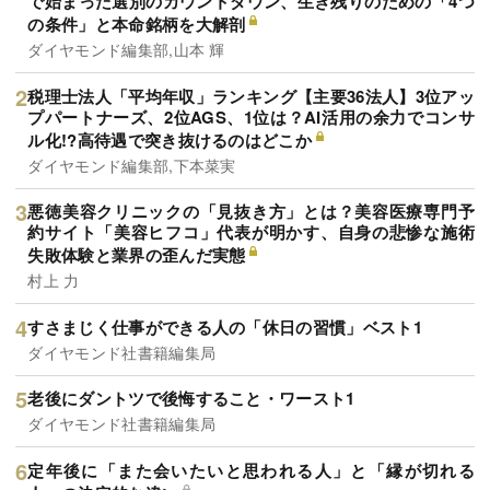
で始まった選別のカウントダウン、生き残りのための「4つ
の条件」と本命銘柄を大解剖
ダイヤモンド編集部,山本 輝
税理士法人「平均年収」ランキング【主要36法人】3位アッ
プパートナーズ、2位AGS、1位は？AI活用の余力でコンサ
ル化!?高待遇で突き抜けるのはどこか
ダイヤモンド編集部,下本菜実
悪徳美容クリニックの「見抜き方」とは？美容医療専門予
約サイト「美容ヒフコ」代表が明かす、自身の悲惨な施術
失敗体験と業界の歪んだ実態
村上 力
すさまじく仕事ができる人の「休日の習慣」ベスト1
ダイヤモンド社書籍編集局
老後にダントツで後悔すること・ワースト1
ダイヤモンド社書籍編集局
定年後に「また会いたいと思われる人」と「縁が切れる