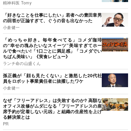
精神科医 Tomy
「好きなことを仕事にしたい」若者への豊田章男
の回答が正論すぎて、ぐうの音も出なかった
小倉健一
「めっちゃ好き。毎年食べてる」コメダ珈琲
の“幸せの塊みたいなスイーツ”美味すぎてホー
ルで食べたい!「1口ごとに満足感」「コメダでい
ちばん美味い」《実食レビュー》
ランチ命の山盛くん
孫正義が「顔も見たくない」と激怒した20代社
員をロボット事業責任者に抜擢したワケ
小倉健一
なぜ「フリーアドレス」は失敗するのか? 高額な
オフィス改修がムダになる「フリーアドレスの座
席予約が定着しない元凶」と組織の生産性を上げ
る解決策とは
PR