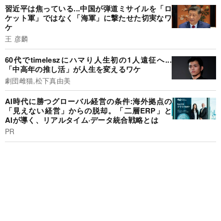
習近平は焦っている...中国が弾道ミサイルを「ロ
ケット軍」ではなく「海軍」に撃たせた切実なワ
ケ
王 彦麟
60代でtimeleszにハマり人生初の1人遠征へ...
「中高年の推し活」が人生を変えるワケ
劇団雌猫,松下真由美
AI時代に勝つグローバル経営の条件:海外拠点の
「見えない経営」からの脱却。「二層ERP」と
AIが導く、リアルタイム·データ統合戦略とは
PR