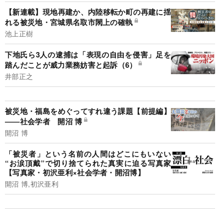
【新連載】現地再建か、内陸移転か町の再建に揺
れる被災地・宮城県名取市閖上の確執
池上正樹
下地氏ら3人の逮捕は「表現の自由を侵害」足を
踏んだことが威力業務妨害と起訴（6）
井部正之
被災地・福島をめぐってすれ違う課題【前提編】
――社会学者 開沼 博
開沼 博
「被災者」という名前の人間はどこにもいない
“お涙頂戴”で切り捨てられた真実に迫る写真家
【写真家・初沢亜利×社会学者・開沼博】
開沼 博,初沢亜利