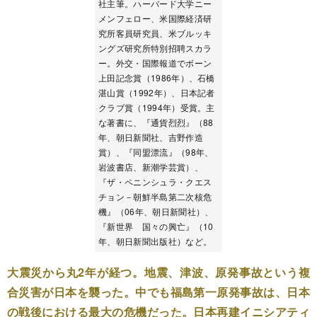
社主筆。ハーバード大学ニー
メンフェロー、米国際経済研
究所客員研究員、米ブルッキ
ングズ研究所特別招聘スカラ
ー。外交・国際報道でボーン
上田記念賞（1986年）、石橋
湛山賞（1992年）、日本記者
クラブ賞（1994年）受賞。主
な著書に、『通貨烈烈』（88
年、朝日新聞社、吉野作造
賞）、『同盟漂流』（98年、
岩波書店、新潮学芸賞）、
『ザ・ペニンシュラ・クエス
チョン－朝鮮半島第二次核危
機』（06年、朝日新聞社）、
『新世界 国々の興亡』（10
年、朝日新聞出版社）など。
大震災から丸2年が経つ。地震、津波、原発事故という複
合災害が日本を襲った。中でも福島第一原発事故は、日本
の戦後における最大の危機だった。日本再建イニシアティ