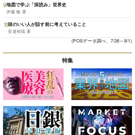
地図で学ぶ「深読み」世界史
伊藤 敏 著
頭のいい人が話す前に考えていること
安達裕哉 著
(POSデータ調べ、7/26～8/1)
特集