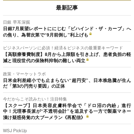
最新記事
日銀 早耳深掘
日銀7月展望レポートににじむ「ビハインド・ザ・カーブ」へ
の焦り、為替次第で“9月前倒し”利上げも
ビジネスパーソンに必須！経済＆ビジネスの最重要キーワード
【高額療養費制度】8月から上限額を引き上げ、患者負担の軽
減と現役世代の保険料抑制の難しい両立
政策・マーケットラボ
日米金利差縮小でも止まらない“超円安”、日本株急騰が生ん
だ「第3の円売り要因」の正体
今だからこそ読みたい！注目特集
【スクープ】日本美容皮膚科学会で「ドロ沼の内紛」進行
中！元理事長派が“不透明会計”を追及する一方で製薬マネー
漬け疑惑発覚の大ブーメラン《再配信》
WSJ PickUp