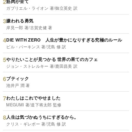
筋肉が全て
ガブリエル・ライオン 著/御立英史 訳
嫌われる勇気
岸見一郎 著/古賀史健 著
DIE WITH ZERO 人生が豊かになりすぎる究極のルール
ビル・パーキンス 著/児島 修 訳
やりたいことが見つかる 世界の果てのカフェ
ジョン・ストレルキー 著/鹿田昌美 訳
ブティック
池井戸 潤 著
わたしはこれでやせました
MEGUMI 著/道下将太郎 監修
人生は気づかぬうちにすぎるから。
クリス・ギレボー 著/児島 修 訳