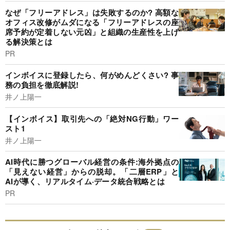
なぜ「フリーアドレス」は失敗するのか? 高額な
オフィス改修がムダになる「フリーアドレスの座
席予約が定着しない元凶」と組織の生産性を上げ
る解決策とは
PR
インボイスに登録したら、何がめんどくさい? 事
務の負担を徹底解説!
井ノ上陽一
【インボイス】取引先への「絶対NG行動」ワー
スト1
井ノ上陽一
AI時代に勝つグローバル経営の条件:海外拠点の
「見えない経営」からの脱却。「二層ERP」と
AIが導く、リアルタイム·データ統合戦略とは
PR