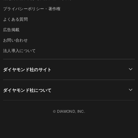
プライバシーポリシー・著作権
よくある質問
広告掲載
お問い合わせ
法人導入について
ダイヤモンド社のサイト
Diamond Online(English)
ダイヤモンド社について
週刊ダイヤモンド
ダイヤモンド社TOP
DIAMONDハーバード・ビジネス・レビュー
© DIAMOND, INC.
会社概要
ダイヤモンドZAi（デジタル版）
採用情報
書籍オンライン
お知らせ
ザイ・オンライン