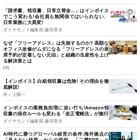
「請求書、領収書、日常立替金...」はインボイス
でこう変わる!会社員も無関係ではいられない、
日常業務に大異変!
ダイヤモンド編集部,藤田章夫
なぜ「フリーアドレス」は失敗するのか? 高額な
オフィス改修がムダになる「フリーアドレスの座
席予約が定着しない元凶」と組織の生産性を上げ
る解決策とは
PR
【インボイス】白紙領収書は危険! その理由を徹
底解説!
井ノ上陽一
インボイスの業務負担増に追い打ち!Amazon領
収書の保存ルールも変わる「改正電帳法」が施行
ダイヤモンド編集部,藤田章夫
AI時代に勝つグローバル経営の条件:海外拠点の
「見えない経営」からの脱却。「二層ERP」と