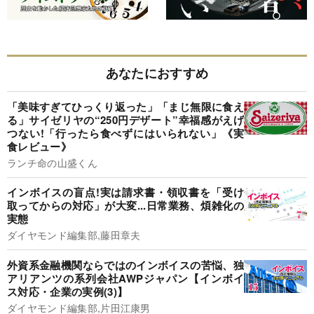
あなたにおすすめ
「美味すぎてひっくり返った」「まじ無限に食え
る」サイゼリヤの“250円デザート”幸福感がえげ
つない!「行ったら食べずにはいられない」《実
食レビュー》
ランチ命の山盛くん
インボイスの盲点!実は請求書・領収書を「受け
取ってからの対応」が大変...日常業務、煩雑化の
実態
ダイヤモンド編集部,藤田章夫
外資系金融機関ならではのインボイスの苦悩、独
アリアンツの系列会社AWPジャパン【インボイ
ス対応・企業の実例(3)】
ダイヤモンド編集部,片田江康男